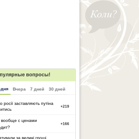
пулярные вопросы!
одня
Вчера
7 дней
30 дней
о росії заставляють путіна
+
219
итись
 вообще с ценами
+
166
одит?
ятували за великі гроші