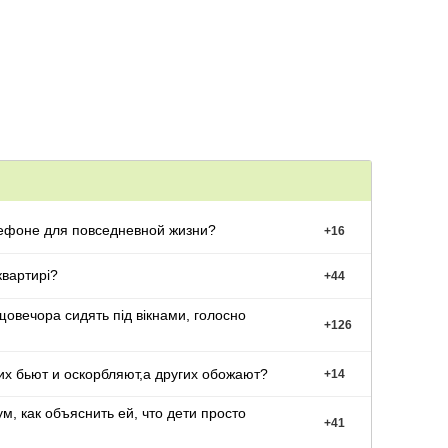
елефоне для повседневной жизни?
+
16
квартирі?
+
44
 щовечора сидять під вікнами, голосно
+
126
х бьют и оскорбляют,а других обожают?
+
14
, как объяснить ей, что дети просто
+
41