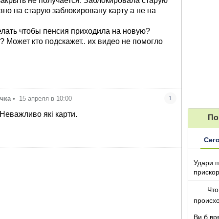
закрыть не получается. Заблокировала старую
вно на старую заблокировану карту а не на
делать чтобы пенсия приходила на новую?
? Может кто подскажет.. их видео не помогло
чка
•
15 апреля в 10:00
1
 Неважливо які карти.
По
Сег
Удари п
прискор
Что
происх
Ви б вр