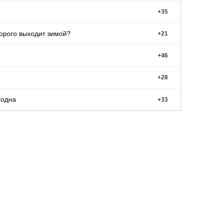
+
35
Дорого выходит зимой?
+
21
+
46
+
28
 одна
+
33