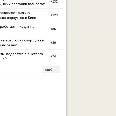
+
132
а, який споганив вам багато
иття?
заставляет сильно
+
123
ься вернуться в Киев
работает и ходит на
+
86
не все любят спорт, даже
+
80
о полезно?
ять" подростка с быстрого
+
74
на?
ещё