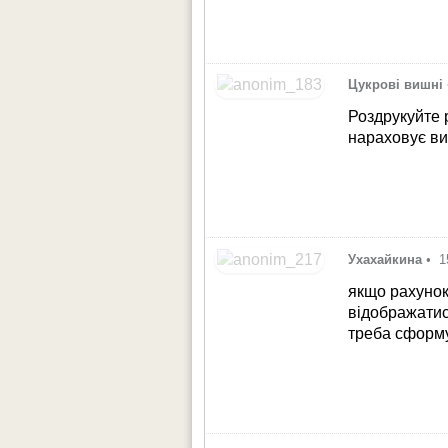
Цукрові вишні
Роздрукуйте р
нараховує вип
Ухахайкина
•
1
якщо рахунок
відображатис
треба сформу