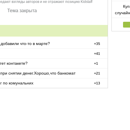
едают взгляды авторов и не отражают позицию Kidstaff
Куп
Тема закрыта
случай
добавили что-то в марте?
+
35
+
41
гет контакете?
+
1
арту при снятии денег.Хорошо,что банкомат
+
21
рг по комунальних
+
13