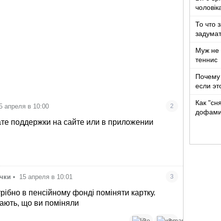
чоловік
років ж
То что 
задумат
Муж не 
теннис
Почему 
если эт
Как "сн
5 апреля в 10:00
2
дофами
те поддержки на сайте или в приложении
ички
•
15 апреля в 10:01
3
рібно в пенсійному фонді поміняти картку.
нають, що ви поміняли
2
2