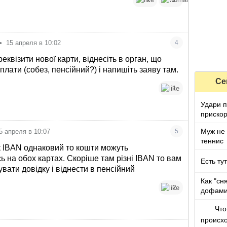
•
15 апреля в 10:02
4
еквізити нової карти, віднесіть в орган, що
лати (собез, пенсійний?) і напишіть заяву там.
Се
1
Удари п
прискор
Муж не 
5 апреля в 10:07
5
теннис
 IBAN однаковий то кошти можуть
ь на обох картах. Скоріше там різні IBAN то вам
Есть ту
вати довідку і віднести в пенсійний
Как "сн
2
дофами
Что
происх