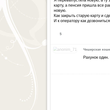
Я перевыпустила новую, а ту 
карту, а пенсия пришла все ра
новую.
Как закрыть старую карту и с
И к оператору как дозвониться
5
Чеширская коше
Рахунок один.