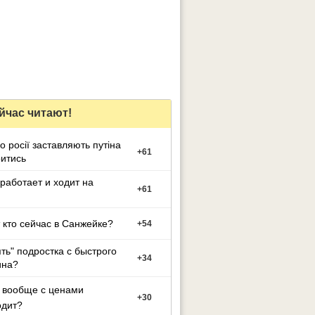
йчас читают!
о росії заставляють путіна
+
61
итись
работает и ходит на
+
61
т кто сейчас в Санжейке?
+
54
ять" подростка с быстрого
+
34
на?
 вообще с ценами
+
30
одит?