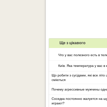
Ще з цiкавого
Что у вас полезного есть в т
Київ. Яка температура у вас в 
Що робити з сусідами, які все літо
сміються
Почему агрессивные мужчины одни
Соседка постоянно жалуется на шум
играют?