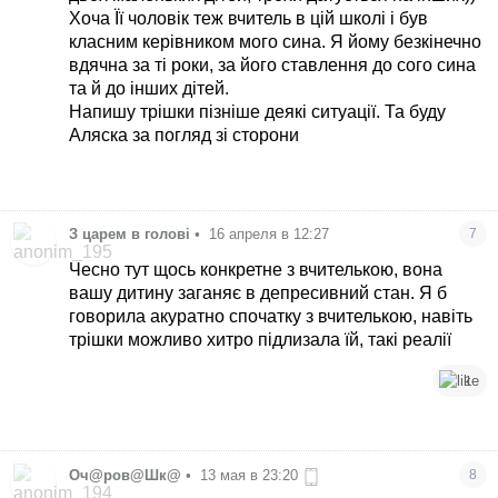
Хоча Її чоловік теж вчитель в цій школі і був
класним керівником мого сина. Я йому безкінечно
вдячна за ті роки, за його ставлення до сого сина
та й до інших дітей.
Напишу трішки пізніше деякі ситуації. Та буду
Аляска за погляд зі сторони
З царем в голові
•
16 апреля в 12:27
7
Чесно тут щось конкретне з вчителькою, вона
вашу дитину заганяє в депресивний стан. Я б
говорила акуратно спочатку з вчителькою, навіть
трішки можливо хитро підлизала їй, такі реалії
1
Оч@ров@Шк@
•
13 мая в 23:20
8