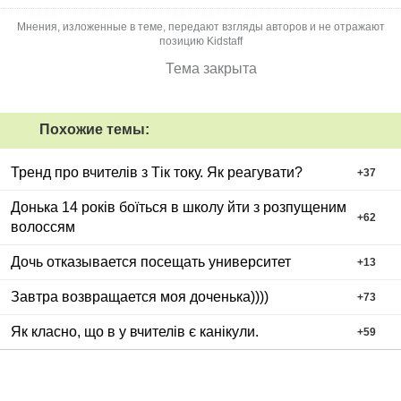
Мнения, изложенные в теме, передают взгляды авторов и не отражают
позицию Kidstaff
Тема закрыта
Похожие темы:
Тренд про вчителів з Тік току. Як реагувати?
+
37
Донька 14 років боїться в школу йти з розпущеним
+
62
волоссям
Дочь отказывается посещать университет
+
13
Завтра возвращается моя доченька))))
+
73
Як класно, що в у вчителів є канікули.
+
59