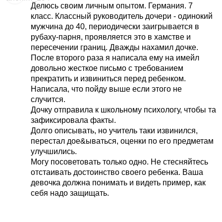
Делюсь своим личным опытом. Германия. 7
класс. Классный руководитель дочери - одинокий
мужчина до 40, периодически заигрывается в
рубаху-парня, проявляется это в хамстве и
пересечении границ. Дважды нахамил дочке.
После второго раза я написала ему на имейл
довольно жесткое письмо с требованием
прекратить и извиниться перед ребенком.
Написала, что пойду выше если этого не
случится.
Дочку отправила к школьному психологу, чтобы та
зафиксировала факты.
Долго описывать, но учитель таки извинился,
перестал дое&ываться, оценки по его предметам
улучшились.
Могу посоветовать только одно. Не стесняйтесь
отстаивать достоинство своего ребенка. Ваша
девочка должна понимать и видеть пример, как
себя надо защищать.