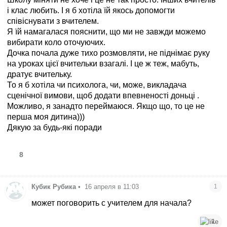
і клас любить. І я б хотіла їй якось допомогти
співіснувати з вчителем.
Я їй намагалася пояснити, що ми не завжди можемо
вибирати коло оточуючих.
Дочка почала дуже тихо розмовляти, не піднімає руку
на уроках цієї вчительки взагалі. І це ж теж, мабуть,
дратує вчительку.
То я б хотіла чи психолога, чи, може, викладача
сценічної вимови, щоб додати впевненості доньці .
Можливо, я занадто переймаюся. Якщо що, то це не
перша моя дитина)))
Дякую за будь-які поради
8
Кубик Рубика
•
16 апреля в 11:03
1
может поговорить с учителем для начала?
1