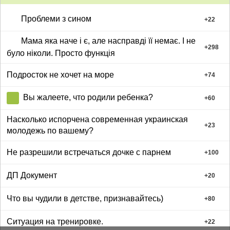
Проблеми з сином
+
22
Мама яка наче і є, але насправді її немає. І не
+
298
було ніколи. Просто функція
Подросток не хочет на море
+
74
Вы жалеете, что родили ребенка?
+
60
Насколько испорчена современная украинская
+
23
молодежь по вашему?
Не разрешили встречаться дочке с парнем
+
100
ДП Документ
+
20
Что вы чудили в детстве, признавайтесь)
+
80
Ситуация на тренировке.
+
22