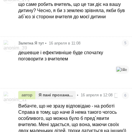
що саме робить вчитель, що це так діє на вашу
дитину? Чесно, я би з землею зрівняла, якби був
аб´юз зі сторони вчителя до моєї дитини
Залетна Я тут
•
16 апреля в 11:08
5
дешевше і ефективніше буде спочатку
поговорити з вчителем
3
автор
Я пані прохана...
•
16 апреля в 12:08
6
Вибачте, що не зразу відповідаю - на роботі
Справа в тому, що наче й нема такого чогось
особливого, що можна було б пред´явити
вчителю. Мені здається, що вона, маючи своїх
двох маленьких дітей, трохи датується на інших))