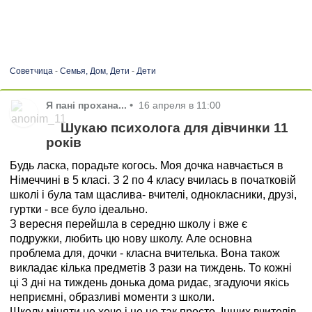
Советчица
-
Семья, Дом, Дети
-
Дети
Я пані прохана...
•
16 апреля в 11:00
Шукаю психолога для дівчинки 11
років
Будь ласка, порадьте когось. Моя дочка навчається в
Німеччині в 5 класі. З 2 по 4 класу вчилась в початковій
школі і була там щаслива- вчителі, однокласники, друзі,
гуртки - все було ідеально.
З вересня перейшла в середню школу і вже є
подружки, любить цю нову школу. Але основна
проблема для, дочки - класна вчителька. Вона також
викладає кілька предметів 3 рази на тиждень. То кожні
ці 3 дні на тиждень донька дома ридає, згадуючи якісь
неприємні, образливі моменти з школи.
Школу міняти не хоче і це не так просто. Інших вчителів