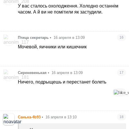
У вас сталось охолодження. Холодно останнім
часом. А й ви не помітили як застудили.
Птица секретарь
•
16 апреля в 13:09
16
Мочевой, яичники или кишечник
Сиреневенькая
•
16 апреля в 13:09
17
Ничего, подрыщешь и перестанет болеть
1
Санька-4b93
•
16 апреля в 13:10
18