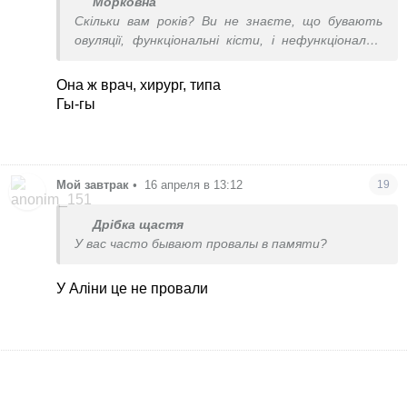
Морковна
Скільки вам років? Ви не знаєте, що бувають
овуляції, функціональні кісти, і нефункціональні
кісти? Що буває онко? Ідіть на УЗД, і не
вигадуйте історій.
Она ж врач, хирург, типа
Гы-гы
Мой завтрак
•
16 апреля в 13:12
19
Дрібка щастя
У вас часто бывают провалы в памяти?
У Аліни це не провали