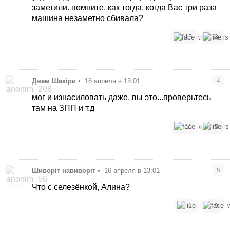
заметили. помните, как тогда, когда Вас три раза
машина незаметно сбивала?
15
3
Джем Шакіри
•
16 апреля в 13:01
4
мог и изнасиловать даже, вы это...проверьтесь
там на ЗПП и т.д
11
5
Шиворіт навиворіт
•
16 апреля в 13:01
5
Что с селезёнкой, Алина?
1
9