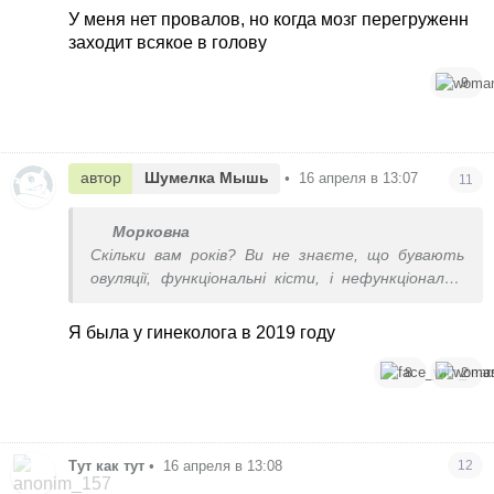
У меня нет провалов, но когда мозг перегруженн
заходит всякое в голову
9
автор
Шумелка Мышь
•
16 апреля в 13:07
11
Морковна
Скільки вам років? Ви не знаєте, що бувають
овуляції, функціональні кісти, і нефункціональні
кісти? Що буває онко? Ідіть на УЗД, і не
вигадуйте історій.
Я была у гинеколога в 2019 году
8
2
Тут как тут
•
16 апреля в 13:08
12