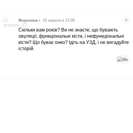
Морковна
•
16 апреля в 13:05
9
Скільки вам років? Ви не знаєте, що бувають
овуляції, функціональні кісти, і нефункціональні
кісти? Що буває онко? Ідіть на УЗД, і не вигадуйте
історій.
2