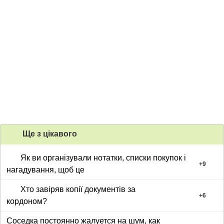
Ще з цiкавого
Як ви організували нотатки, списки покупок і
+
9
нагадування, щоб це
Хто завіряв копії документів за
+
6
кордоном?
Соседка постоянно жалуется на шум, как