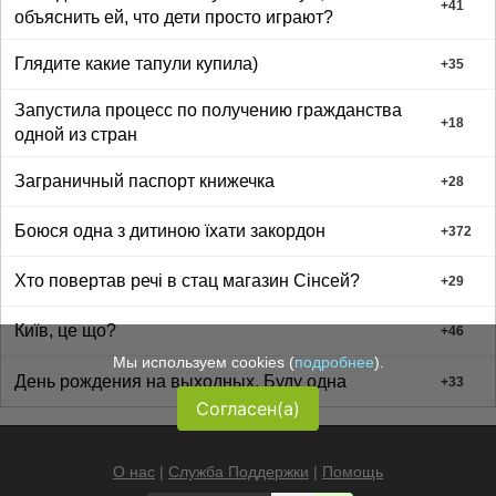
+
41
объяснить ей, что дети просто играют?
Глядите какие тапули купила)
+
35
Запустила процесс по получению гражданства
+
18
одной из стран
Заграничный паспорт книжечка
+
28
Боюся одна з дитиною їхати закордон
+
372
Хто повертав речі в стац магазин Сінсей?
+
29
Київ, це що?
+
46
Мы используем cookies (
подробнее
).
День рождения на выходных. Буду одна
+
33
Согласен(а)
О нас
|
Служба Поддержки
|
Помощь