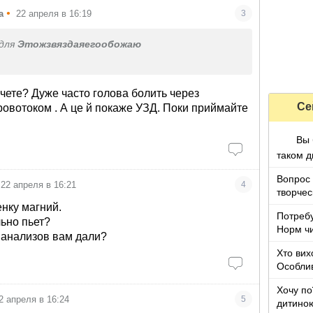
•
а
22 апреля в 16:19
3
для
Этожзвяздаяегообожаю
очете? Дуже часто голова болить через
Се
ровотоком . А це й покаже УЗД. Поки приймайте
Вы 
таком д
Вопрос
22 апреля в 16:21
4
творчес
нку магний.
Потребу
ьно пьет?
Норм чи
 анализов вам дали?
Хто вих
Особлив
Хочу по
2 апреля в 16:24
5
дитино