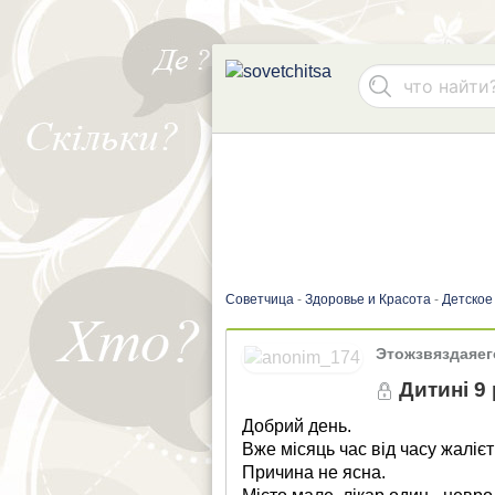
Советчица
-
Здоровье и Красота
-
Детское
Этожзвяздаяе
Дитині 9 
Добрий день.
Вже місяць час від часу жаліє
Причина не ясна.