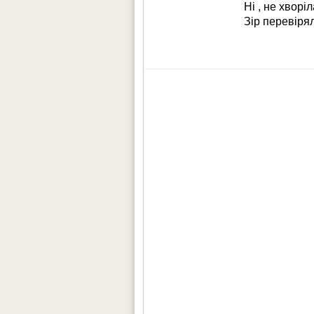
Ні , не хворі
Зір перевірял