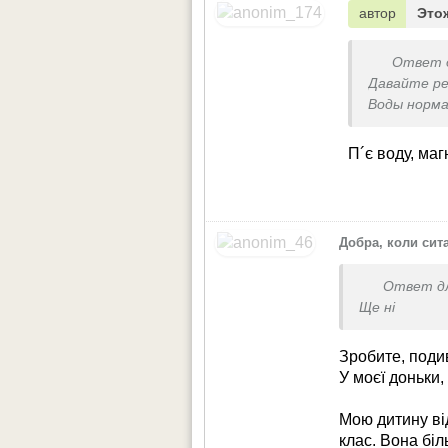
автор
Это
Ответ 
Давайте ре
Воды норм
Какой спис
П´є воду, ма
Добра, коли сита
Ответ д
Ще ні
Зробите, поди
У моєї доньки,
Мою дитину від
клас. Вона бі