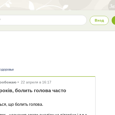
Вход
 здоровье
гообожаю
•
22 апреля в 16:17
років, болить голова часто
ться, що болить голова.