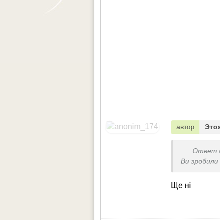
автор
Это
Ответ 
Ви зробили
Ще ні