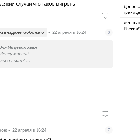
всякий случай что такое мигрень
Депресс
границ
женщина
России!
жзвяздаяегообожаю
•
22 апреля в 16:24
6
для
Яйцеголовая
бенку магний.
ально пьет?
ок анализов вам дали?
вкою
•
22 апреля в 16:24
7