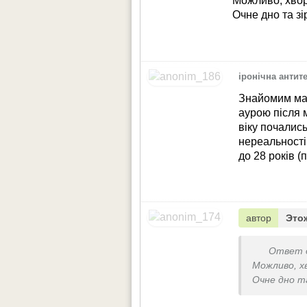
Можливо, хвор
Очне дно та з
іронічна антит
Знайомим мал
аурою після м
віку почались
нереальності
до 28 років (
автор
Это
Ответ 
Можливо, х
Очне дно та