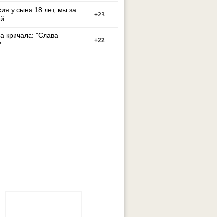
ия у сына 18 лет, мы за
+
23
ей
 кричала: "Слава
+
22
"