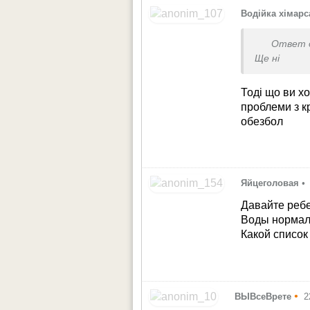
Водійка хімарс
Ответ 
Ще ні
Тоді що ви х
проблеми з к
обезбол
Яйцеголовая
•
Давайте ребе
Воды нормал
Какой список
•
ВЫВсеВрете
2