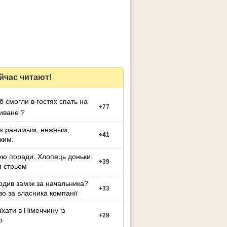
йчас читают!
б смогли в гостях спать на
+
77
иване ?
 к ранимым, нежным,
+
41
ким.
ю поради. Хлопець доньки.
+
39
 стрьом
одив заміж за начальника?
+
33
о за власника компанії
їхати в Німеччину із
+
29
ю