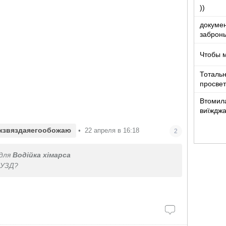
))
докумен
забронь
Чтобы 
Тотальн
просвет
Втомила
виїжджа
жзвяздаяегообожаю
•
22 апреля в 16:18
2
для
Водійка хімарса
 УЗД?