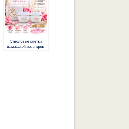
Стволовые клетки
дамасской розы крем