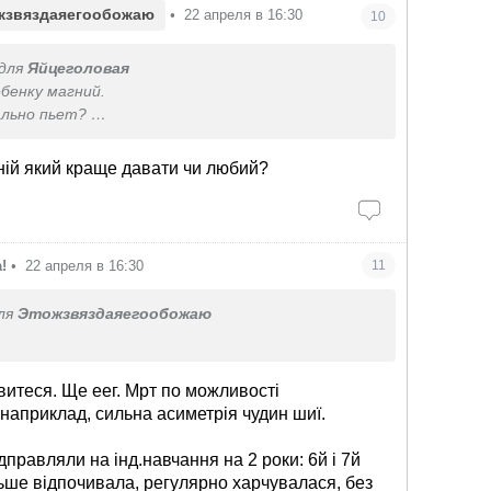
жзвяздаяегообожаю
•
22 апреля в 16:30
10
для
Яйцеголовая
бенку магний.
ально пьет?
ок анализов вам дали?
гній який краще давати чи любий?
!
•
22 апреля в 16:30
11
ля
Этожзвяздаяегообожаю
витеся. Ще еег. Мрт по можливості
 наприклад, сильна асиметрія чудин шиї.
правляли на інд.навчання на 2 роки: 6й і 7й
льше відпочивала, регулярно харчувалася, без