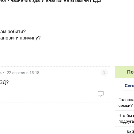
ог - назначив здати аналізи на вітаміни і т.д.з
нам робити?
становити причину?
По
•
а
22 апреля в 16:18
1
УЗД?
Сег
Головна
семьи?
Что бы 
подруга
которы
Кай