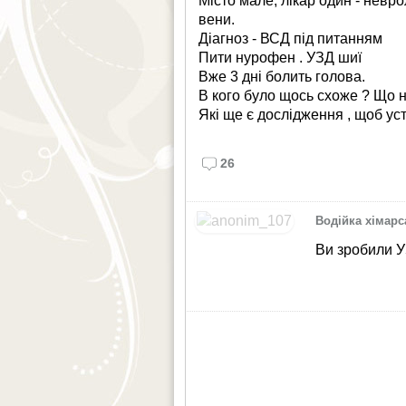
Місто мале, лікар один - неврол
вени.
Діагноз - ВСД під питанням
Пити нурофен . УЗД шиї
Вже 3 дні болить голова.
В кого було щось схоже ? Що 
Які ще є дослідження , щоб у
26
Водійка хімарс
Ви зробили 