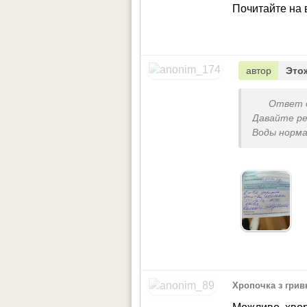
Почитайте на 
автор
Это
Ответ 
Давайте ре
Воды норм
Какой спис
Хропочка з гри