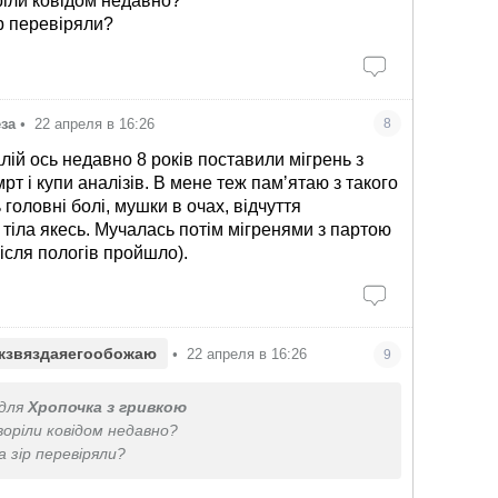
іли ковідом недавно?
ір перевіряли?
еза
•
22 апреля в 16:26
8
ій ось недавно 8 років поставили мігрень з
рт і купи аналізів. В мене теж памʼятаю з такого
 головні болі, мушки в очах, відчуття
 тіла якесь. Мучалась потім мігренями з партою
після пологів пройшло).
жзвяздаяегообожаю
•
22 апреля в 16:26
9
для
Хропочка з гривкою
воріли ковідом недавно?
 зір перевіряли?