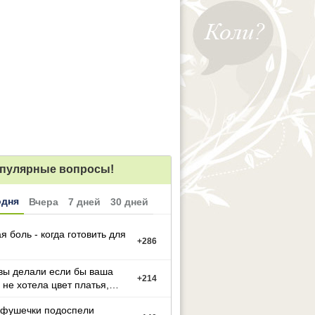
пулярные вопросы!
одня
Вчера
7 дней
30 дней
я боль - когда готовить для
+
286
вы делали если бы ваша
+
214
 не хотела цвет платья,
й вы выбрали
фушечки подоспели