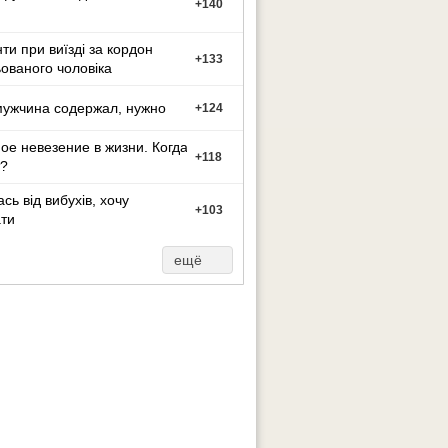
+
140
ти при виїзді за кордон
+
133
ованого чоловіка
мужчина содержал, нужно
+
124
ое невезение в жизни. Когда
+
118
?
сь від вибухів, хочу
+
103
ти
ещё