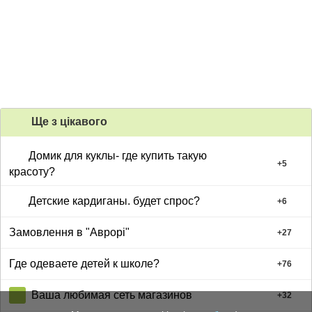
Ще з цiкавого
Домик для куклы- где купить такую
+
5
красоту?
Детские кардиганы. будет спрос?
+
6
Замовлення в "Аврорі"
+
27
Где одеваете детей к школе?
+
76
Ваша любимая сеть магазинов
+
32