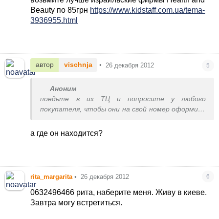
Beauty по 85грн
https://www.kidstaff.com.ua/tema-
3936955.html
автор
vischnja
•
26 декабря 2012
5
Аноним
поедьте в их ТЦ и попросите у любого
покупателя, чтобы они на свой номер оформили
покупку. Мне всегда это делали с
удоворльствием, если я свою карту забыавала
а где он находится?
rita_margarita
•
26 декабря 2012
6
0632496466 рита, наберите меня. Живу в киеве.
Завтра могу встретиться.