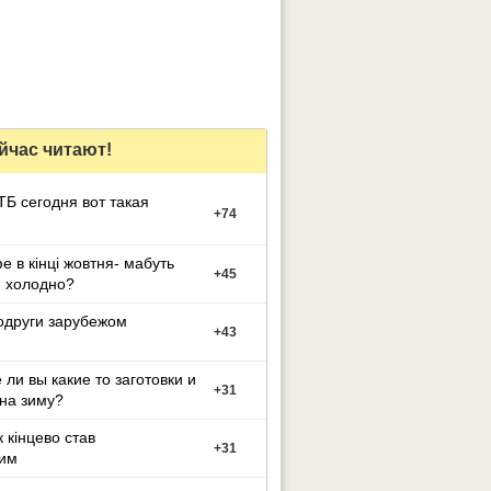
йчас читают!
ТБ сегодня вот такая
+
74
е в кінці жовтня- мабуть
+
45
 холодно?
одруги зарубежом
+
43
 ли вы какие то заготовки и
+
31
на зиму?
 кінцево став
+
31
ним