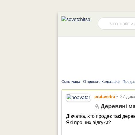
Советчица
-
О проекте Кидстафф
-
Прода
pratavetra
•
27 дек
Деревяні м
Дівчатка, хто продає такі дер
Які про них відгуки?