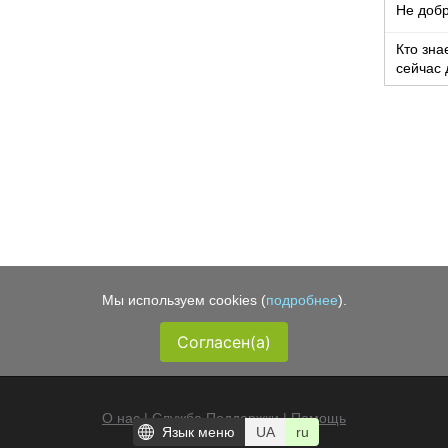
Не добр
Кто зна
сейчас 
-10%?
Мы используем cookies (
подробнее
).
Согласен(а)
О нас
|
Служба Поддержки
|
Помощь
Язык меню
UA
ru