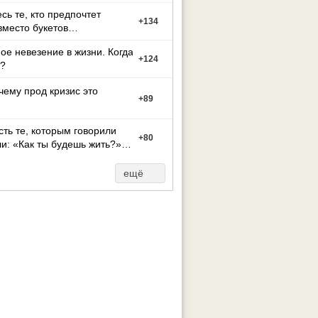
есь те, кто предпочтет
+
134
вместо букетов
ое невезение в жизни. Когда
+
124
?
чему прод кризис это
+
89
сть те, которым говорили
+
80
и: «Как ты будешь жить?»
го не мож
ещё