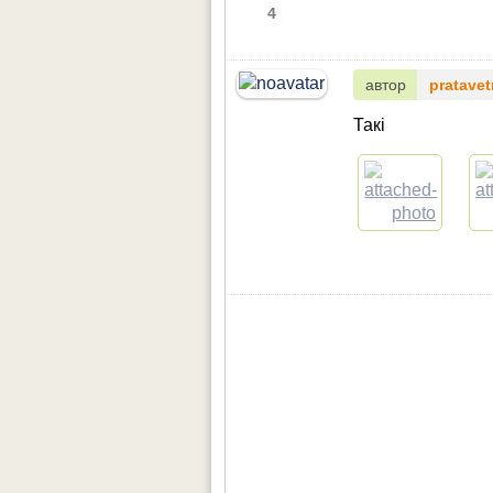
4
автор
pratavet
Такі