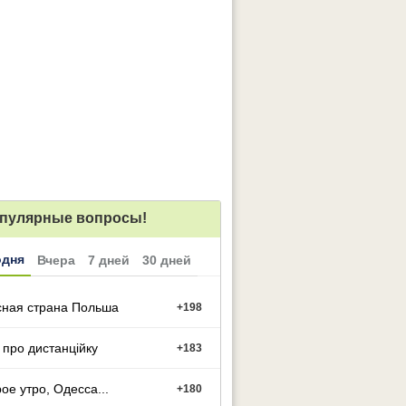
пулярные вопросы!
одня
Вчера
7 дней
30 дней
сная страна Польша
+
198
 про дистанційку
+
183
ое утро, Одесса...
+
180