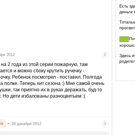
Есть зд
деньги 
цветов?
Тотальн
просвет
По
хорошо
бря 2012
2
Здесь е
родител
на 2 года из этой серии пожарную, там
ты ниче
ется и можно сбоку крутить ручечку -
очку. Ребенок посмотрел - поставил. Полгода
 полке. Теперь хит сезона :) Мне самой очень
ушки, так приятно их в руках деражать, буд-то
т. Но дети избалованы разноцветьем :(
ra
•
28 декабря 2012
3