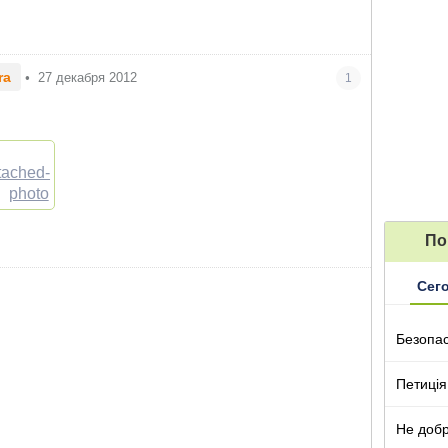
ra
•
27 декабря 2012
1
По
Сег
Безопа
Петиція
Не добр