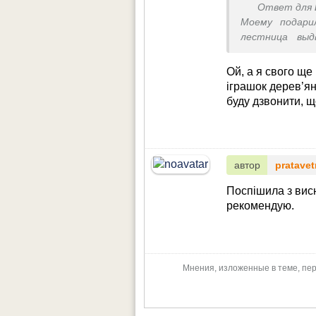
Ответ для
Моему подари
лестница выд
сматывать вер
машина стояла 
Ой, а я свого щ
нравятся эти 
іграшок дерев’я
то тепло от ни
буду дзвонити, щ
автор
pratavet
Поспішила з вис
рекомендую.
Мнения, изложенные в теме, пер