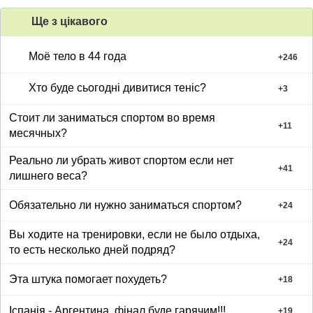
Ще з цiкавого
Моё тело в 44 года
+
246
Хто буде сьогодні дивитися теніс?
+
3
Стоит ли заниматься спортом во время
+
11
месячных?
Реально ли убрать живот спортом если нет
+
41
лишнего веса?
Обязательно ли нужно заниматься спортом?
+
24
Вы ходите на тренировки, если не было отдыха,
+
24
то есть несколько дней подряд?
Эта штука помогает похудеть?
+
18
Іспанія - Аргентина, фінал буде гарячим!!!
+
19