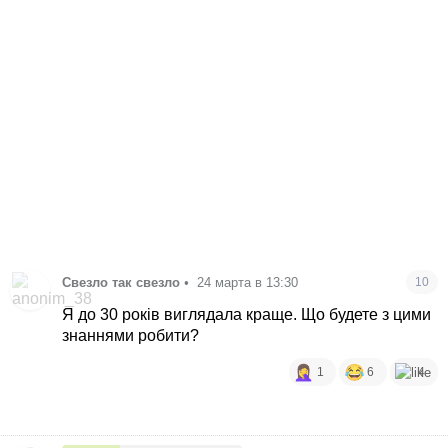
Свезло так свезло
•
24 марта в 13:30
10
Я до 30 років виглядала краще. Що будете з цими
знаннями робити?
1
6
4