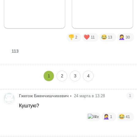
2
11
13
30
113
1
2
3
4
Гжегож Бженчишчикевич
•
24 марта в 13:28
1
Куштую?
7
1
41