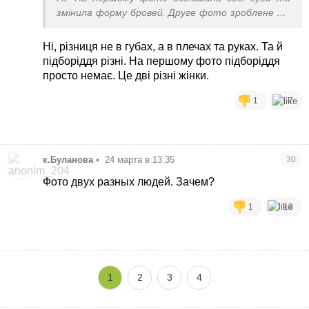
змінила форму бровей. Друге фото зроблене ще
влітку
Ні, різниця не в губах, а в плечах та руках. Та й
підборіддя різні. На першому фото підборіддя
просто немає. Це дві різні жінки.
1
7
к.Буланова
•
24 марта в 13:35
30
Фото двух разных людей. Зачем?
1
13
1
2
3
4