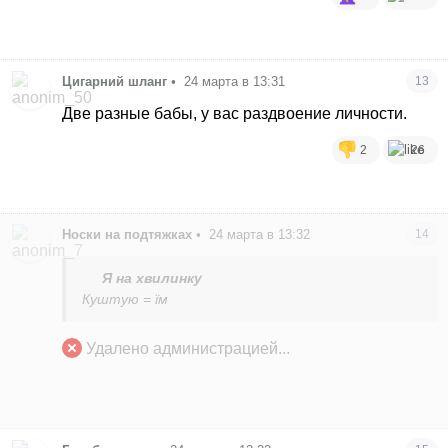
Цигарний шланг
•
24 марта в 13:31
13
Две разные бабы, у вас раздвоение личности.
2
26
Носки на подтяжках
•
24 марта в 13:32
14
Я на хвилинку
Куштую = їм
Удалено администрацией...