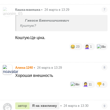
Кашка-маняшка
•
24 марта в 13:29
7
Гжегож Бженчишчикевич
Куштую?
Коштую.Це ціна.
23
1
5
Алина-1240
•
24 марта в 13:29
8
Хорошая внешность
6
11
6
автор
Я на хвилинку
•
24 марта в 13:30
9