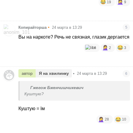
19
9
•
Копирайторша
24 марта в 13:29
5
Вы на наркоте? Речь не связная, глазик дергается
16
2
3
автор
Я на хвилинку
•
24 марта в 13:29
6
Гжегож Бженчишчикевич
Куштую?
Куштую = їм
28
10