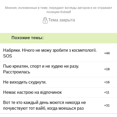
Мнения, изложенные в теме, передают взгляды авторов и не отражают
позицию Kidstaff
Тема закрыта
Похожие темы:
Набряки. Нічого не можу зробити з косметології.
+
44
SOS
Пью креатин, спорт и не худею ни разу.
+
18
Расстроилась
Не виходить схуднути.
+
16
Немає настрою на відпочинок
+
11
Вот те кто каждый день моются никогда не
+
31
почувствуют тот вайб, когда моешься раз