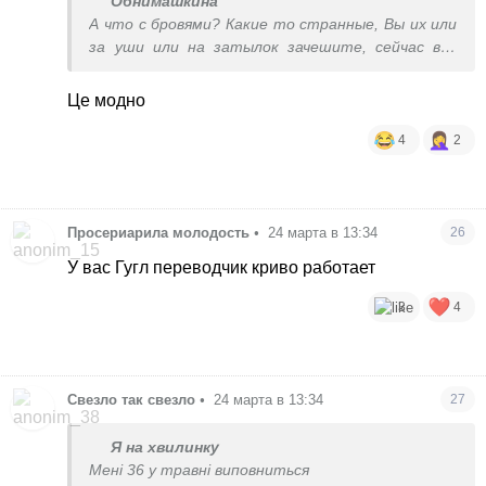
Обнимашкина
А что с бровями? Какие то странные, Вы их или
за уши или на затылок зачешите, сейчас все
модницы так ходят
Це модно
4
2
Просериарила молодость
•
24 марта в 13:34
26
У вас Гугл переводчик криво работает
3
4
Свезло так свезло
•
24 марта в 13:34
27
Я на хвилинку
Мені 36 у травні виповниться