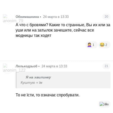
Обнимашкина
•
24 марта в 13:33
20
А что с бровями? Какие то странные, Вы их или за
уши или на затылок зачешите, сейчас все
модницы так ходят
1
2
Лялькодзьоб
•
24 марта в 13:33
21
Я на хвилинку
Куштую = їм
То не їсти, то означає спробувати.
9