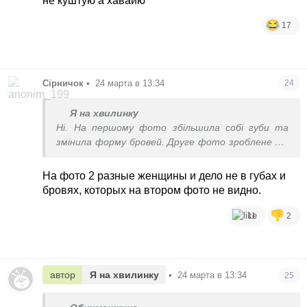
не куштую а хавайю
17
Сірничок
•
24 марта в 13:34
24
Я на хвилинку
Ні. На першому фото збільшила собі губи та
змінила форму бровей. Друге фото зроблене ще
влітку
На фото 2 разные женщины и дело не в губах и
бровях, которых на втором фото не видно.
11
2
автор
Я на хвилинку
•
24 марта в 13:34
25