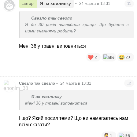
автор
Я на хвилинку
•
24 марта в 13:31
11
Свезло так свезло
Я до 30 років виглядала краще. Що будете з
цими знаннями робити?
Мені 36 у травні виповниться
2
8
23
Свезло так свезло
•
24 марта в 13:31
12
Я на хвилинку
Мені 36 у травні виповниться
І що? Який посил теми? Що ви намагаєтесь нам
всім сказати?
1
18