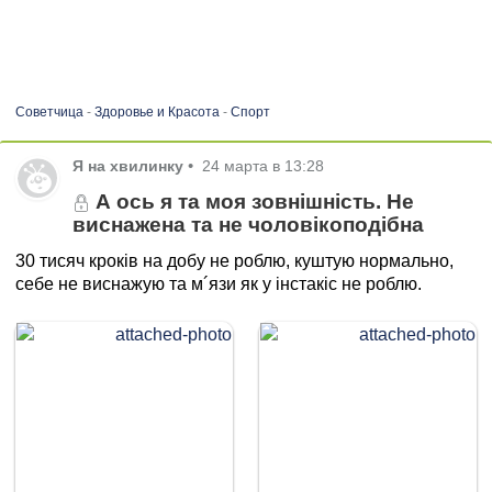
Советчица
-
Здоровье и Красота
-
Спорт
Я на хвилинку
•
24 марта в 13:28
А ось я та моя зовнішність. Не
виснажена та не чоловікоподібна
30 тисяч кроків на добу не роблю, куштую нормально,
себе не виснажую та м´язи як у інстакіс не роблю.