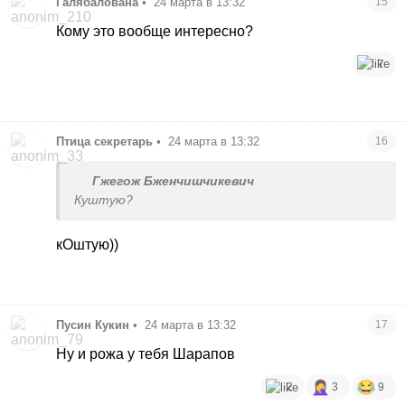
Галябалована
•
24 марта в 13:32
15
Кому это вообще интересно?
7
Птица секретарь
•
24 марта в 13:32
16
Гжегож Бженчишчикевич
Куштую?
кОштую))
Пусин Кукин
•
24 марта в 13:32
17
Ну и рожа у тебя Шарапов
2
3
9