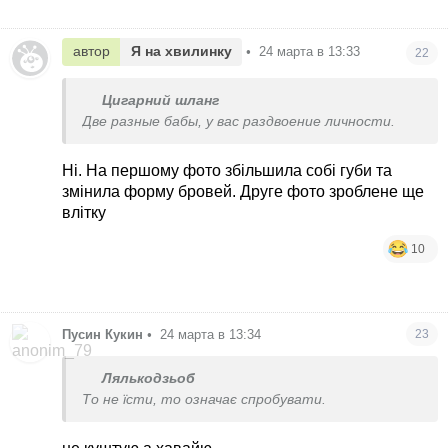
автор
Я на хвилинку
•
24 марта в 13:33
22
Цигарний шланг
Две разные бабы, у вас раздвоение личности.
Ні. На першому фото збільшила собі губи та
змінила форму бровей. Друге фото зроблене ще
влітку
10
Пусин Кукин
•
24 марта в 13:34
23
Лялькодзьоб
То не їсти, то означає спробувати.