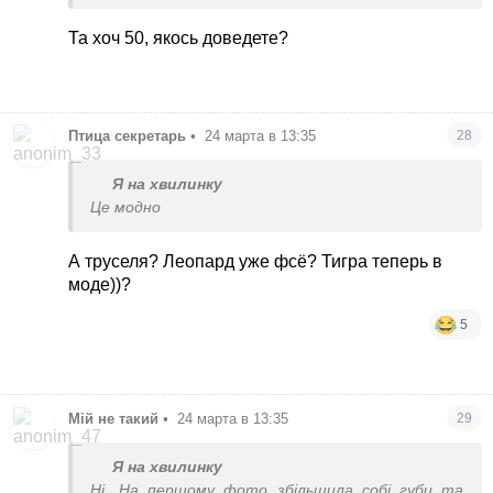
Та хоч 50, якось доведете?
Птица секретарь
•
24 марта в 13:35
28
Я на хвилинку
Це модно
А труселя? Леопард уже фсё? Тигра теперь в
моде))?
5
Мій не такий
•
24 марта в 13:35
29
Я на хвилинку
Ні. На першому фото збільшила собі губи та