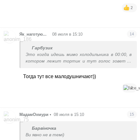
2
•
Як_наготую...
08 июля в 15:10
14
Гарбузик
Это когда идешь мимо холодильника в 00:00, в
котором лежит тортик и тут голос зовет : ’
Открой меня... Я тебя жду... Сейчас покажу
тебе новый дивный мир полный наслаждения...
Тогда тут все малодушничают))
Спеши...’ И вы, мучаясь совестью дрожащей
рукой открываете дверцу и тут.. О! Свет
2
ослепляет вас, на фоне поют райские птицы, в
лучах золотого света виднеется кусочек
торта.. Вы заглатывая слюну протягиваете
руку и сердце замирает в предвкушении
МадамОхмури
•
08 июля в 15:10
15
вожделения.. Так, да))?
Барвіночка
Ви явно не в темі)