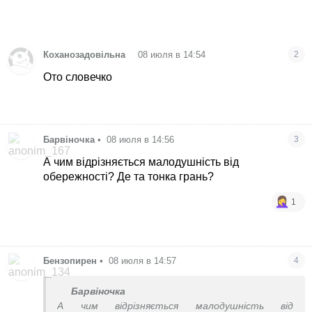
•
Коханозадовільна
08 июля в 14:54
2
Ото словечко
Барвіночка
•
08 июля в 14:56
3
А чим відрізняється малодушність від
обережності? Де та тонка грань?
1
Бензопирен
•
08 июля в 14:57
4
Барвіночка
А чим відрізняється малодушність від