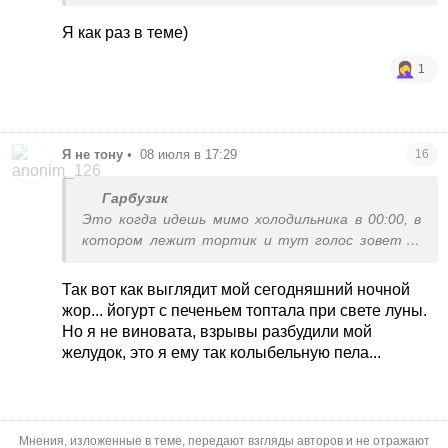
Я как раз в теме)
1
Я не тону
•
08 июля в 17:29
16
Гарбузик
Это когда идешь мимо холодильника в 00:00, в
котором лежит тортик и тут голос зовет : ’
Открой меня... Я тебя жду... Сейчас покажу
тебе новый дивный мир полный наслаждения...
Так вот как выглядит мой сегодняшний ночной
Спеши...’ И вы, мучаясь совестью дрожащей
жор... йогурт с печеньем топтала при свете луны.
рукой открываете дверцу и тут.. О! Свет
Но я не виновата, взрывы разбудили мой
ослепляет вас, на фоне поют райские птицы, в
желудок, это я ему так колыбельную пела...
лучах золотого света виднеется кусочек
торта.. Вы заглатывая слюну протягиваете
руку и сердце замирает в предвкушении
вожделения.. Так, да))?
Мнения, изложенные в теме, передают взгляды авторов и не отражают