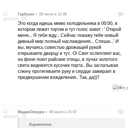
Гарбузик
•
08 июля в 15:06
10
Это когда идешь мимо холодильника в 00:00, в
котором лежит тортик и тут голос зовет : ’ Открой
меня... Я тебя жду... Сейчас покажу тебе новый
дивный мир полный наслаждения... Спеши...’ И
вы, мучаясь совестью дрожащей рукой
открываете дверцу и тут.. О! Свет ослепляет вас,
на фоне поют райские птицы, в лучах золотого
света виднеется кусочек торта.. Вы заглатывая
слюну протягиваете руку и сердце замирает в
предвкушении вожделения.. Так, да))?
7
МадамОхмури
•
08 июля в 15:07
11
Барвіночка