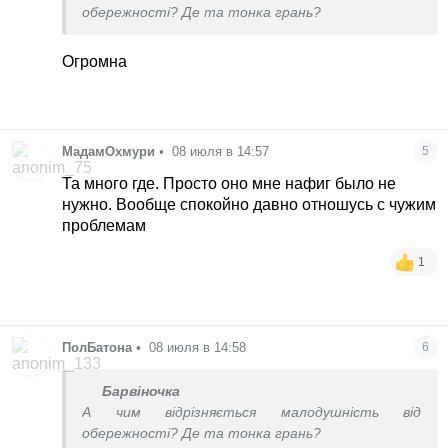
обережності? Де та тонка грань?
Огромна
МадамОхмури
•
08 июля в 14:57
5
Та много где. Просто оно мне нафиг было не
нужно. Вообще спокойно давно отношусь с чужим
проблемам
1
ПолБатона
•
08 июля в 14:58
6
Барвіночка
А чим відрізняється малодушність від
обережності? Де та тонка грань?