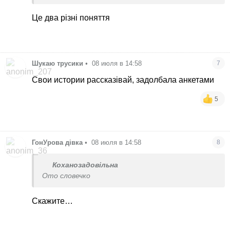
Це два різні поняття
Шукаю трусики
•
08 июля в 14:58
7
Свои истории рассказівай, задолбала анкетами
5
ГонУрова дівка
•
08 июля в 14:58
8
Коханозадовільна
Ото словечко
Скажите…