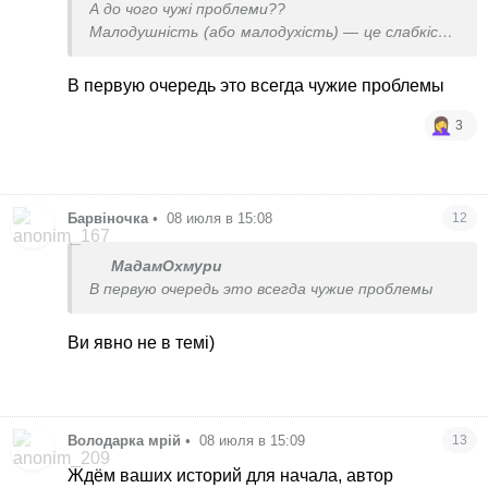
А до чого чужі проблеми??
Малодушність (або малодухість) — це слабкість
характеру, що виявляється як брак мужності,
рішучості та сили волі. Людям з цією рисою
В первую очередь это всегда чужие проблемы
важко відстоювати власні переконання через
боязливість, вони можуть легко здаватися
3
перед труднощами або діяти непослідовно у
стресових ситуаціях
Барвіночка
•
08 июля в 15:08
12
МадамОхмури
В первую очередь это всегда чужие проблемы
Ви явно не в темі)
Володарка мрій
•
08 июля в 15:09
13
Ждём ваших историй для начала, автор