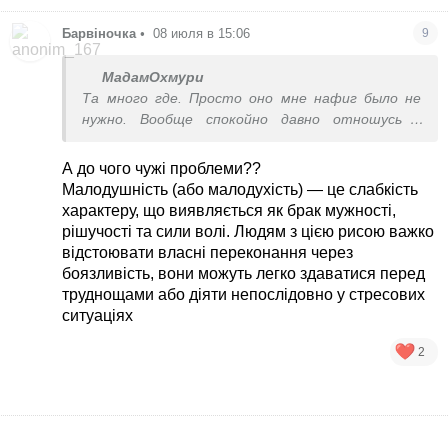
Барвіночка
•
08 июля в 15:06
9
МадамОхмури
Та много где. Просто оно мне нафиг было не
нужно. Вообще спокойно давно отношусь с
чужим проблемам
А до чого чужі проблеми??
Малодушність (або малодухість) — це слабкість
характеру, що виявляється як брак мужності,
рішучості та сили волі. Людям з цією рисою важко
відстоювати власні переконання через
боязливість, вони можуть легко здаватися перед
труднощами або діяти непослідовно у стресових
ситуаціях
2