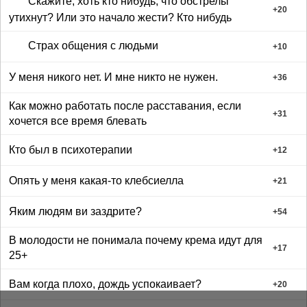
Скажите, хоть кто нибудь, что обстрелы
+
20
утихнут? Или это начало жести? Кто нибудь
Страх общения с людьми
+
10
У меня никого нет. И мне никто не нужен.
+
36
Как можно работать после расставания, если
+
31
хочется все время блевать
Кто был в психотерапии
+
12
Опять у меня какая-то клебсиелла
+
21
Яким людям ви заздрите?
+
54
В молодости не понимала почему крема идут для
+
17
25+
Вам когда плохо, дождь успокаивает?
+
20