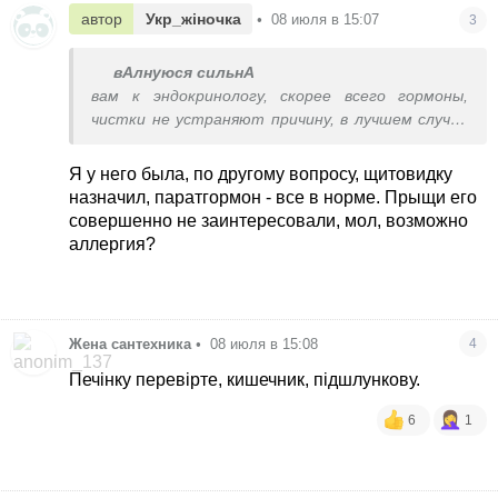
автор
Укр_жіночка
•
08 июля в 15:07
3
вАлнуюся сильнА
вам к эндокринологу, скорее всего гормоны,
чистки не устраняют причину, в лучшем случае
симптомы
Я у него была, по другому вопросу, щитовидку
назначил, паратгормон - все в норме. Прыщи его
совершенно не заинтересовали, мол, возможно
аллергия?
Жена сантехника
•
08 июля в 15:08
4
Печінку перевірте, кишечник, підшлункову.
6
1