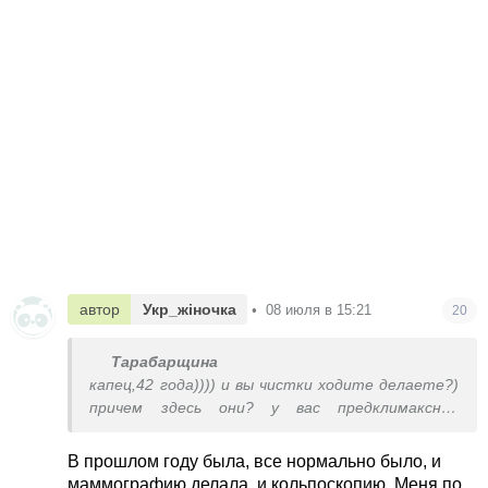
автор
Укр_жіночка
•
08 июля в 15:21
20
Тарабарщина
капец,42 года)))) и вы чистки ходите делаете?)
причем здесь они? у вас предклимаксное
состояние. гормоны. вы когда были на узи
вагинальном в посл.раз??? у меня у подруги
В прошлом году была, все нормально было, и
похожее. поставили спираль и все ок. вы грудь
маммографию делала, и кольпоскопию. Меня по