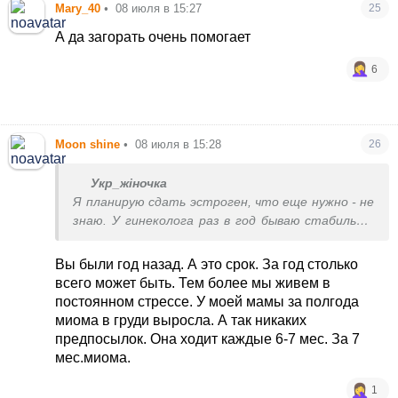
Mary_40
•
08 июля в 15:27
25
А да загорать очень помогает
6
Moon shine
•
08 июля в 15:28
26
Укр_жіночка
Я планирую сдать эстроген, что еще нужно - не
знаю. У гинеколога раз в год бываю стабильно,
ничего не беспокоит
Вы были год назад. А это срок. За год столько
всего может быть. Тем более мы живем в
постоянном стрессе. У моей мамы за полгода
миома в груди выросла. А так никаких
предпосылок. Она ходит каждые 6-7 мес. За 7
мес.миома.
1