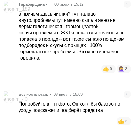
Тарабарщина
•
08 июля в 15:12
5
а причем здесь чистки? тут налицо
внутр.проблемы тут именно сыпь и явно не
дерматологическая.. гормоні,застой
желчи,проблемы с ЖКТ.я пока свой желчный не
привела в порядок- вот такое сыпало по щекам.
подбородок и скулы с прыщах= 100%
гормональные проблемы. Это мне гинеколог
говорила.
6
2
Без комплексів
•
08 июля в 15:09
6
Попробуйте в гпт фото. Он хотя бы базово по
уходу подскажет и подберёт средства
2