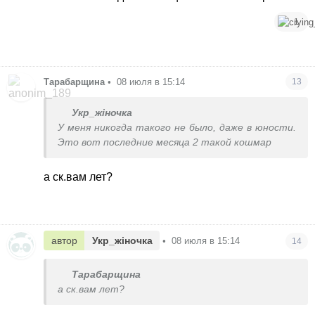
косметолога, лазер и много еще чего, все равно
лицо было плохое.
1
Тарабарщина
•
08 июля в 15:14
13
Укр_жіночка
У меня никогда такого не было, даже в юности.
Это вот последние месяца 2 такой кошмар
а ск.вам лет?
автор
Укр_жіночка
•
08 июля в 15:14
14
Тарабарщина
а ск.вам лет?