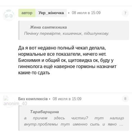
автор
Укр_жіночка
•
08 июля в 15:09
7
Жена сантехника
Печінку перевірте, кишечник, підшлункову.
Да я вот недавно полный чекап делала,
нормальные все показатели, ничего нет.
Биохимия и общий ок, щитовидка ок, буду у
гинеколога ещё наверное гормоны назначит
какие-то сдать
Без комплексів
•
08 июля в 15:09
8
Тарабарщина
а причем здесь чистки? тут налицо
внутр.проблемы тут именно сыпь и явно не
дерматологическая.. гормоні,застой