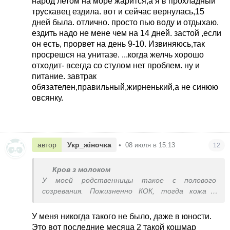
народ летом на море жарится,а я в прохладный
трускавец ездила. вот и сейчас вернулась,15
дней была. отлично. просто пью воду и отдыхаю.
ездить надо не мене чем на 14 дней. застой ,если
он есть, прорвет на день 9-10. Извиняюсь,так
просрешся на унитазе. ...когда желчь хорошо
отходит- всегда со стулом нет проблем. ну и
питание. завтрак
обязателен,правильный,жирненький,а не синюю
овсянку.
автор
Укр_жіночка
•
08 июля в 15:13
12
Кров з молоком
У моей родственницы такое с полового
созревания. Пожизненно КОК, тогда кожа в
нормальном состоянии. Делала 2 перерыва на
беременность и ходила такая «красивая».
У меня никогда такого не было, даже в юности.
Пыталась слезть с ОК, делать чистки у
Это вот последние месяца 2 такой кошмар