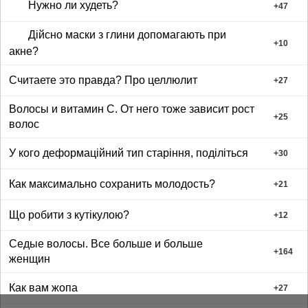
Нужно ли худеть?
+
47
Дійсно маски з глини допомагають при
+
10
акне?
Считаете это правда? Про целлюлит
+
27
Волосы и витамин С. От него тоже зависит рост
+
25
волос
У кого деформаційний тип старіння, поділіться
+
30
Как максимально сохранить молодость?
+
21
Що робити з кутікулою?
+
12
Седые волосы. Все больше и больше
+
164
женщин
Как вам жопа
+
27