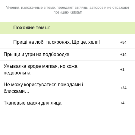
Мнения, изложенные в теме, передают взгляды авторов и не отражают
позицию Kidstaff
Похожие темы:
Прищі на лобі та скронях. Що це, хелп!
+
54
Прыщи и угри на подбородке
+
14
Умывалка вроде мягкая, но кожа
+
1
недовольна
Не можу користуватися помадами і
+
34
блисками…
Тканевые маски для лица
+
4