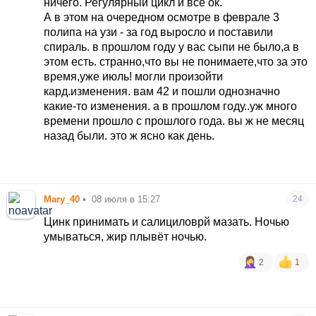
ничего. Регулярный цикл и все ок.
А в этом на очередном осмотре в феврале 3
полипа на узи - за год выросло и поставили
спираль. в прошлом году у вас сыпи не было,а в
этом есть. странно,что вы не понимаете,что за это
время,уже июль! могли произойти
кард.изменения. вам 42 и пошли однозначно
какие-то изменения. а в прошлом году..уж много
времени прошло с прошлого года. вы ж не месяц
назад были. это ж ясно как день.
Mary_40
•
08 июля в 15:27
24
Цинк принимать и салициловрй мазать. Ночью
умываться, жир плывёт ночью.
2
1