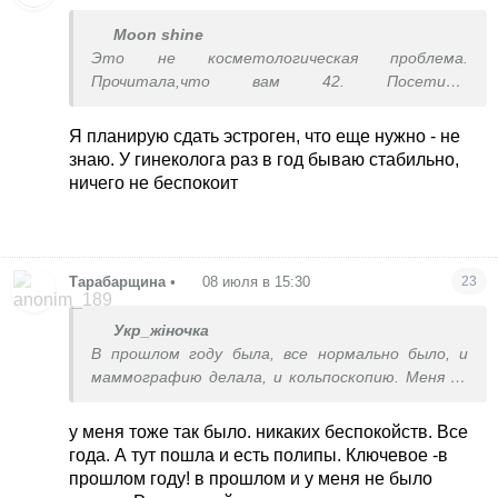
Moon shine
Это не косметологическая проблема.
Прочитала,что вам 42. Посетите
гинеколога,сделайте узи груди,
трансвагинальное. У вас явно гормональные
Я планирую сдать эстроген, что еще нужно - не
нехорошие изменения. Это вообще из другой
знаю. У гинеколога раз в год бываю стабильно,
области. Сыпь в 42 это не косметология и не
ничего не беспокоит
средства. Странно,что вы об этом не
догадались.
Тарабарщина
•
08 июля в 15:30
23
Укр_жіночка
В прошлом году была, все нормально было, и
маммографию делала, и кольпоскопию. Меня по
гинекологии абсолютно ничего не беспокоит и
никаких предклимаксных вестников пока нет.
у меня тоже так было. никаких беспокойств. Все
Цикл регулярный
года. А тут пошла и есть полипы. Ключевое -в
прошлом году! в прошлом и у меня не было