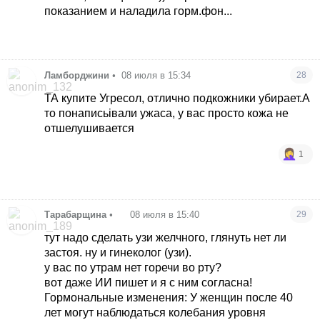
показанием и наладила горм.фон...
Ламборджини
•
08 июля в 15:34
28
ТА купите Угресол, отлично подкожники убирает.А
то понаписьівали ужаса, у вас просто кожа не
отшелушивается
1
Тарабарщина
•
08 июля в 15:40
29
тут надо сделать узи желчного, глянуть нет ли
застоя. ну и гинеколог (узи).
у вас по утрам нет горечи во рту?
вот даже ИИ пишет и я с ним согласна!
Гормональные изменения: У женщин после 40
лет могут наблюдаться колебания уровня