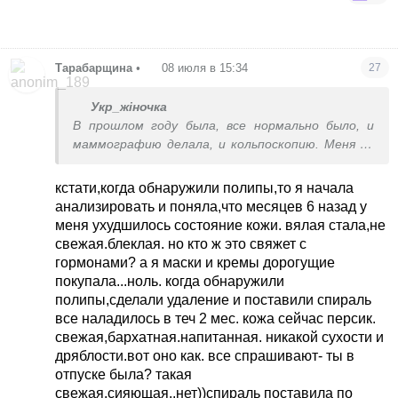
Тарабарщина
•
08 июля в 15:34
27
Укр_жіночка
В прошлом году была, все нормально было, и
маммографию делала, и кольпоскопию. Меня по
гинекологии абсолютно ничего не беспокоит и
никаких предклимаксных вестников пока нет.
кстати,когда обнаружили полипы,то я начала
Цикл регулярный
анализировать и поняла,что месяцев 6 назад у
меня ухудшилось состояние кожи. вялая стала,не
свежая.блеклая. но кто ж это свяжет с
гормонами? а я маски и кремы дорогущие
покупала...ноль. когда обнаружили
полипы,сделали удаление и поставили спираль
все наладилось в теч 2 мес. кожа сейчас персик.
свежая,бархатная.напитанная. никакой сухости и
дряблости.вот оно как. все спрашивают- ты в
отпуске была? такая
свежая,сияющая..нет))спираль поставила по