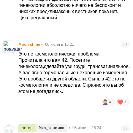
проверяли на наличие кист? у вас 100% идут
гинекологии абсолютно ничего не беспокоит и
возрастные горм.изменения,требующие
никаких предклимаксных вестников пока нет.
корректировки у гинеколога. и никакая умывалка
Цикл регулярный
и прочее вам не поможет. тут сыпь
гормональная.
р.с.мне 45. после постановки спирали по
показанием- кожа на лице бархатная. еще и
Moon shine
•
08 июля в 15:21
21
сбросила 3 кг
Это не косметологическая проблема.
Прочитала,что вам 42. Посетите
гинеколога,сделайте узи груди, трансвагинальное.
У вас явно гормональные нехорошие изменения.
Это вообще из другой области. Сыпь в 42 это не
косметология и не средства. Странно,что вы об
этом не догадались.
4
3
автор
Укр_жіночка
•
08 июля в 15:24
22