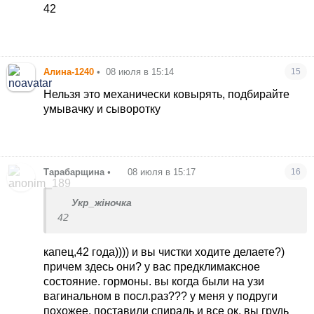
42
Алина-1240
•
08 июля в 15:14
15
Нельзя это механически ковырять, подбирайте
умывачку и сыворотку
Тарабарщина
•
08 июля в 15:17
16
Укр_жіночка
42
капец,42 года)))) и вы чистки ходите делаете?)
причем здесь они? у вас предклимаксное
состояние. гормоны. вы когда были на узи
вагинальном в посл.раз??? у меня у подруги
похожее. поставили спираль и все ок. вы грудь