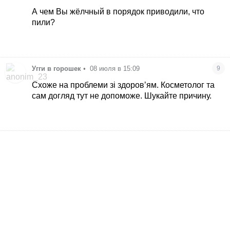
желчи,проблемы с ЖКТ.я пока свой желчный не
А чем Вы жёлчный в порядок приводили, что
привела в порядок- вот такое сыпало по щекам.
пили?
подбородок и скулы с прыщах= 100%
гормональные проблемы. Это мне гинеколог
говорила.
Угги в горошек
•
08 июля в 15:09
9
Схоже на проблеми зі здоровʼям. Косметолог та
сам догляд тут не допоможе. Шукайте причину.