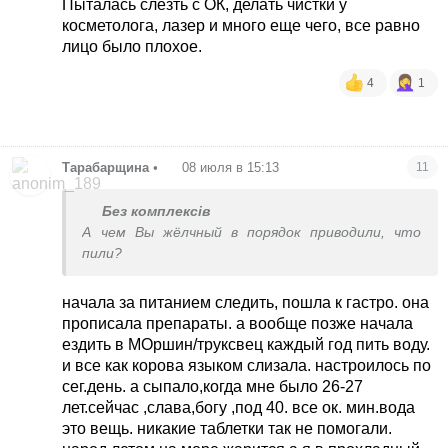
Пыталась слезть с ОК, делать чистки у
косметолога, лазер и много еще чего, все равно
лицо было плохое.
4
1
Тарабарщина
•
08 июля в 15:13
11
Без комплексів
А чем Вы жёлчный в порядок приводили, что
пили?
начала за питанием следить, пошла к гастро. она
прописала препараты. а вообще позже начала
ездить в МОршин/труксвец каждый год пить воду.
и все как корова языком слизала. настроилось по
сег.день. а сыпало,когда мне было 26-27
лет.сейчас ,слава,богу ,под 40. все ок. мин.вода
это вещь. никакие таблетки так не помогали.