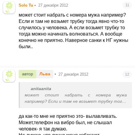
Solo Tu
•
27 декабря 2012
11
может стоит набрать с номера мужа например?
Если и там не возьмет трубку тогда явно что-то
случилось у человека. А если возьмет трубку то
тогда можно начинать волноваться. А вообще
конечно не приятно. Наверное санки к НГ нужны
были..
автор
Льва
•
27 декабря 2012
12
anitaanita
может стоит набрать с номера мужа
например? Если и там не возьмет трубку тогда
явно что-то случилось у человека. А если
возьмет трубку то тогда можно начинать
да как-то мне не приятно это- вылавливать.
волноваться. А вообще конечно не приятно.
Может,телефон на вибро был, не слышал
Наверное санки к НГ нужны были..
человек- я так думаю.