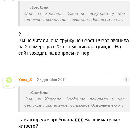
Korchma
Она из Херсона. Когда-то покупала у нее
детское постельное, осталась довольна ею как
продавцом и человеком. Может вы попробуете
ей позвонить?
?
Вы не читали- она трубку не берет. Вчера звонила
на 2 номера раз 20, в теме писала трижды. На
сайт заходит, на вопросы- игнор
Yana_S
•
27 декабря 2012
3
Korchma
Она из Херсона. Когда-то покупала у нее
детское постельное, осталась довольна ею как
продавцом и человеком. Может вы попробуете
ей позвонить?
Так автор уже пробовала)))))) Вы внимательно
читаете?