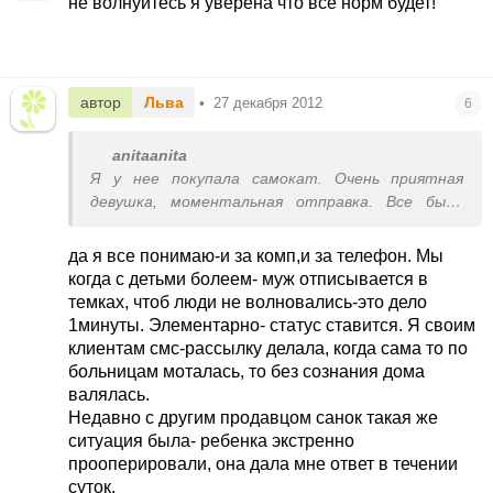
не волнуйтесь я уверена что все норм будет!
автор
Льва
•
27 декабря 2012
6
anitaanita
Я у нее покупала самокат. Очень приятная
девушка, моментальная отправка. Все было
отлично.
Может она на сайт не заходит, а муж например
да я все понимаю-и за комп,и за телефон. Мы
включает дома комп и автоматически идет
когда с детьми болеем- муж отписывается в
вход на сайт(у меня так).Мало ли вдруг
темках, чтоб люди не волновались-это дело
действительно что-то случилось.
1минуты. Элементарно- статус ставится. Я своим
Я недавно попала с дочкой в больницу, так
клиентам смс-рассылку делала, когда сама то по
вообще никак не могла выйти на связь с
больницам моталась, то без сознания дома
покупателями хотя заказы оплаченные
валялась.
были.Только через 3 дня появилась на связи.
Недавно с другим продавцом санок такая же
Ниего все клиенты поняли и не обиделись.
ситуация была- ребенка экстренно
прооперировали, она дала мне ответ в течении
суток.