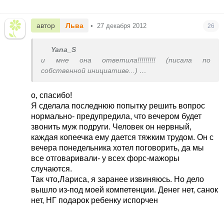
автор
Льва
•
27 декабря 2012
26
Yana_S
и мне она ответила!!!!!!!!! (писала по
собственной инициативе...)
Что делать дальше?
о, спасибо!
Я сделала последнюю попытку решить вопрос
нормально- предупредила, что вечером будет
звонить муж подруги. Человек он нервный,
каждая копеечка ему дается тяжким трудом. Он с
вечера понедельника хотел поговорить, да мы
все отговаривали- у всех форс-мажоры
случаются.
Так что,Лариса, я заранее извиняюсь. Но дело
вышло из-под моей компетенции. Денег нет, санок
нет, НГ подарок ребенку испорчен