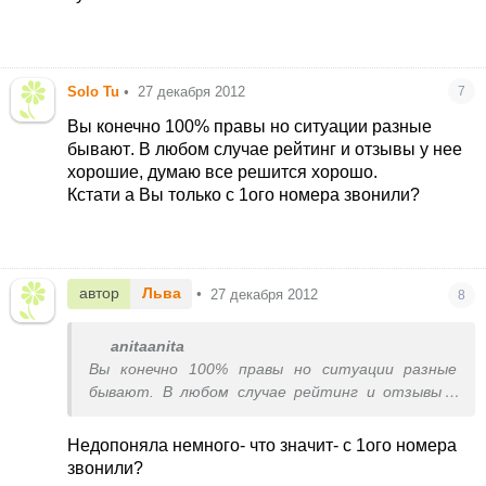
Solo Tu
•
27 декабря 2012
7
Вы конечно 100% правы но ситуации разные
бывают
. В любом случае рейтинг и отзывы у нее
хорошие, думаю все решится хорошо.
Кстати а Вы только с 1ого номера звонили?
автор
Льва
•
27 декабря 2012
8
anitaanita
Вы конечно 100% правы но ситуации разные
бывают
. В любом случае рейтинг и отзывы у
нее хорошие, думаю все решится хорошо.
Кстати а Вы только с 1ого номера звонили?
Недопоняла немного- что значит- с 1ого номера
звонили?