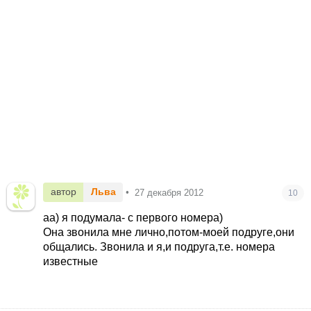
автор
Льва
•
27 декабря 2012
10
аа) я подумала- с первого номера)
Она звонила мне лично,потом-моей подруге,они
общались. Звонила и я,и подруга,т.е. номера
известные