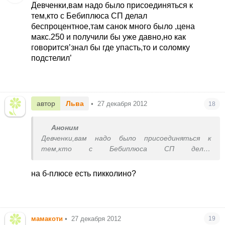
Девченки,вам надо было присоединяться к
тем,кто с Бебиплюса СП делал
беспроцентное,там санок много было ,цена
макс.250 и получили бы уже давно,но как
говорится’знал бы где упасть,то и соломку
подстелил’
автор
Льва
•
27 декабря 2012
18
Аноним
Девченки,вам надо было присоединяться к
тем,кто с Бебиплюса СП делал
беспроцентное,там санок много было ,цена
макс.250 и получили бы уже давно,но как
на б-плюсе есть пикколино?
говорится’знал бы где упасть,то и соломку
подстелил’
мамакоти
•
27 декабря 2012
19