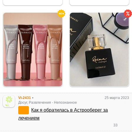
Vi-2431
•
25 марта 2023
Досуг, Развлечения
-
Непознанное
Как я обратилась в Астрооберег за
лечением
33