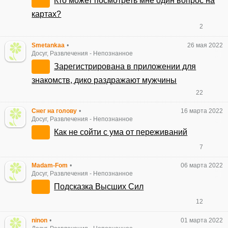
Кто может посмотреть мне один вопрос на
картах?
2
Smetankaa
•
26 мая 2022
Досуг, Развлечения
-
Непознанное
Зарегистрирована в приложении для
знакомств, дико раздражают мужчины
22
Снег на голову
•
16 марта 2022
Досуг, Развлечения
-
Непознанное
Как не сойти с ума от переживаний
7
Madam-Fom
•
06 марта 2022
Досуг, Развлечения
-
Непознанное
Подсказка Высших Сил
12
ninon
•
01 марта 2022