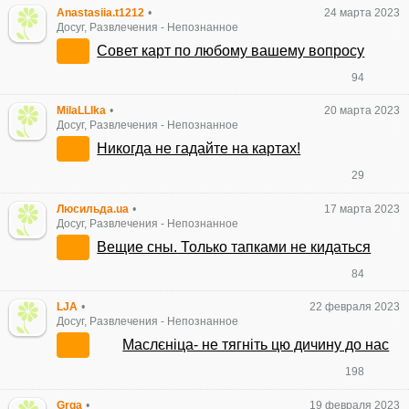
Anastasiia.t1212
•
24 марта 2023
Досуг, Развлечения
-
Непознанное
Совет карт по любому вашему вопросу
94
MilaLLIka
•
20 марта 2023
Досуг, Развлечения
-
Непознанное
Никогда не гадайте на картах!
29
Люсильда.ua
•
17 марта 2023
Досуг, Развлечения
-
Непознанное
Вещие сны. Только тапками не кидаться
84
LJA
•
22 февраля 2023
Досуг, Развлечения
-
Непознанное
Маслєніца- не тягніть цю дичину до нас
198
Grga
•
19 февраля 2023