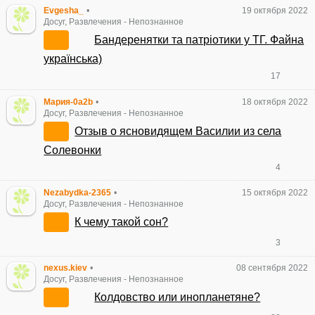
Evgesha_
•
19 октября 2022
Досуг, Развлечения
-
Непознанное
Бандеренятки та патріотики у ТГ. Файна
українська)
17
Мария-0a2b
•
18 октября 2022
Досуг, Развлечения
-
Непознанное
Отзыв о ясновидящем Василии из села
Солевонки
4
Nezabydka-2365
•
15 октября 2022
Досуг, Развлечения
-
Непознанное
К чему такой сон?
3
nexus.kiev
•
08 сентября 2022
Досуг, Развлечения
-
Непознанное
Колдовство или инопланетяне?