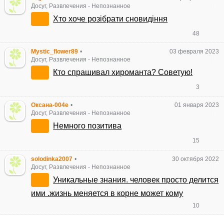
Досуг, Развлечения
-
Непознанное
Хто хоче розібрати сновидіння
48
Mystic_flower89
•
03 февраля 2023
Досуг, Развлечения
-
Непознанное
Кто спрашивал хироманта? Советую!
3
Оксана-004e
•
01 января 2023
Досуг, Развлечения
-
Непознанное
Немного позитива
15
solodinka2007
•
30 октября 2022
Досуг, Развлечения
-
Непознанное
Уникальные знания. человек просто делится
ими .жизнь меняется в корне может кому
10