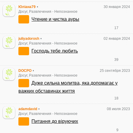
Юліана79
•
30 января 2024
Досуг, Развлечения
-
Непознанное
Чтение и чистка ауры
17
juliyadorosh
•
02 января 2024
Досуг, Развлечения
-
Непознанное
Господь тебе любить
39
DOCPO
•
25 сентября 2023
Досуг, Развлечения
-
Непознанное
Дуже сильна молитва, яка допомагає у
важких обставинах життя
18
adamdavid
•
08 июля 2023
Досуг, Развлечения
-
Непознанное
Питання до віруючих
9