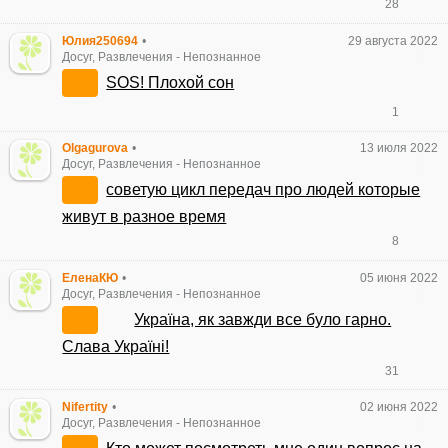
28
Юлия250694
•
29 августа 2022
Досуг, Развлечения
-
Непознанное
SOS! Плохой сон
1
Olgagurova
•
13 июля 2022
Досуг, Развлечения
-
Непознанное
советую цикл передач про людей которые
живут в разное время
8
ЕленаКЮ
•
05 июня 2022
Досуг, Развлечения
-
Непознанное
Украïна, як завжди все було гарно.
Слава Украïнi!
31
Nifertity
•
02 июня 2022
Досуг, Развлечения
-
Непознанное