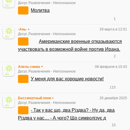
Досуг, Развлечения
-
Непознанное
Молитва
1
-Ань-
•
29 марта в 12:01
Досуг, Развлечения
-
Непознанное
Американские военные отказываются
участвовать в возможной войне против Ирана.
2
•
Апель-синка
08 февраля в 10:43
Досуг, Развлечения
-
Непознанное
У меня для вас хорошие новости!
115
Бессмертный пони
•
26 декабря 2025
Досуг, Развлечения
-
Непознанное
- Так у вас що, два Різдва? - Ну да, два
Різдва у нас… - А чого? Що символізує д
15