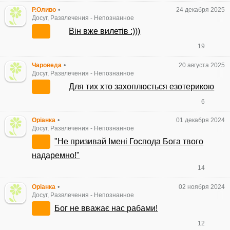
Р.Оливо
•
24 декабря 2025
Досуг, Развлечения
-
Непознанное
Він вже вилетів :)))
19
Чароведа
•
20 августа 2025
Досуг, Развлечения
-
Непознанное
Для тих хто захоплюється езотерикою
6
Оріанка
•
01 декабря 2024
Досуг, Развлечения
-
Непознанное
"Не призивай Імені Господа Бога твого
надаремно!"
14
Оріанка
•
02 ноября 2024
Досуг, Развлечения
-
Непознанное
Бог не вважає нас рабами!
12