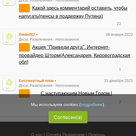
Досуг, Развлечения
-
Непознанное
Какой здесь комментарий оставить, чтобы
напугать(пенсы в поддержку Путина)
22
theded92
•
06 января 2022
Досуг, Развлечения
-
Непознанное
Акция "Приведи друга". Интернет-
провайдер Шторм(Александрия, Кировоградская
обл)
1
Бессмертный пони
•
31 декабря 2021
Досуг, Развлечения
-
Непознанное
С наступающим Новым Годом !
7
Мы используем cookies (
подробнее
).
Согласен(а)
О нас
|
Служба Поддержки
|
Помощь