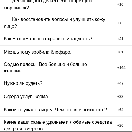
Девчонки, кто делал себе коррекцию
+
16
морщинок?
Как восстановить волосы и улучшить кожу
+
7
лица?
Как максимально сохранить молодость?
+
21
Місяць тому зробила блефаро.
+
81
Седые волосы. Все больше и больше
+
164
женщин
Нужно ли худеть?
+
47
Сфера услуг. Вдома
+
38
Какой то ужас с лицом. Чем это все почистить?
+
64
Какие ваши самые удачные и любимые средства
+
20
для равномерного