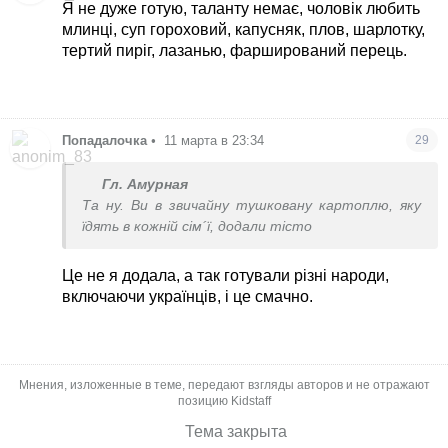
Я не дуже готую, таланту немає, чоловік любить
млинці, суп гороховий, капусняк, плов, шарлотку,
тертий пиріг, лазанью, фарширований перець.
Попадалочка
•
11 марта в 23:34
29
Гл. Амурная
Та ну. Ви в звичайну тушковану картоплю, яку
їдять в кожній сім´ї, додали тісто
Це не я додала, а так готували різні народи,
включаючи українців, і це смачно.
Мнения, изложенные в теме, передают взгляды авторов и не отражают
позицию Kidstaff
Тема закрыта