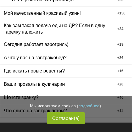
Мой качественный красивый ужин!
+
150
Как вам такая подача еды на ДР? Если в одну
+
24
тарелку наложить
Сегодня работает аэрогриль)
+
19
А что у вас на завтрак/обед?
+
26
Где искать новые рецепты?
+
16
Ваши провалы в кулинарии
+
20
Що їсте зранку?
+
40
Мы используем cookies (
подробнее
).
Что едите на завтрак летом?
+
11
Согласен(а)