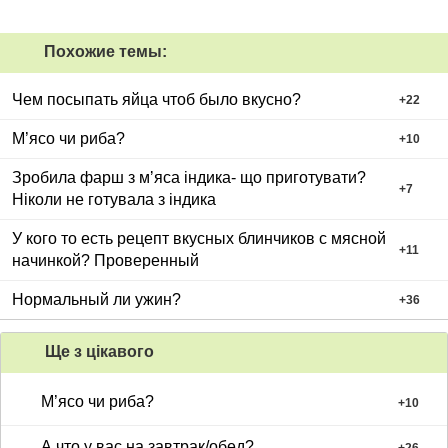
Похожие темы:
Чем посыпать яйца чтоб было вкусно?
+
22
М’ясо чи риба?
+
10
Зробила фарш з мʼяса індика- що приготувати?
+
7
Ніколи не готувала з індика
У кого то есть рецепт вкусных блинчиков с мясной
+
11
начинкой? Проверенный
Нормальный ли ужин?
+
36
Ще з цiкавого
М’ясо чи риба?
+
10
А что у вас на завтрак/обед?
+
26