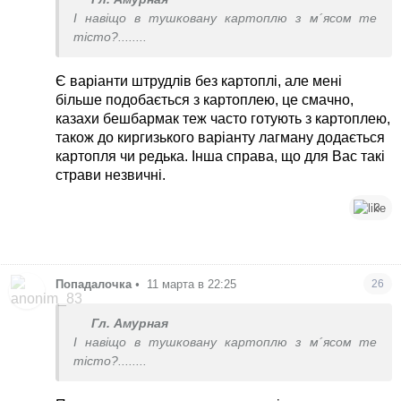
І навіщо в тушковану картоплю з м´ясом те
тісто?........
Є варіанти штрудлів без картоплі, але мені
більше подобається з картоплею, це смачно,
казахи бешбармак теж часто готують з картоплею,
також до киргизького варіанту лагману додається
картопля чи редька. Інша справа, що для Вас такі
страви незвичні.
3
Попадалочка
•
11 марта в 22:25
26
Гл. Амурная
І навіщо в тушковану картоплю з м´ясом те
тісто?........