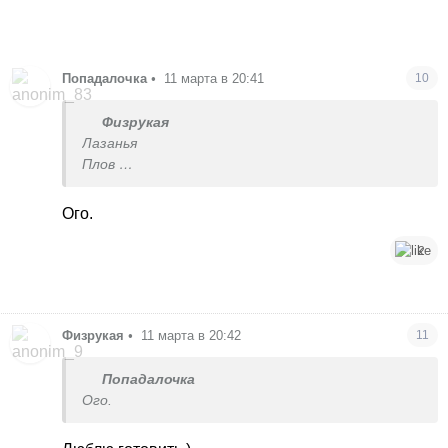
Попадалочка
•
11 марта в 20:41
10
Физрукая
Лазанья
Плов
Манты
Шашлык
Ого.
Фондю
Луковый суп
2
Ризотто
Паэлья
Клэм чаудер
Лохикейто
Физрукая
•
11 марта в 20:42
11
Борщ
Жаркое в горшочках
Попадалочка
Киш
Ого.
Утка по-пекински
Кролик с трюфелем