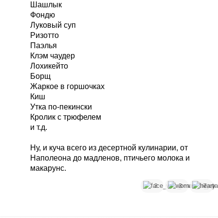
Шашлык
Фондю
Луковый суп
Ризотто
Паэлья
Клэм чаудер
Лохикейто
Борщ
Жаркое в горшочках
Киш
Утка по-пекински
Кролик с трюфелем
и т.д.
Ну, и куча всего из десертной кулинарии, от
Наполеона до мадленов, птичьего молока и
макарунс.
3
3
7