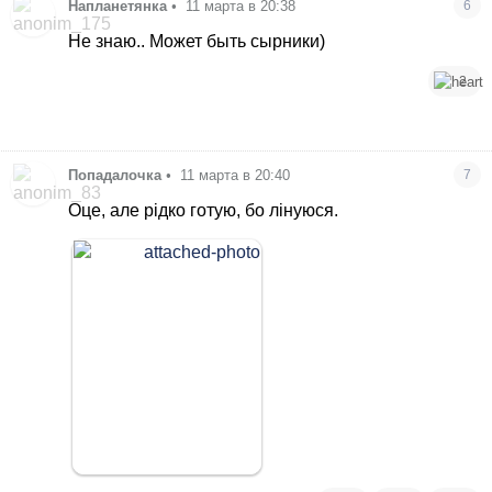
Напланетянка
•
11 марта в 20:38
6
Не знаю.. Может быть сырники)
2
Попадалочка
•
11 марта в 20:40
7
Оце, але рідко готую, бо лінуюся.