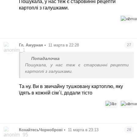
Пошукала, у нас теж є старовинні рецепти
картоплі з галушками.
2
Гл. Амурная
•
11 марта в 22:28
27
Попадалочка
Пошукала, у нас теж є старовинні рецепти
картоплі з галушками.
Та ну. Ви в звичайну тушковану картоплю, яку
їдять в кожній сім´ї, додали тісто
1
3
КохайтесьЧорнобровi
•
11 марта в 23:13
28