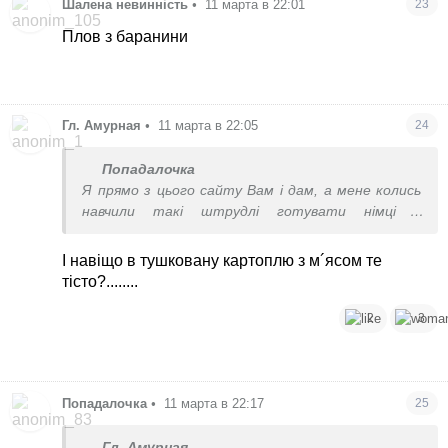
Шалена невинність
•
11 марта в 22:01
23
Плов з баранини
Гл. Амурная
•
11 марта в 22:05
24
Попадалочка
Я прямо з цього сайту Вам і дам, а мене колись
навчили такі штрудлі готувати німці в
Казахстані. Тільки я не додаю в самі рулетики
часник, після розкачування змащую вершковим
І навіщо в тушковану картоплю з м´ясом те
маслом, а не олією, як в рецепті, посипаю
тісто?........
меленим чорним перцем і зеленою цибулею, а не
укропом. А все інше як в рецепті.
2
3
https://www.nur.kz/food/recipes/1677901-kak-prigot...
Попадалочка
•
11 марта в 22:17
25
Гл. Амурная