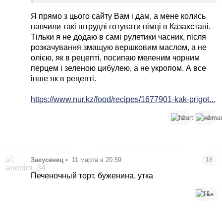
Я прямо з цього сайту Вам і дам, а мене колись
навчили такі штрудлі готувати німці в Казахстані.
Тільки я не додаю в самі рулетики часник, після
розкачування змащую вершковим маслом, а не
олією, як в рецепті, посипаю меленим чорним
перцем і зеленою цибулею, а не укропом. А все
інше як в рецепті.
https://www.nur.kz/food/recipes/1677901-kak-prigot...
2
3
Закусенец
•
11 марта в 20:59
18
Печеночный торт, буженина, утка
1