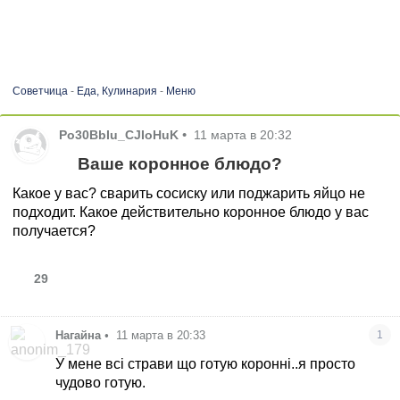
Советчица
-
Еда, Кулинария
-
Меню
Ро30BbIu_CJIoHuK
•
11 марта в 20:32
Ваше коронное блюдо?
Какое у вас? сварить сосиску или поджарить яйцо не
подходит. Какое действительно коронное блюдо у вас
получается?
29
Нагайна
•
11 марта в 20:33
1
У мене всі страви що готую коронні..я просто
чудово готую.