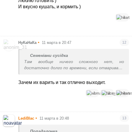
Люблю готовить )
и т.д.
И вкусно кушать, и кормить )
Ну, и куча всего из десертной кулинарии, от
3
Наполеона до мадленов, птичьего молока и
макарунс.
•
НуКаНаКа
11 марта в 20:47
12
Семенівни сусідка
Там вообще ничего сложного нет, но
достаточно долго по времени, если отваривать
листы лазаньи по одному
Зачем их варить и так отлично выходит.
1
2
2
•
LediBlac
11 марта в 20:48
13
Попадалочка