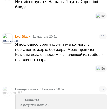
Не вмію готувати. На жаль. Готує найпростіші
блюда.
2
•
LediBlac
11 марта в 20:51
16
Я последнее время курятину и котлеты в
пергаменте жарю, без жира. Моим нравится.
Котлеты делаю плоским и с начинкой из грибов и
плавленого сыра.
2
Попадалочка
•
11 марта в 20:59
17
LediBlac
А рецепт можно?