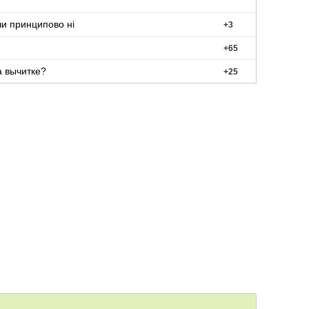
чи принципово ні
+
3
+
65
а вычитке?
+
25