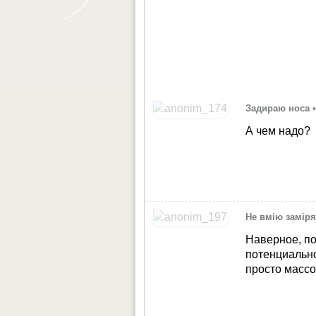
Задираю носа
А чем надо?
Не вмію замір
Наверное, по
потенциально
просто массо