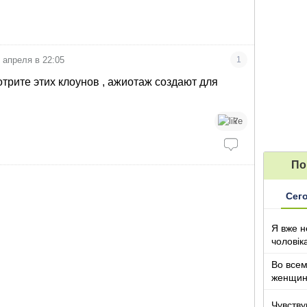
 апреля в 22:05
1
трите этих клоунов , ажиотаж создают для
7
По
Сег
Я вже н
чоловік
Во все
женщи
Чувству