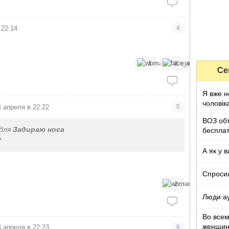
 22:14
4
1
2
Се
Я вже н
чоловік
4 апреля в 22:22
5
ВОЗ об
для
Задираю носа
беспла
?
А як у в
Спроси
2
Люди ау
Во все
женщи
4 апреля в 22:23
6