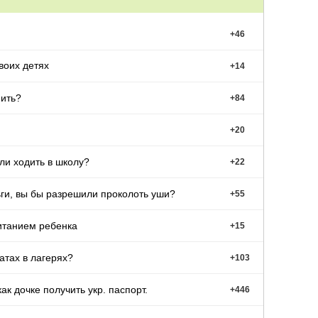
+
46
воих детях
+
14
нить?
+
84
+
20
ли ходить в школу?
+
22
ги, вы бы разрешили проколоть уши?
+
55
итанием ребенка
+
15
атах в лагерях?
+
103
к дочке получить укр. паспорт.
+
446