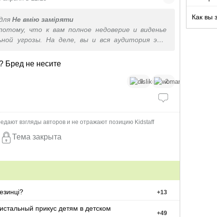
Как вы 
для
Не вмію заміряти
потому, что к вам полное недоверие и виденье
ьной угрозы. На деле, вы и вся аудитория это
совка, на ком можно заработать деньги.
? Бред не несите
1
2
едают взгляды авторов и не отражают позицию Kidstaff
Тема закрыта
езинці?
+
13
истальный прикус детям в детском
+
49