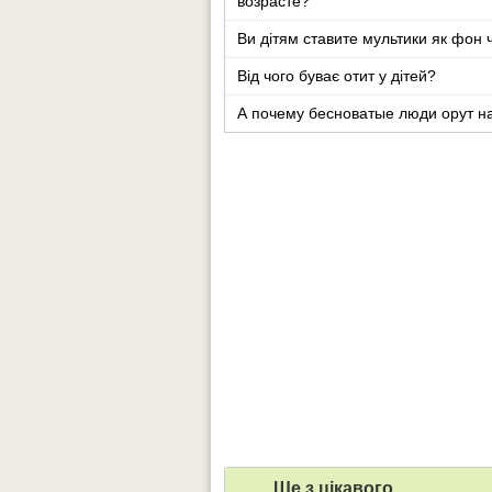
возрасте?
Ви дітям ставите мультики як фон 
Від чого буває отит у дітей?
А почему бесноватые люди орут н
Ще з цiкавого