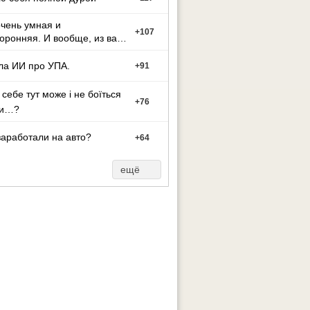
чень умная и
+
107
оронняя. И вообще, из вас
ут может стать тако
ла ИИ про УПА.
+
91
 себе тут може і не боїться
+
76
ти…?
заработали на авто?
+
64
ещё