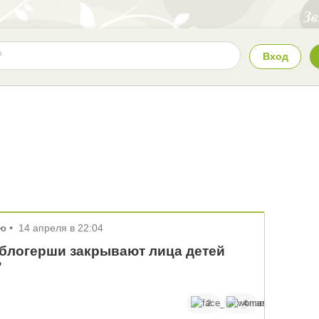
Вход
ею
•
14 апреля в 22:04
блогерши закрывают лица детей
?
2
4