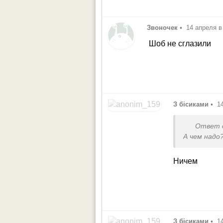
Звоночек
•
14 апреля в
Шоб не сглазили
З бісиками
•
1
Ответ 
А чем надо
Ничем
З бісиками
•
1