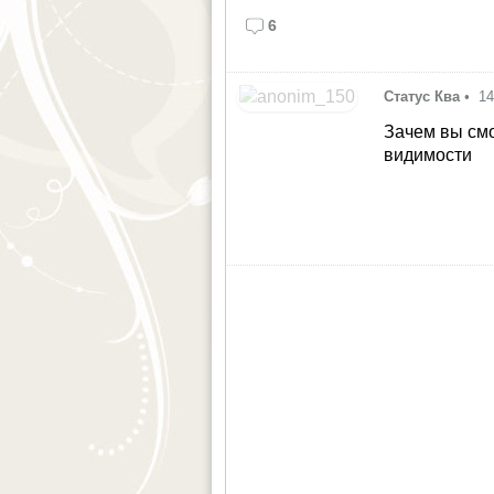
6
Статус Ква
•
14
Зачем вы смо
видимости