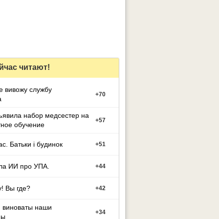
йчас читают!
е вивожу службу
+
70
а
ъявила набор медсестер на
+
57
тное обучение
ас. Батьки і будинок
+
51
ла ИИ про УПА.
+
44
! Вы где?
+
42
м виноваты наши
+
34
ны