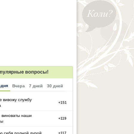
пулярные вопросы!
одня
Вчера
7 дней
30 дней
е вивожу службу
+
151
а
м виноваты наши
+
119
ны
ю себя полной дурой
+
117