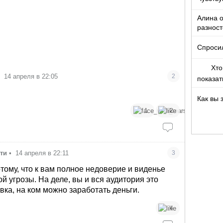
Алина о
разност
кто то т
Спроси
Хто
•
14 апреля в 22:05
2
показа
Как вы 
1
2
яти
•
14 апреля в 22:11
3
тому, что к вам полное недоверие и виденье
й угрозы. На деле, вы и вся аудитория это
вка, на ком можно заработать деньги.
4