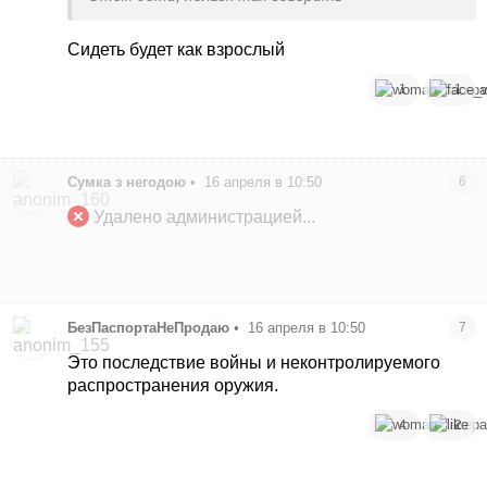
Сидеть будет как взрослый
1
1
Сумка з негодою
•
16 апреля в 10:50
6
Удалено администрацией...
БезПаспортаНеПродаю
•
16 апреля в 10:50
7
Это последствие войны и неконтролируемого
распространения оружия.
4
2