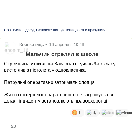
Советчица
-
Досуг, Развлечения
-
Детский досуг и праздники
Кнопкотиць
•
16 апреля в 10:48
Мальчик стрелял в школе
Стрілянина у школі на Закарпатті: учень 9-го класу
вистрілив з пістолета у однокласника
Патрульні оперативно затримали хлопця.
Життю потерпілого наразі нічого не загрожує, а всі
деталі інциденту встановлюють правоохоронці.
1
1
1
4
28