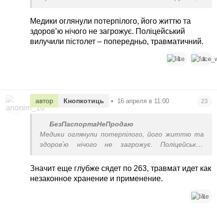
25 лет - нарезное оружие
Медики оглянули потерпілого, його життю та
Внимательно.
здоровʼю нічого не загрожує. Поліцейський
Где слово пневматическое? Или нужно
вилучили пістолет – попередньо, травматичний.
объяснить разницу между тремя типами
оружия?
1
1
автор
Кнопкотиць
•
16 апреля в 11:00
23
БезПаспортаНеПродаю
Медики оглянули потерпілого, його життю та
здоровʼю нічого не загрожує. Поліцейський
вилучили пістолет – попередньо,
травматичний.
Значит еще глубже сядет по 263, травмат идет как
незаконное хранение и применение.
1