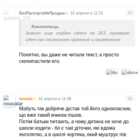
БезПаспортаНеПродаю
•
16 апреля в 11:01
24
Кнопкотиць
Значит еще глубже сядет по 263, травмат
идет как незаконное хранение и применение.
Понятно, вы даже не читали текст, а просто
скопипастили его.
1
1
•
tereska
16 апреля в 11:08
25
Мабуть так добряче дістав той його однокласник,
що вже такий вчинок пішов.
Потім батьки питають, а чому дитина не хоче до
школи ходити - бо є такі діточки, які вдома
янголятко, а в школі чортяка, який муштрує пів