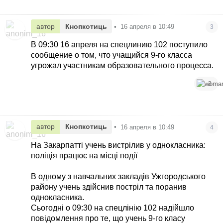
автор
Кнопкотиць
•
16 апреля в 10:49
3
В 09:30 16 апреля на спецлинию 102 поступило
сообщение о том, что учащийся 9-го класса
угрожал участникам образовательного процесса.
3
автор
Кнопкотиць
•
16 апреля в 10:49
4
На Закарпатті учень вистрілив у однокласника:
поліція працює на місці події
В одному з навчальних закладів Ужгородського
району учень здійснив постріл та поранив
однокласника.
Сьогодні о 09:30 на спецлінію 102 надійшло
повідомлення про те, що учень 9-го класу