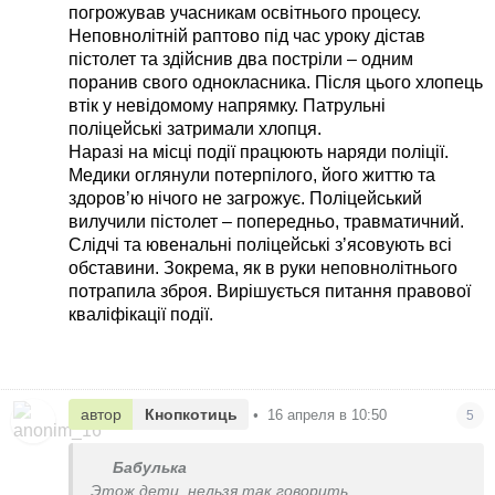
погрожував учасникам освітнього процесу.
Неповнолітній раптово під час уроку дістав
пістолет та здійснив два постріли – одним
поранив свого однокласника. Після цього хлопець
втік у невідомому напрямку. Патрульні
поліцейські затримали хлопця.
Наразі на місці події працюють наряди поліції.
Медики оглянули потерпілого, його життю та
здоровʼю нічого не загрожує. Поліцейський
вилучили пістолет – попередньо, травматичний.
Слідчі та ювенальні поліцейські зʼясовують всі
обставини. Зокрема, як в руки неповнолітнього
потрапила зброя. Вирішується питання правової
кваліфікації події.
автор
Кнопкотиць
•
16 апреля в 10:50
5
Бабулька
Этож дети, нельзя так говорить