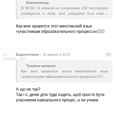
Кнопкотиць
В 09:30 16 апреля на спецлинию 102 поступило
сообщение о том, что учащийся 9-го класса
угрожал участникам образовательного
процесса.
Как мне нравится этот ментовской язык
«участникам образовательного процесса»🤦🏻‍♀️
Бодіпозітівна
•
16 апреля в 11:47
28
Тишком нишком
Как мне нравится этот ментовской язык
«участникам образовательного процесса»🤦🏻‍♀️
А що не так?
Так і є, деякі діти туди ходять, щоб просто бути
учасником навчального процес, а не учнем.