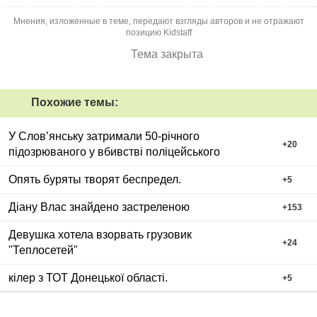
Мнения, изложенные в теме, передают взгляды авторов и не отражают
позицию Kidstaff
Тема закрыта
Похожие темы:
У Словʼянську затримали 50-річного
+
20
підозрюваного у вбивстві поліцейського
Опять буряты творят беспредел.
+
5
Діану Влас знайдено застреленою
+
153
Девушка хотела взорвать грузовик
+
24
"Теплосетей"
кілер з ТОТ Донецької області.
+
5