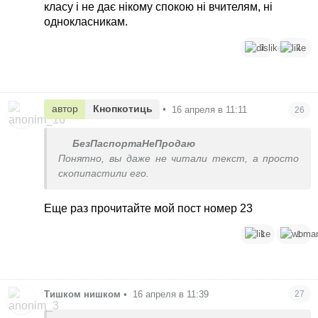
класу і не дає нікому спокою ні вчителям, ні
однокласникам.
1
1
автор
Кнопкотиць
•
16 апреля в 11:11
26
БезПаспортаНеПродаю
Понятно, вы даже не читали текст, а просто
скопипастили его.
Еще раз прочитайте мой пост номер 23
1
1
Тишком нишком
•
16 апреля в 11:39
27