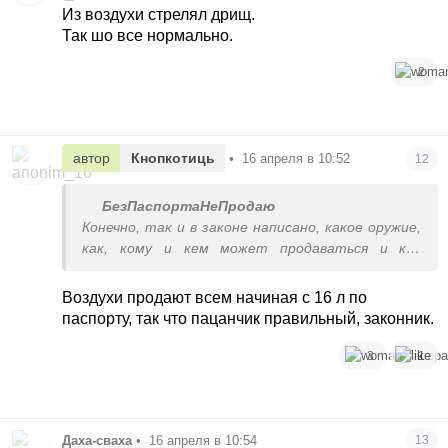
Из воздухи стрелял дрищ.
Так шо все нормально.
2
автор
Кнопкотиць
•
16 апреля в 10:52
12
БезПаспортаНеПродаю
Конечно, так и в законе написано, какое оружие,
как, кому и кем может продаваться и как
впоследствии должно храниться.
Воздухи продают всем начиная с 16 л по
паспорту, так что пацанчик правильный, законник.
3
1
Даха-сваха
•
16 апреля в 10:54
13