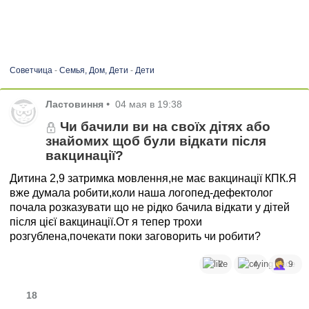
Советчица
-
Семья, Дом, Дети
-
Дети
Ластовиння
•
04 мая в 19:38
Чи бачили ви на своїх дітях або
знайомих щоб були відкати після
вакцинації?
Дитина 2,9 затримка мовлення,не має вакцинації КПК.Я
вже думала робити,коли наша логопед-дефектолог
почала розказувати що не рідко бачила відкати у дітей
після цієї вакцинації.От я тепер трохи
розгублена,почекати поки заговорить чи робити?
2
4
9
18