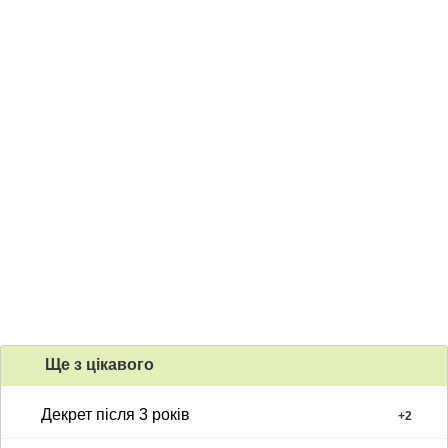
Ще з цiкавого
Декрет після 3 років
+
2