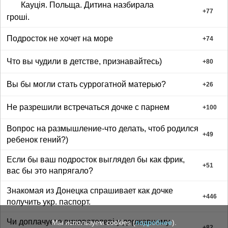
Кауція. Польща. Дитина назбирала
+
77
гроші.
Подросток не хочет на море
+
74
Что вы чудили в детстве, признавайтесь)
+
80
Вы бы могли стать суррогатной матерью?
+
26
Не разрешили встречаться дочке с парнем
+
100
Вопрос на размышление-что делать, чтоб родился
+
49
ребенок гений?)
Если бы ваш подросток выглядел бы как фрик,
+
51
вас бы это напрягало?
Знакомая из Донецка спрашивает как дочке
+
446
получить укр. паспорт.
Чи доплачуєте вихователеві у державному
Мы используем cookies (
подробнее
).
+
82