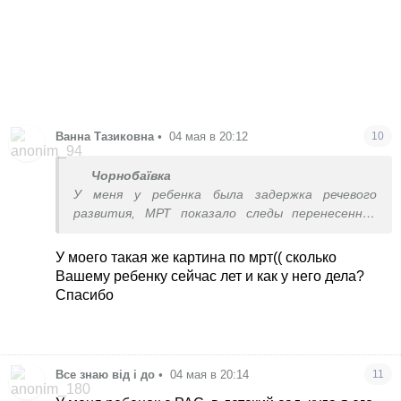
Ванна Тазиковна
•
04 мая в 20:12
10
Чорнобаївка
У меня у ребенка была задержка речевого
развития, МРТ показало следы перенесенной
гипоксии, я делала до 2 лет все вакцины,
никакого ухудшения не было, после результатов
У моего такая же картина по мрт(( сколько
МРТ переживала, можно ли делать дальше,
Вашему ребенку сейчас лет и как у него дела?
невролог сказала, что мозг поврежден,
Спасибо
остались шрамы в этих местах (грубо говоря),
вакцинация там уже ничего не ухудшит и не
улучшит.
Все знаю від і до
•
04 мая в 20:14
11