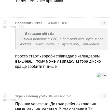
19 лет - есть все прививки.
Новопоштинская
•
04 мая в 20:46
16
Все знаю від і до
У меня ребенок с РАС, в детский сад, куда я его
водила, были дети с аутизмом, тяжелым и
средним, у которых вообще нет ни одной
прививки с рождения. Когда уже это закончится,
просто старт хвороби співпадає з календарем
что прививки провоцируют аутизм и задержку
вакцинації, тому може у випадку автора дійсно
развития? Ну бред же, это не доказано, но
краще зробити пізніше
продолжают такое говорить и писать. 🤦‍♀️
3
Україна понад усе!
•
04 мая в 20:52
17
Прошли через это. До года ребенок говорил
мама, дай, на, лепетал. В год сделали КПК,