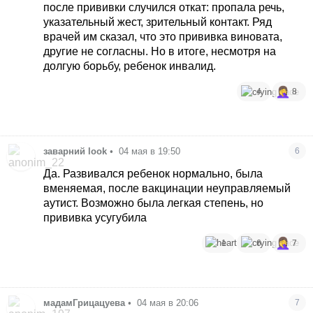
после прививки случился откат: пропала речь,
указательный жест, зрительный контакт. Ряд
врачей им сказал, что это прививка виновата,
другие не согласны. Но в итоге, несмотря на
долгую борьбу, ребенок инвалид.
4
8
заварний look
•
04 мая в 19:50
6
Да. Развивался ребенок нормально, была
вменяемая, после вакцинации неуправляемый
аутист. Возможно была легкая степень, но
прививка усугубила
1
6
7
мадамГрицацуева
•
04 мая в 20:06
7