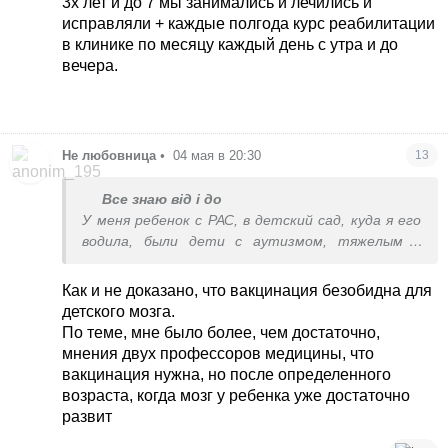
3х лет и до 7 мы занимались и лечились и
исправляли + каждые полгода курс реабилитации
в клинике по месяцу каждый день с утра и до
вечера.
Не любовница
•
04 мая в 20:30
13
Все знаю від і до
У меня ребенок с РАС, в детский сад, куда я его
водила, были дети с аутизмом, тяжелым и
средним, у которых вообще нет ни одной
прививки с рождения. Когда уже это закончится,
Как и не доказано, что вакцинация безобидна для
что прививки провоцируют аутизм и задержку
детского мозга.
развития? Ну бред же, это не доказано, но
По теме, мне было более, чем достаточно,
продолжают такое говорить и писать. 🤦‍♀️
мнения двух профессоров медицины, что
вакцинация нужна, но после определенного
возраста, когда мозг у ребенка уже достаточно
развит