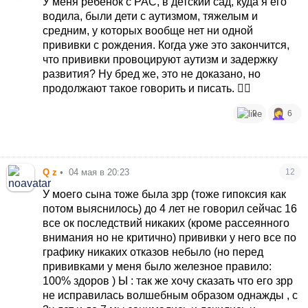
У меня ребенок с РАС, в детский сад, куда я его
водила, были дети с аутизмом, тяжелым и
средним, у которых вообще нет ни одной
прививки с рождения. Когда уже это закончится,
что прививки провоцируют аутизм и задержку
развития? Ну бред же, это не доказано, но
продолжают такое говорить и писать. 🤦‍♀️
9
6
Q z
•
04 мая в 20:23
12
У моего сына тоже была зрр (тоже гипоксия как
потом выяснилось) до 4 лет не говорил сейчас 16
все ок последствий никаких (кроме рассеянного
внимания но не критично) прививки у него все по
графику никаких отказов небыло (но перед
прививками у меня было железное правило:
100% здоров ) Ы : так же хочу сказать что его зрр
не исправилась волшебным образом однажды , с