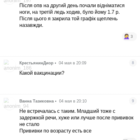
Після опв на другий день почали відніматися
ноги, на третій ледь ходив, було йому 1.7 р.
Після цього я закрила той графік щеплень
назавжди.
3
КрестьянинДиор
•
04 мая в 20:09
8
Какой вакцинации?
Ванна Тазиковна
•
04 мая в 20:10
9
Не встречалась с таким. Младший тоже с
задержкой речи, хуже или лучше после прививок
не стало
Прививки по возрасту есть все