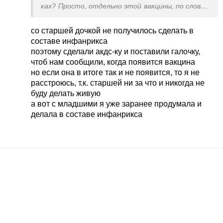
ках? Просто, отдельно этой вакцины, по словам
нашего врача, уже три года на Украине нет. Я
надеюсь, что появится т.к. капать не хочу - я
со старшей дочкой не получилось сделать в
против живых вакцин.
составе инфанрикса
поэтому сделали акдс-ку и поставили галочку,
чтоб нам сообщили, когда появится вакцина
но если она в итоге так и не появится, то я не
расстроюсь, т.к. старшей ни за что и никогда не
буду делать живую
а вот с младшими я уже заранее продумала и
делала в составе инфанрикса