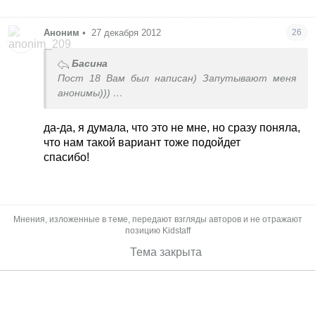
Аноним
•
27 декабря 2012
26
Басина
Пост 18 Вам был написан) Запутывают меня
анонимы)))
’’Вакцинация от полиомиелита при нарушении
да-да, я думала, что это не мне, но сразу поняла,
календаря прививок проводится с таким
что нам такой вариант тоже подойдет
расчётом, чтоб до 18 лет ребёнок получил 4
спасибо!
дозы полиовакцины.
Я бы подождала после последней АКДС пару лет
и приступила к ревакцинации, которая должна
быть в 6 лет. Там АКДС+полио и КПК.
Мнения, изложенные в теме, передают взгляды авторов и не отражают
Сделала бы Инф.ИПВ или Пентаксим без
позицию Kidstaff
полиокомпонента.
Тема закрыта
Потом следующая ревакцинация в 14 лет опять
с АДС+полио (вот все 4 полио и будут до 18
лет).
Если ждать не хотите до ревакцинации, то