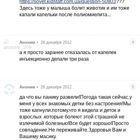
https://sovet.kidstaff.com.ua/question-50803
???
Здесь тоже у малыша болит животик и им тоже
капали капельки после полиомиелита...
Аноним
•
26 декабря 2012
4
а я просто заранее отказалась от капелек
инъекционно делали три раза
Аноним
•
26 декабря 2012
5
да что вы панику развели!Погода такая сейчас.у
меня у всех знакомых детки без настроения!Мы
тоже капнули.потому.что я видела и деток и
взрослых .которые болеют этой страшной не
излечимой болезнью!Все будет хорошо!Просто
совпадение.Не переживайте.Здоровья Вам и
Вашему масику.