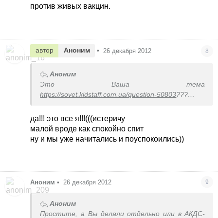
против живых вакцин.
автор
Аноним
•
26 декабря 2012
8
Аноним
Это Ваша тема
https://sovet.kidstaff.com.ua/question-50803
???
Здесь тоже у малыша болит животик и им
тоже капали капельки после полиомиелита...
да!!! это все я!!!(((истеричу
малой вроде как спокойно спит
ну и мы уже начитались и поуспокоились))
Аноним
•
26 декабря 2012
9
Аноним
Простите, а Вы делали отдельно или в АКДС-