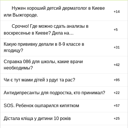
Нужен хороший детсий дерматолог в Киеве
+
14
или Выжгороде.
Срочно! Где можно сдать анализы в
+
5
воскресенье в Киеве? Дила на
подвысочцого?
Какую прививку делали в 8-9 классе в
+
31
ягодицу?
Справка 086 для школы, какие врачи
+
42
необходимы?
Чи є тут мами дітей з рдуг та рас?
+
95
Антидипресанты для подростка, кто принимал?
+
22
SOS. Ребенок ошпарился кипятком
+
57
Дістала кліща у дитини 10 років
+
25