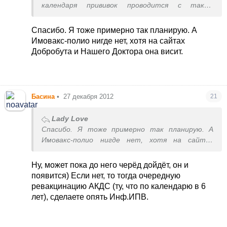
календаря прививок проводится с таким
расчётом, чтоб до 18 лет ребёнок получил 4
дозы полиовакцины.
Спасибо. Я тоже примерно так планирую. А
Я бы подождала после последней АКДС пару лет
Имовакс-полио нигде нет, хотя на сайтах
и приступила к ревакцинации, которая должна
Добробута и Нашего Доктора она висит.
быть в 6 лет. Там АКДС+полио и КПК.
Сделала бы Инф.ИПВ или Пентаксим без
полиокомпонента.
Потом следующая ревакцинация в 14 лет опять
Басина
•
27 декабря 2012
21
с АДС+полио (вот все 4 полио и будут до 18
лет).
Lady Love
Спасибо. Я тоже примерно так планирую. А
Если ждать не хотите до ревакцинации, то
Имовакс-полио нигде нет, хотя на сайтах
поищите моновакцину Имовакс-полио (Франция).
Добробута и Нашего Доктора она висит.
В последнее время я её не вижу нигде.
Ну, может пока до него черёд дойдёт, он и
появится) Если нет, то тогда очередную
ревакцинацию АКДС (ту, что по календарю в 6
лет), сделаете опять Инф.ИПВ.