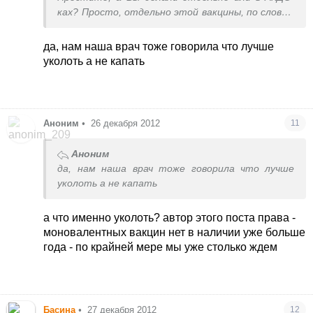
ках? Просто, отдельно этой вакцины, по словам
нашего врача, уже три года на Украине нет. Я
надеюсь, что появится т.к. капать не хочу - я
да, нам наша врач тоже говорила что лучше
против живых вакцин.
уколоть а не капать
Аноним
•
26 декабря 2012
11
Аноним
да, нам наша врач тоже говорила что лучше
уколоть а не капать
а что именно уколоть? автор этого поста права -
моновалентных вакцин нет в наличии уже больше
года - по крайней мере мы уже столько ждем
Басина
•
27 декабря 2012
12