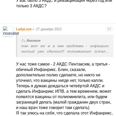
У вас было 3 АКДС и ревакцинация через год или
только 3 АКДС?
LadyLovе
•
27 декабря 2012
17
Аноним
так вот же ж в чем проблема - инфанрикс
чистый уже сделали!!! полиомиелит остался
ОДИН - уже АКДС-ка нам не нужна
я чето не продумала этот момент - инфанрикс
У нас тоже самое - 2 АКДС Пентаксим, а третья -
чистый был тогда в п-ке бесплатный, врач так
обичный Инфанрикс. Блин, сказали,
радостно нас отправила - мы и согласились -
дополнительно полио сделаете, но никто не
про полио подумала уже задним умом... теперь
уточнил, что вакцины нигде нет, только капли.
пока подвисли на неопределенный срок
Теперь я думаю дождаться четвёртой АКДС и
сделать Инфанрикс ИПВ, а тем временем, может
появятся вакцины от полиомиелита, или будем
заграницей делать (малой гражданин двух стран,
и наш врач тоже говорит там сделать)
Я так злюсь на себя, что сделала этот Инфанрикс,