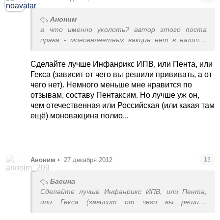
Аноним
а что именно уколоть? автор этого поста
права - моновалентных вакцин нет в наличии
уже больше года - по крайней мере мы уже
столько ждем
Сделайте лучше Инфанрикс ИПВ, или Пента, или
Гекса (зависит от чего вы решили прививать, а от
чего нет). Немного меньше мне нравится по
отзывам, составу Пентаксим. Но лучше уж он,
чем отечественная или Российская (или какая там
ещё) моновакцина полио...
Аноним
•
27 декабря 2012
13
Басина
Сделайте лучше Инфанрикс ИПВ, или Пента,
или Гекса (зависит от чего вы решили
прививать, а от чего нет). Немного меньше мне