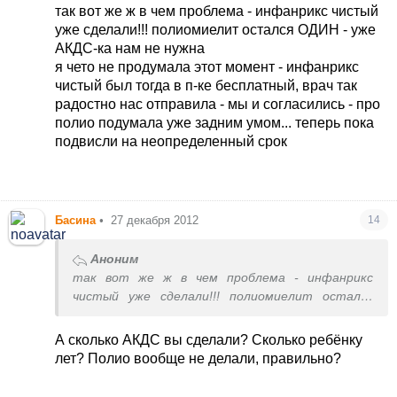
нравится по отзывам, составу Пентаксим. Но
так вот же ж в чем проблема - инфанрикс чистый
лучше уж он, чем отечественная или Российская
уже сделали!!! полиомиелит остался ОДИН - уже
(или какая там ещё) моновакцина полио...
АКДС-ка нам не нужна
я чето не продумала этот момент - инфанрикс
чистый был тогда в п-ке бесплатный, врач так
радостно нас отправила - мы и согласились - про
полио подумала уже задним умом... теперь пока
подвисли на неопределенный срок
Басина
•
27 декабря 2012
14
Аноним
так вот же ж в чем проблема - инфанрикс
чистый уже сделали!!! полиомиелит остался
ОДИН - уже АКДС-ка нам не нужна
я чето не продумала этот момент - инфанрикс
А сколько АКДС вы сделали? Сколько ребёнку
чистый был тогда в п-ке бесплатный, врач так
лет? Полио вообще не делали, правильно?
радостно нас отправила - мы и согласились -
про полио подумала уже задним умом... теперь