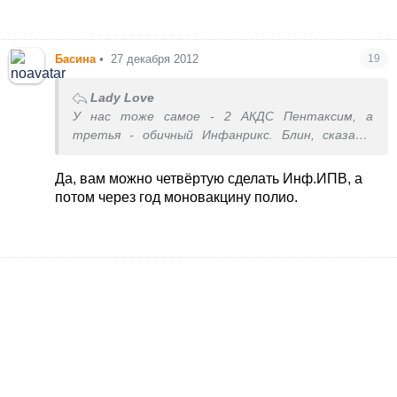
Басина
•
27 декабря 2012
19
Lady Love
У нас тоже самое - 2 АКДС Пентаксим, а
третья - обичный Инфанрикс. Блин, сказали,
дополнительно полио сделаете, но никто не
уточнил, что вакцины нигде нет, только капли.
Да, вам можно четвёртую сделать Инф.ИПВ, а
Теперь я думаю дождаться четвёртой АКДС и
потом через год моновакцину полио.
сделать Инфанрикс ИПВ, а тем временем,
может появятся вакцины от полиомиелита, или
будем заграницей делать (малой гражданин двух
стран, и наш врач тоже говорит там сделать)
Я так злюсь на себя, что сделала этот
Инфанрикс, когда наш врач была в отпуске