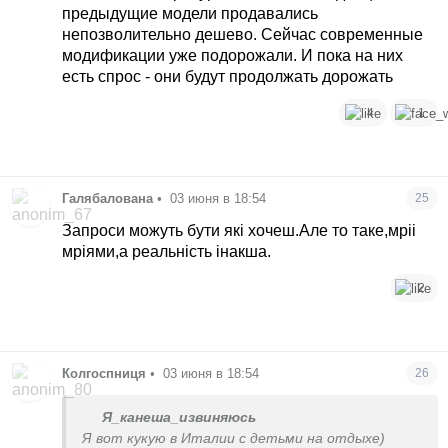
предыдущие модели продавались
непозволительно дешево. Сейчас современные
модификации уже подорожали. И пока на них
есть спрос - они будут продолжать дорожать
4
1
Галябалована
•
03 июня в 18:54
25
Запроси можуть бути які хочеш.Але то таке,мріі
мріями,а реальність інакша.
2
Колгоспниця
•
03 июня в 18:54
26
Я_канеша_извиняюсь
Я вот кукую в Италии с детьми на отдыхе)