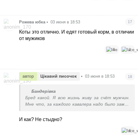
Рожева юбка
•
03 июня в 18:53
17
Коты это отлично. И едят готовый корм, в отличии
от мужиков
6
2
автор
Цікавий писочок
•
03 июня в 18:53
18
Бандерівка
Бред какой. Я всю жизнь живу за счёт мужчин.
Мне что, за каждого кавалера надо было замуж
выходить только потому, что он все
оплачивает?
И как? Не стыдно?
6