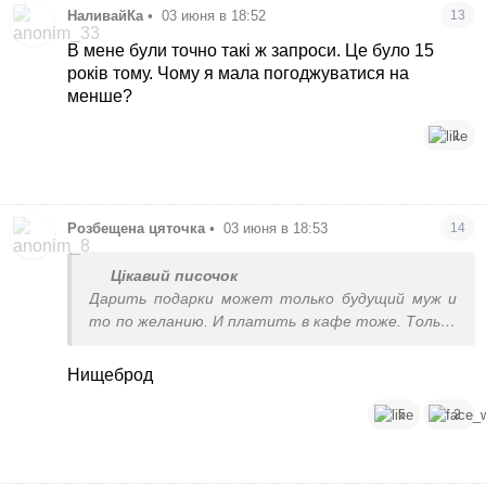
НаливайКа
•
03 июня в 18:52
13
В мене були точно такі ж запроси. Це було 15
років тому. Чому я мала погоджуватися на
менше?
1
Розбещена цяточка
•
03 июня в 18:53
14
Цікавий писочок
Дарить подарки может только будущий муж и
то по желанию. И платить в кафе тоже. Только
если уже долгие и сильные отношения, а не
дырка очередная
Нищеброд
5
2