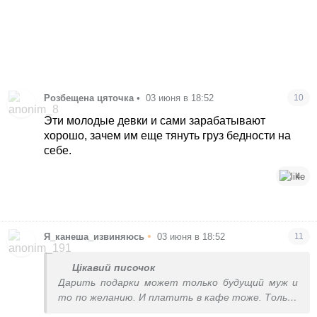
Розбещена цяточка
•
03 июня в 18:52
10
Эти молодые девки и сами зарабатывают
хорошо, зачем им еще тянуть груз бедности на
себе.
4
•
Я_канеша_извиняюсь
03 июня в 18:52
11
Цікавий писочок
Дарить подарки может только будущий муж и
то по желанию. И платить в кафе тоже. Только
если уже долгие и сильные отношения, а не