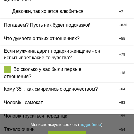
Девочки, так хочется влюбиться
+
7
Погадаем? Пусть ник будет подсказкой
+
820
Что думаете о таких отношениях?
+
55
Если мужчина дарит подарки женщине - он
+
79
испытывает какие-то чувства?
Во сколько у вас были первые
+
18
отношения?
Кому 35+, как смирились с одиночеством?
+
64
Чоловік і самокат
+
93
Чоловік труситься перед тцк
+
55
Мы используем cookies (
подробнее
).
Тяжело очень
+
54