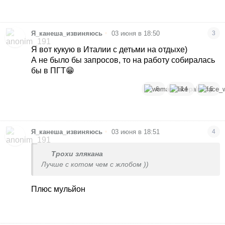
•
Я_канеша_извиняюсь
03 июня в 18:50
3
Я вот кукую в Италии с детьми на отдыхе)
А не было бы запросов, то на работу собиралась
бы в ПГТ😁
6
14
5
•
Я_канеша_извиняюсь
03 июня в 18:51
4
Трохи злякана
Лучше с котом чем с жлобом ))
Плюс мульйон