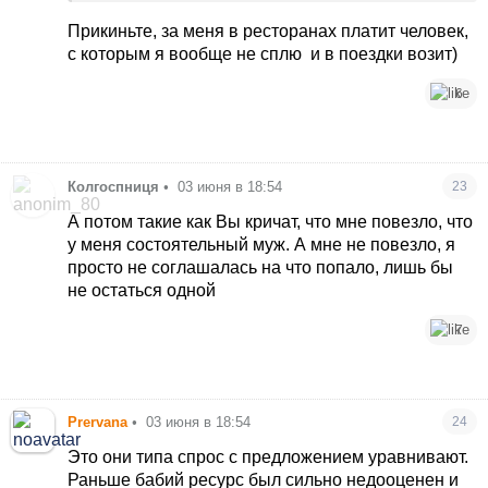
если уже долгие и сильные отношения, а не
дырка очередная
Прикиньте, за меня в ресторанах платит человек,
с которым я вообще не сплю
и в поездки возит)
6
Колгоспниця
•
03 июня в 18:54
23
А потом такие как Вы кричат, что мне повезло, что
у меня состоятельный муж. А мне не повезло, я
просто не соглашалась на что попало, лишь бы
не остаться одной
7
Prervana
•
03 июня в 18:54
24
Это они типа спрос с предложением уравнивают.
Раньше бабий ресурс был сильно недооценен и