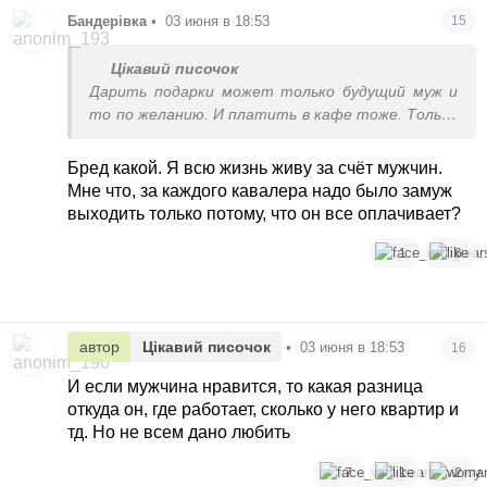
Бандерівка
•
03 июня в 18:53
15
Цікавий писочок
Дарить подарки может только будущий муж и
то по желанию. И платить в кафе тоже. Только
если уже долгие и сильные отношения, а не
дырка очередная
Бред какой. Я всю жизнь живу за счёт мужчин.
Мне что, за каждого кавалера надо было замуж
выходить только потому, что он все оплачивает?
1
6
автор
Цікавий писочок
•
03 июня в 18:53
16
И если мужчина нравится, то какая разница
откуда он, где работает, сколько у него квартир и
тд. Но не всем дано любить
7
1
2