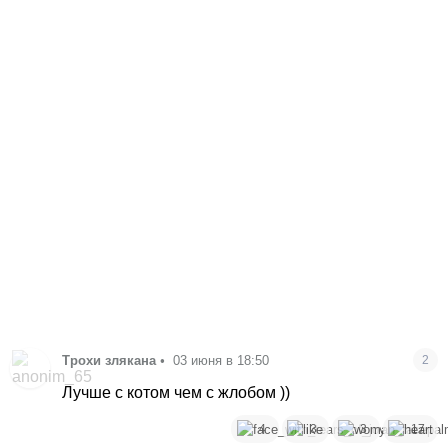
Трохи злякана
•
03 июня в 18:50
2
Лучше с котом чем с жлобом ))
4
3
3
17