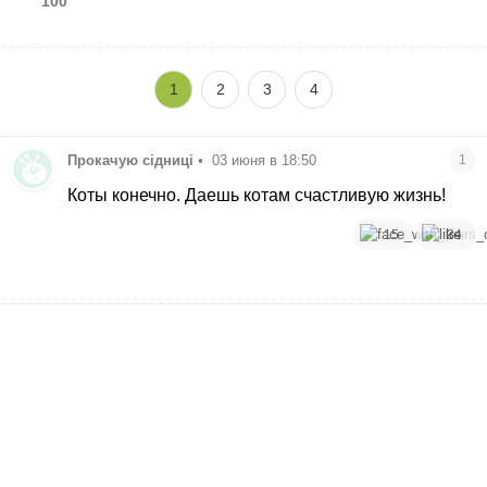
100
1
2
3
4
Прокачую сідниці
•
03 июня в 18:50
1
Коты конечно. Даешь котам счастливую жизнь!
15
34