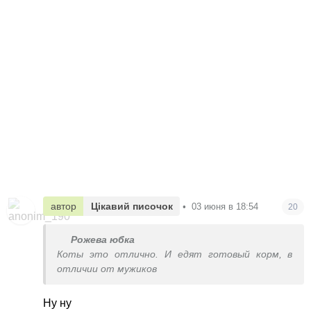
автор
Цікавий писочок
•
03 июня в 18:54
20
Рожева юбка
Коты это отлично. И едят готовый корм, в
отличии от мужиков
Ну ну