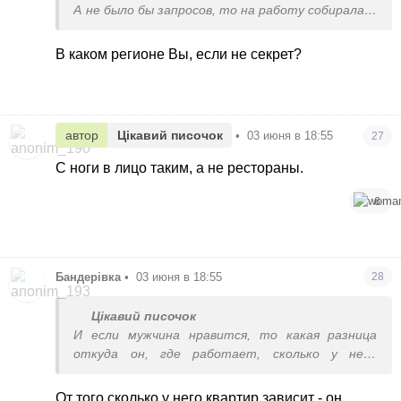
А не было бы запросов, то на работу собиралась
бы в ПГТ😁
В каком регионе Вы, если не секрет?
автор
Цікавий писочок
•
03 июня в 18:55
27
С ноги в лицо таким, а не рестораны.
6
Бандерівка
•
03 июня в 18:55
28
Цікавий писочок
И если мужчина нравится, то какая разница
откуда он, где работает, сколько у него
квартир и тд. Но не всем дано любить
От того сколько у него квартир зависит - он