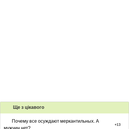
Ще з цiкавого
Почему все осуждают меркантильных. А
+
13
мужчин нет?