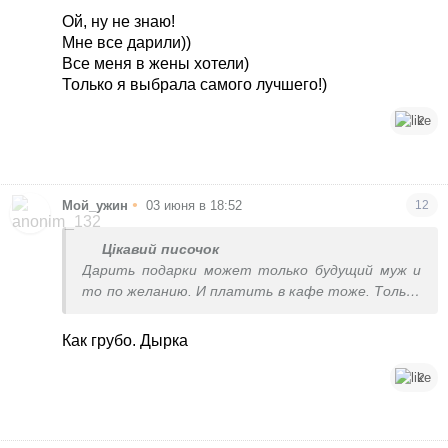
дырка очередная
Ой, ну не знаю!
Мне все дарили))
Все меня в жены хотели)
Только я выбрала самого лучшего!)
2
•
Мой_ужин
03 июня в 18:52
12
Цікавий писочок
Дарить подарки может только будущий муж и
то по желанию. И платить в кафе тоже. Только
если уже долгие и сильные отношения, а не
дырка очередная
Как грубо. Дырка
2