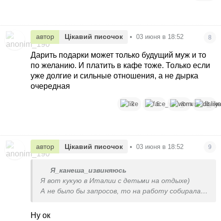
автор
Цікавий писочок
•
03 июня в 18:52
8
Дарить подарки может только будущий муж и то
по желанию. И платить в кафе тоже. Только если
уже долгие и сильные отношения, а не дырка
очередная
2
5
8
1
автор
Цікавий писочок
•
03 июня в 18:52
9
Я_канеша_извиняюсь
Я вот кукую в Италии с детьми на отдыхе)
А не было бы запросов, то на работу собиралась
бы в ПГТ😁
Ну ок