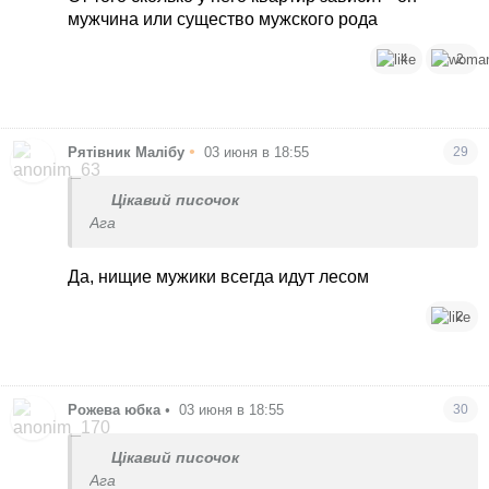
мужчина или существо мужского рода
4
2
•
Рятівник Малібу
03 июня в 18:55
29
Цікавий писочок
Ага
Да, нищие мужики всегда идут лесом
2
Рожева юбка
•
03 июня в 18:55
30
Цікавий писочок
Ага