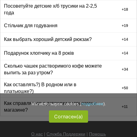
Посоветуйте детские х/б трусики на 2-2,5
+
18
года
Стільчик для годування
+
19
Как выбрать хороший детский рюкзак?
+
14
Подарунок хлопчику на 8 років
+
14
Сколько чашек растворимого кофе можете
+
34
выпить за раз утром?
Как оставлять?) В родном или в
+
50
платьюшке?)
Как справляться с детскими капризами в
Мы используем cookies (
подробнее
).
+
11
магазине?
Согласен(а)
О нас
|
Служба Поддержки
|
Помощь