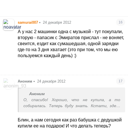
samurai007
•
24 декабря 2012
16
А у нас 2 машинки одна с музыкой - тут покупали,
вторую - папасик с Эмиратов прислал - не воняет,
свеится, ездит как сумашедшая, одной зарядки
где-то на 3 дня хватает (это при том, что мы ею
пользуемся каждый день) :)
Аноним
•
24 декабря 2012
17
Аноним
О, спасибо! Хорошо, что не купила, а то
собиралась. Теперь буду знать. Кстати, здесь
еще часто советуют конструктор - аналог
лего, брик. Я его раз купила в магазине (деть
Блин, а нам сегодня как раз бабушка с дедушкой
уговорил) - тоже вонял жутко и я его выбросила.
купили ее на подарок! И что делать теперь?