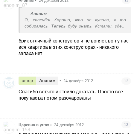
Аноним
•
24 декабря 2012
11
Аноним
О, спасибо! Хорошо, что не купила, а то
собиралась. Теперь буду знать. Кстати, здесь
еще часто советуют конструктор - аналог
лего, брик. Я его раз купила в магазине (деть
брик отличный конструктор и не воняет, вон у нас
уговорил) - тоже вонял жутко и я его выбросила.
вся квартира в этих конструкторах - никакого
Хотя может они и разные бывают, не знаю, но
запаха нет
сомниваюсь как-то...
автор
Аноним
•
24 декабря 2012
12
Спасибо вот,что и стоило доказать! Просто все
покупают,а потом разочарованы
Царевна в уггах
•
24 декабря 2012
13