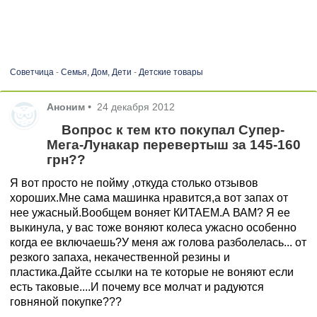
Советчица
-
Семья, Дом, Дети
-
Детские товары
Аноним
•
24 декабря 2012
Вопрос к тем кто покупал Супер-
Мега-Лунакар перевертыш за 145-160
грн??
Я вот просто не пойму ,откуда столько отзывов
хороших.Мне сама машинка нравится,а вот запах от
нее ужасный.Вообщем воняет КИТАЕМ.А ВАМ? Я ее
выкинула, у вас тоже воняют колеса ужасно особенно
когда ее включаешь?У меня аж голова разболелась... от
резкого запаха, некачественной резины и
пластика.Дайте ссылки на те которые не воняют если
есть таковые....И почему все молчат и радуются
говняной покупке???