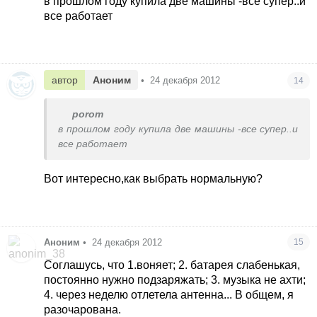
в прошлом году купила две машины -все супер..и
все работает
автор
Аноним
•
24 декабря 2012
14
porom
в прошлом году купила две машины -все супер..и
все работает
Вот интересно,как выбрать нормальную?
Аноним
•
24 декабря 2012
15
Соглашусь, что 1.воняет; 2. батарея слабенькая,
постоянно нужно подзаряжать; 3. музыка не ахти;
4. через неделю отлетела антенна... В общем, я
разочарована.