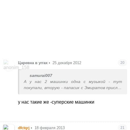
Царевна в уггах
•
25 декабря 2012
20
samurai007
А у нас 2 машинки одна с музыкой - тут
покупали, вторую - папасик с Эмиратов прислал
- не воняет, свеится, ездит как сумашедшая,
одной зарядки где-то на 3 дня хватает (это при
у нас такие же -суперские машинки
том, что мы ею пользуемся каждый день) :)
dfctqrj
•
18 февраля 2013
21