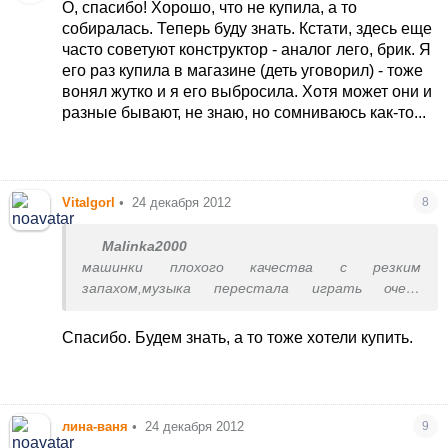
О, спасибо! Хорошо, что не купила, а то
собиралась. Теперь буду знать. Кстати, здесь еще
часто советуют конструктор - аналог лего, брик. Я
его раз купила в магазине (деть уговорил) - тоже
вонял жутко и я его выбросила. Хотя может они и
разные бывают, не знаю, но сомниваюсь как-то...
Vitalgorl
•
24 декабря 2012
8
Malinka2000
машинки плохого качества с резким
запахом,музыка перестала играть очень
быстро,разряжается быстро,вобщем-ничего
хорошего!!!
Спасибо. Будем знать, а то тоже хотели купить.
лина-ваня
•
24 декабря 2012
9