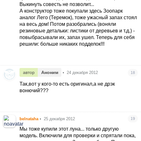
Хотя может они и разные бывают, не знаю, но
Выкинуть совесть не позволит...
сомниваюсь как-то...
А конструктор тоже покупали здесь Зоопарк
аналог Лего (Теремок), тоже ужасный запах стоял
на весь дом! Потом разобрались (воняли
резиновые детальки: листики от деревьев и т.д.) -
повыбрасывали их, запах ушел. Теперь для себя
решили: больше никаких подделок!!!
автор
Аноним
•
24 декабря 2012
18
Так,вот у кого-то есть оригинал,а не дрэк
вонючий???
belnataha
•
25 декабря 2012
19
Мы тоже купили этот луна... только другую
модель. Включили для проверки и спрятали пока,