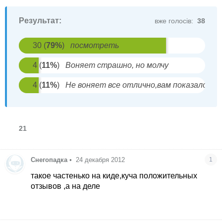
Результат:
вже голосів:
38
30
(
79
%
)
посмотреть
4
(
11
%
)
Воняет страшно, но молчу
4
(
11
%
)
Не воняет все отлично,вам показалось
21
Снегопадка
•
24 декабря 2012
1
такое частенько на киде,куча положительных
отзывов ,а на деле