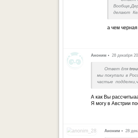
Вообще,Де
делают Ке
через поср
с Украиной
а чем черная
Аноним
•
28 декабря 2
Ответ для
tro
мы покупали в Рос
частые подделки,
стоит 40евро.
А как Вы рассчитыа
Я могу в Австрии по
Аноним
•
28 дек