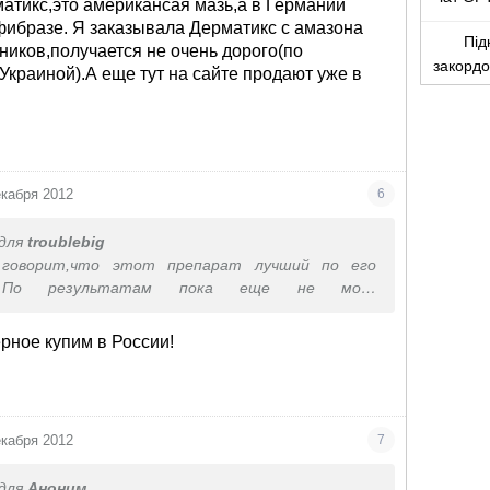
атикс,это американсая мазь,а в Германии
фибразе. Я заказывала Дерматикс с амазона
Під
ников,получается не очень дорого(по
закорд
Украиной).А еще тут на сайте продают уже в
екабря 2012
6
для
troublebig
говорит,что этот препарат лучший по его
 По результатам пока еще не могу
льзуемся только месяц.Месяц назад покупали в
 проблем,а на Украине его нет.
рное купим в России!
екабря 2012
7
для
Аноним