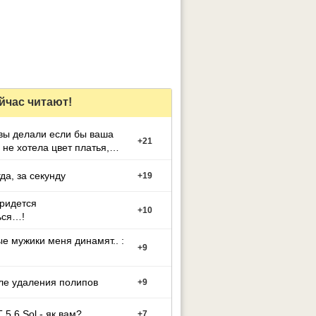
йчас читают!
вы делали если бы ваша
+
21
 не хотела цвет платья,
й вы выбрали
гда, за секунду
+
19
придется
+
10
ься…!
е мужики меня динамят.. :
+
9
ле удаления полипов
+
9
 5.6 Sol - як вам?
+
7