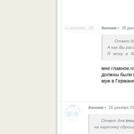
Аноним
•
28 дек
Ответ д
А как Вы ра
Я могу в А
продается))
мне главное,ч
должны были п
муж в Германи
Аноним
•
28 декабря 2
Ответ для
tro
на карточку сброш