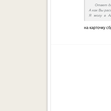
Ответ д
А как Вы ра
Я могу в А
продается))
на карточку с