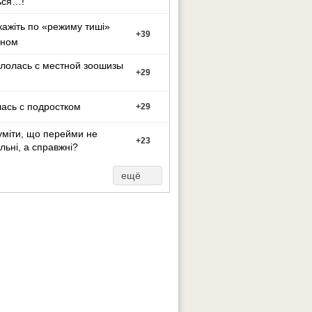
ься…!
кажіть по «режиму тиші»
+
39
оном
лолась с местной зоошизы
+
29
ась с подростком
+
29
уміти, що перейми не
+
23
льні, а справжні?
ещё