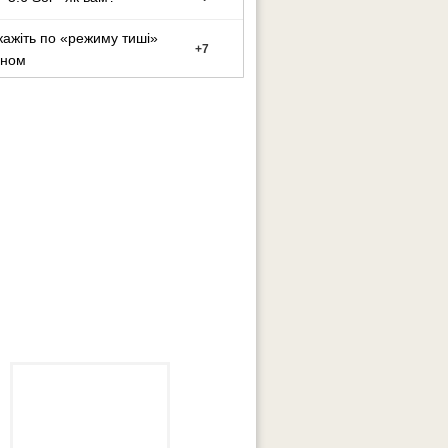
кажіть по «режиму тиші»
+
7
оном