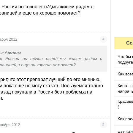
в России он точно есть?,мы живем рядом с
раницей,и еще он хорошо помогает?
абря 2012
4
Се
ля
Аноним
Что бы 
А в России он точно есть?,мы живем рядом с
подруга
границей,и еще он хорошо помогает?
которы
Как все
рит,что этот препарат лучший по его мнению.
Киев.. 
м пока еще не могу сказать.Пользуемся только
напряч
азад покупали в России без проблем,а на
т.
Красивы
(
Кок пос
екабря 2012
5
Чат GPT