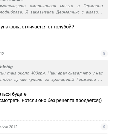
рматикс,это американсая мазь,а в Германии
лофибразе. Я заказывала Дерматикс с амазона
едников,получается не очень дорого(по сравнению
).А еще тут на сайте продают уже в наличии.
 упаковка отличается от голубой?
012
8
ublebig
сии там около 400грн. Наш врач сказал,что у нас
чтобы лучше купили за границей.В Германии он
аться будете
смотреть, нотсли оно без рецепта продается))
абря 2012
9