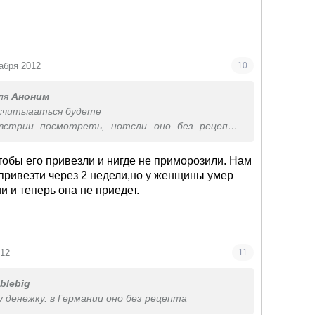
абря 2012
10
ля
Аноним
ссчитыааться будете
встрии посмотреть, нотсли оно без рецепта
тобы его привезли и нигде не приморозили. Нам
ривезти через 2 недели,но у женщины умер
и и теперь она не приедет.
012
11
ublebig
у денежку. в Германии оно без рецепта