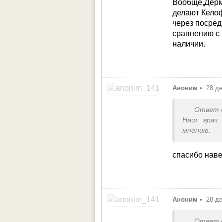
Вообще,Дерм
делают Кело
через посред
сравнению с 
наличии.
Аноним
•
28 д
Ответ 
Наш врач 
мнению.
сказать.По
России без
спасибо наве
Аноним
•
28 д
Ответ 