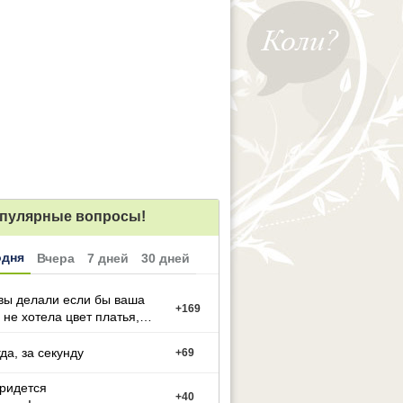
пулярные вопросы!
одня
Вчера
7 дней
30 дней
вы делали если бы ваша
+
169
 не хотела цвет платья,
й вы выбрали
гда, за секунду
+
69
придется
+
40