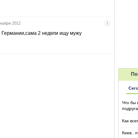
екабря 2012
1
в Германии,сама 2 недели ищу мужу
По
Сег
Что бы 
подруга
которы
Как все
Киев.. 