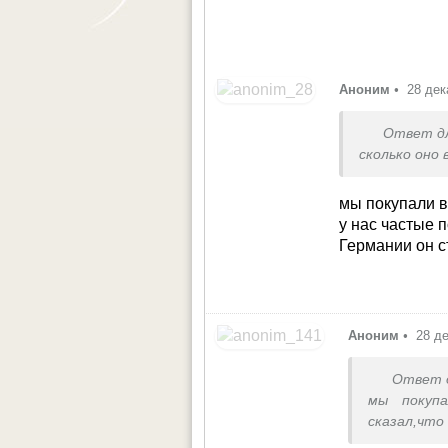
Аноним
•
28 дек
Ответ д
сколько оно 
мы покупали в
у нас частые 
Германии он с
Аноним
•
28 д
Ответ 
мы покуп
сказал,что
границей.В