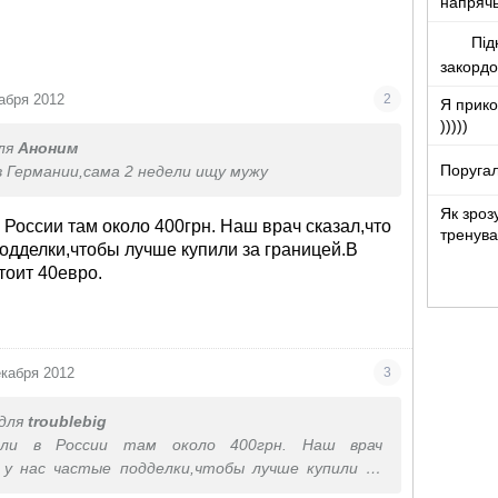
напряч
Під
закорд
абря 2012
2
Я прико
)))))
ля
Аноним
Поругал
в Германии,сама 2 недели ищу мужу
Як зроз
 России там около 400грн. Наш врач сказал,что
тренува
подделки,чтобы лучше купили за границей.В
тоит 40евро.
екабря 2012
3
для
troublebig
али в России там около 400грн. Наш врач
 у нас частые подделки,чтобы лучше купили за
 Германии он стоит 40евро.