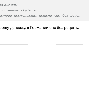
ля
Аноним
ссчитыааться будете
встрии посмотреть, нотсли оно без рецепта
брошу денежку. в Германии оно без рецепта