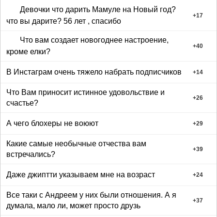
Девочки что дарить Мамуле на Новый год?
+
17
что вы дарите? 56 лет , спасибо
Что вам создает новогоднее настроение,
+
40
кроме елки?
В Инстаграм очень тяжело набрать подписчиков
+
14
Что Вам приносит истинное удовольствие и
+
26
счастье?
А чего блохеры не воюют
+
29
Какие самые необычные отчества вам
+
39
встречались?
Даже джиптти указываем мне на возраст
+
24
Все таки с Андреем у них были отношения. А я
+
37
думала, мало ли, может просто друзь