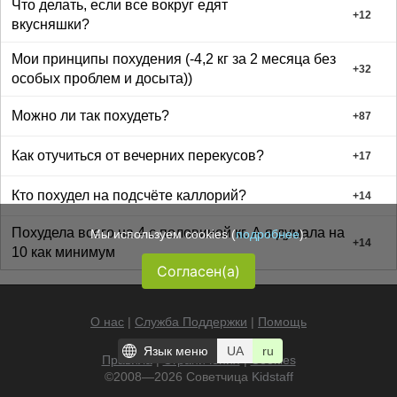
Что делать, если все вокруг едят
+
12
вкусняшки?
Мои принципы похудения (-4,2 кг за 2 месяца без
+
32
особых проблем и досыта))
Можно ли так похудеть?
+
87
Как отучиться от вечерних перекусов?
+
17
Кто похудел на подсчёте каллорий?
+
14
Похудела всего на 4 с половиной кг. А я думала на
Мы используем cookies (
подробнее
).
+
14
10 как минимум
Согласен(а)
О нас
|
Служба Поддержки
|
Помощь
Язык меню
UA
ru
Правила
|
Ограничения
|
Cookies
©2008—2026 Советчица
Kidstaff