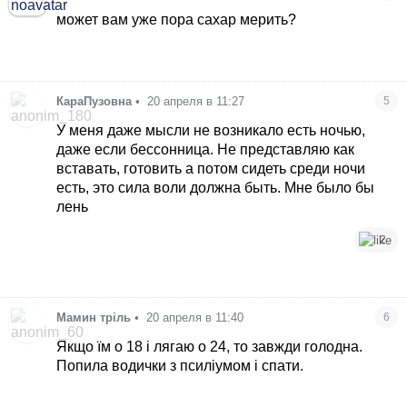
может вам уже пора сахар мерить?
КараПузовна
•
20 апреля в 11:27
5
У меня даже мысли не возникало есть ночью,
даже если бессонница. Не представляю как
вставать, готовить а потом сидеть среди ночи
есть, это сила воли должна быть. Мне было бы
лень
2
Мамин тріль
•
20 апреля в 11:40
6
Якщо їм о 18 і лягаю о 24, то завжди голодна.
Попила водички з псиліумом і спати.