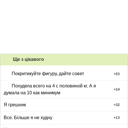
Ще з цiкавого
Покритикуйте фигуру, дайте совет
+
53
Похудела всего на 4 с половиной кг. А я
+
14
думала на 10 как минимум
Я грешник
+
32
Все. Більше я не худну
+
13