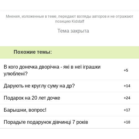
Мнения, изложенные в теме, передают взгляды авторов и не отражают
позицию Kidstaff
Тема закрыта
Похожие темы:
В кого донечка дворічна - які в неї іграшки
+
5
улюблені?
Дарують не круглу суму на др?
+
14
Подарок на 20 лет дочке
+
24
Барышни, вопрос!
+
17
Порадьте подарунок дівчинці 7 років
+
10