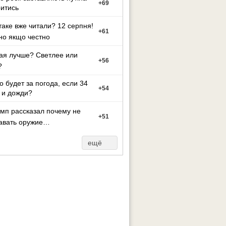
+
69
итись
таке вже читали? 12 серпня!
+
61
но якщо честно
ая лучше? Светлее или
+
56
?
то будет за погода, если 34
+
54
 и дожди?
мп рассказал почему не
+
51
авать оружие
.
ещё