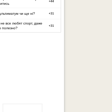
+
44
итись
ультиматум чи ще ні?
+
31
не все любят спорт, даже
+
31
о полезно?