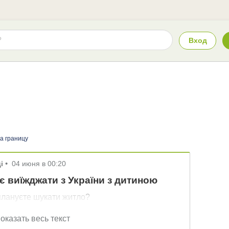
Вход
а границу
і
•
04 июня в 00:20
є виїжджати з України з дитиною
 плануєте шукати житло?
оказать весь текст