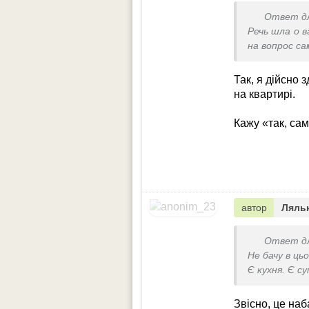
Ответ д
Речь шла о 
на вопрос с
Так, я дійсно 
на квартирі.
Кажу «так, сам
автор
Ляльк
Ответ д
Не бачу в ць
Є кухня. Є с
Звісно, це на