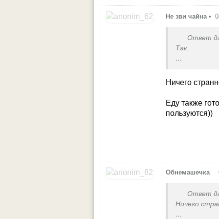
Не зви чайна
•
0
Ответ д
Так.
Дивне питан
Ничего странн
Не розумію.
Еду также гот
А хто мені 
пользуются))
•
Обнемашечка
Ответ д
Ничего стра