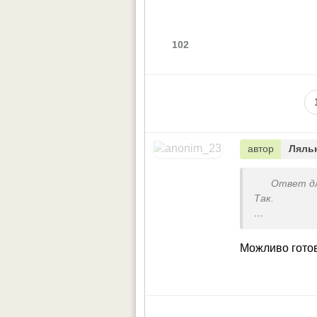
102
автор
Ляльк
Ответ д
Так.
Дивне питан
Можливо готов
Не розумію.
А хто мені 