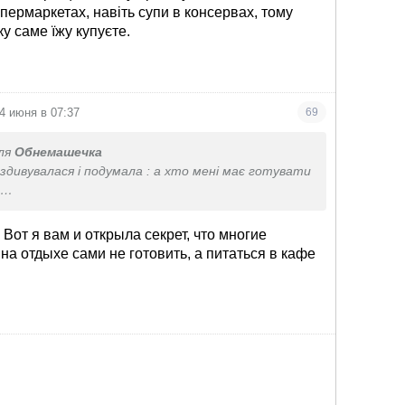
супермаркетах, навіть супи в консервах, тому
ку саме їжу купуєте.
4 июня в 07:37
69
ля
Обнемашечка
о здивувалася і подумала : а хто мені має готувати
.
сама готую. А хто ж мені готуватиме?»
 Вот я вам и открыла секрет, что многие
на отдыхе сами не готовить, а питаться в кафе