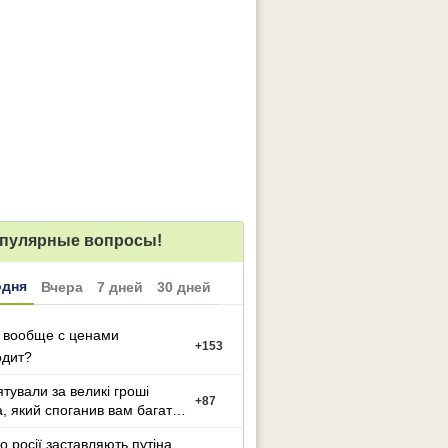
пулярные вопросы!
одня
Вчера
7 дней
30 дней
 вообще с ценами
+
153
одит?
ятували за великі гроші
+
87
а, який споганив вам багато
иття?
о росії заставляють путіна