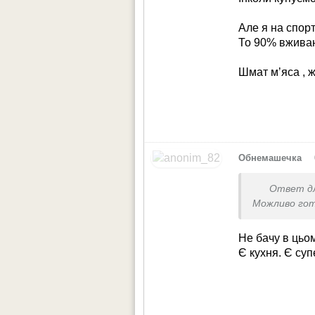
Але я на спорт
То 90% вживан
Шмат мʼяса , ж
•
Обнемашечка
Ответ д
Можливо гот
Не бачу в цьо
Є кухня. Є суп