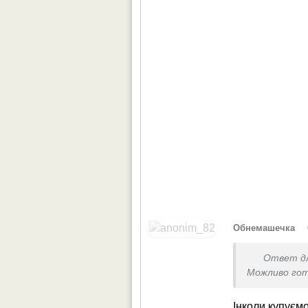
•
Обнемашечка
Ответ д
Можливо гот
Інколи купуємо