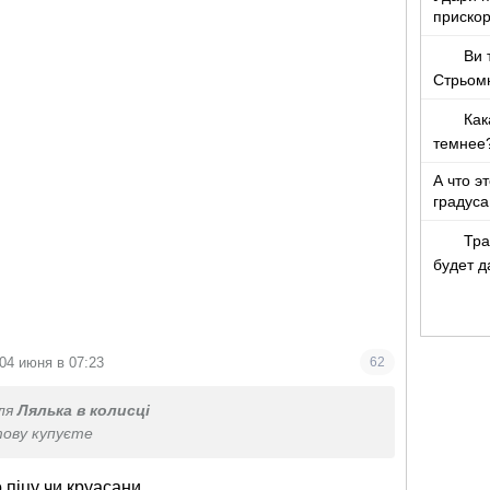
прискор
Ви 
Стрьом
Как
темнее
А что э
градуса
Тра
будет д
Украине
04 июня в 07:23
62
ля
Лялька в колисці
ову купуєте
 піцу чи круасани.