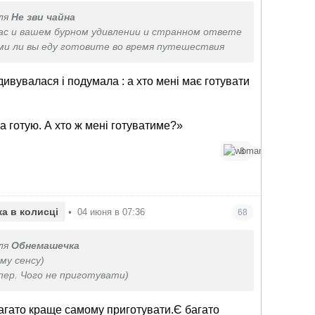
ля
Не зви чайна
вас и вашем бурном удивлении и странном ответе
ами ли вы еду готовите во время путешествия
здивувалася і подумала : а хто мені має готувати
а готую. А хто ж мені готуватиме?»
3
а в колисці
•
04 июня в 07:36
68
ля
Обнемашечка
ому сенсу)
упер. Чого не приготувати)
багато краще самому приготувати.Є багато