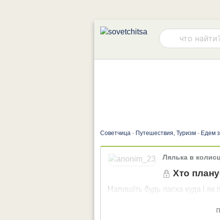
Советчица
-
Путешествия, Туризм
-
Едем з
Лялька в колисц
Хто плану
Напишіть будь ласка куда і як
п