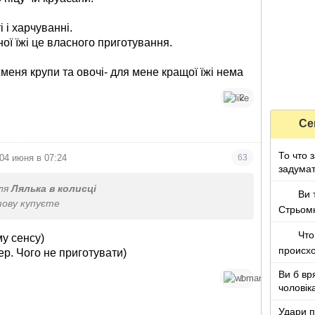
і і харчуванні.
ої їжі це власного приготування.
меня крупи та овочі- для мене кращої їжі нема
2
Се
То что 
04 июня в 07:24
63
задумат
ля
Лялька в колисці
Ви 
ову купуєте
Стрьом
Что
му сенсу)
происх
ер. Чого не приготувати)
Ви б вр
1
чоловік
років ж
Удари п