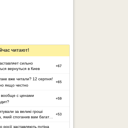
йчас читают!
заставляет сильно
+
67
ься вернуться в Киев
таке вже читали? 12 серпня!
+
65
но якщо честно
 вообще с ценами
+
59
одит?
ятували за великі гроші
+
53
а, який споганив вам багато
иття?
о росії заставляють путіна