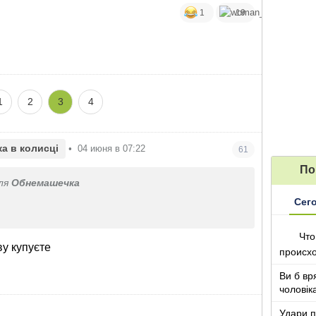
1
19
1
2
3
4
а в колисці
•
04 июня в 07:22
61
По
ля
Обнемашечка
Сег
ня.
Что
у купуєте
происх
Ви б вр
має готувати? Кухарка?)
чоловік
років ж
Удари п