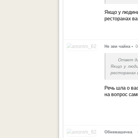
Еду также
успешно пол
Якщо у людини
ресторанах ва
Не зви чайна
•
0
Ответ д
Якщо у люди
ресторанах 
Речь шла о ва
на вопрос сам
•
Обнемашечка