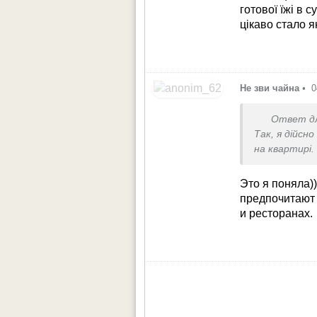
готової їжі в 
цікаво стало я
Не зви чайна
•
0
Ответ д
Так, я дійсн
на квартирі
Кажу «так, 
Это я поняла))
предпочитают 
и ресторанах.