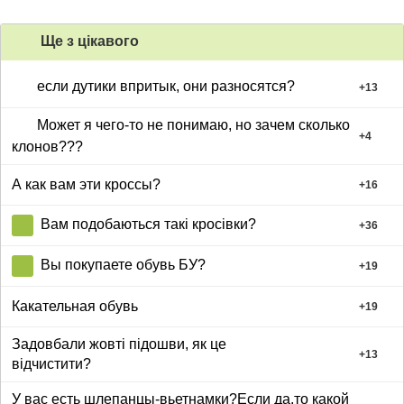
Ще з цiкавого
если дутики впритык, они разносятся?
+
13
Может я чего-то не понимаю, но зачем сколько
+
4
клонов???
А как вам эти кроссы?
+
16
Вам подобаються такі кросівки?
+
36
Вы покупаете обувь БУ?
+
19
Какательная обувь
+
19
Задовбали жовті підошви, як це
+
13
відчистити?
У вас есть шлепанцы-вьетнамки?Если да,то какой