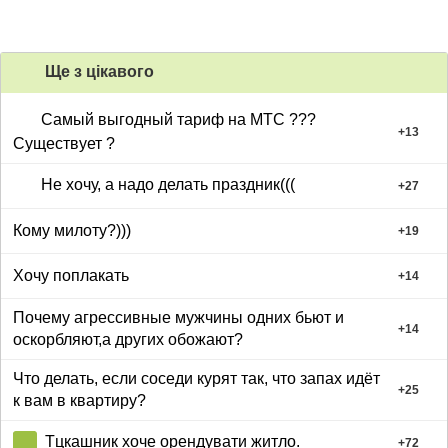
Ще з цiкавого
Самый выгодный тариф на МТС ???
+
13
Существует ?
Не хочу, а надо делать праздник(((
+
27
Кому милоту?)))
+
19
Хочу поплакать
+
14
Почему агрессивные мужчины одних бьют и
+
14
оскорбляют,а других обожают?
Что делать, если соседи курят так, что запах идёт
+
25
к вам в квартиру?
Тцкашник хоче орендувати житло.
+
72