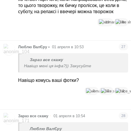
то цього творожку, як бичку пролісок, це коли в
суботу, на релаксі і ввечері можна творожок
10
8
Люблю ВалЄру
•
01 апреля в 10:53
27
Зараз все скажу
Навіщо мені ця інфа?)) Закусуйте
Навіщо комусь ваші фотки?
3
2
2
•
Зараз все скажу
01 апреля в 10:54
28
Люблю ВалЄру