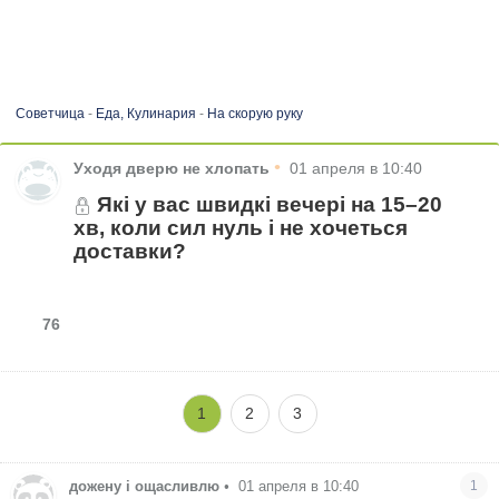
Советчица
-
Еда, Кулинария
-
На скорую руку
•
Уходя дверю не хлопать
01 апреля в 10:40
Які у вас швидкі вечері на 15–20
хв, коли сил нуль і не хочеться
доставки?
76
1
2
3
дожену і ощасливлю
•
01 апреля в 10:40
1