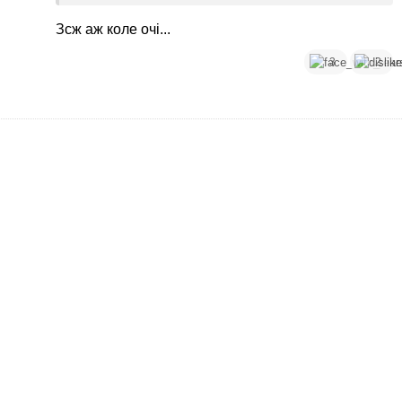
Зсж аж коле очі...
3
2