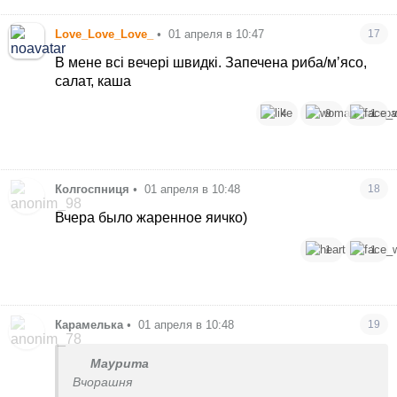
Love_Love_Love_
•
01 апреля в 10:47
17
В мене всі вечері швидкі. Запечена риба/мʼясо,
салат, каша
4
9
1
Колгоспниця
•
01 апреля в 10:48
18
Вчера было жаренное яичко)
1
1
Карамелька
•
01 апреля в 10:48
19
Маурита
Вчорашня