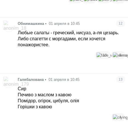
Обнимашкина
•
01 апреля в 10:45
12
Любые салаты - греческий, нисуаз, а-ля цезарь.
Либо спагетти с моргадами, если хочется
понажористее.
10
5
Галябалована
•
01 апреля в 10:45
13
Сир
Печиво з маслом з кавою
Помідор, огірок, цибуля, олія
Горішки з кавою
1