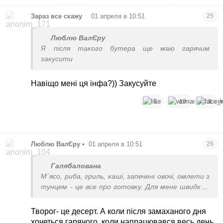
•
Зараз все скажу
01 апреля в 10:51
25
Люблю ВалЄру
Я після такого бутера ще маю гарячим
закусити
Навіщо мені ця інфа?)) Закусуйте
1
10
3
Люблю ВалЄру
•
01 апреля в 10:51
26
Галябалована
М´ясо, риба, гриль, каші, запечені овочі, омлети з
тунцем - це все про готовку. Для мене швидко -
це дістав з холодильника творог наприклад і їси.
Творог- це десерт. А коли після замаханого дня
хочеться гарячого, коли напрацювався весь день,