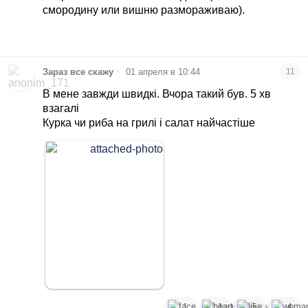
смородину или вишню размораживаю).
•
Зараз все скажу
01 апреля в 10:44
11
В мене завжди швидкі. Вчора такий був. 5 хв
взагалі
Курка чи риба на грилі і салат найчастіше
1
1
5
4