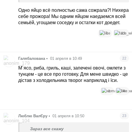
Одно яйцо всё полностью сама сожрала?! Нихера
себе прожора! Мы одним яйцом наедаемся всей
семьёй, угощаем соседку и остатки кот доедет.
1
23
Галябалована
•
01 апреля в 10:49
22
М´ясо, риба, гриль, каші, запечені овочі, омлети з
тунцем - це все про готовку. Для мене швидко - це
дістав з холодильника творог наприклад і їси.
1
4
Люблю ВалЄру
•
01 апреля в 10:50
23
Зараз все скажу