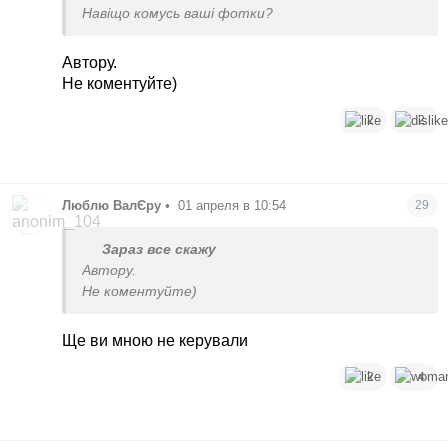
Навіщо комусь ваші фотки?
Автору.
Не коментуйте)
2
2
Люблю ВалЄру
•
01 апреля в 10:54
29
Зараз все скажу
Автору.
Не коментуйте)
Ще ви мною не керували
2
4