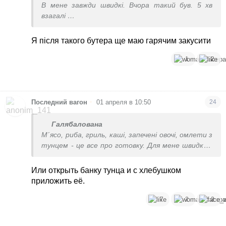
В мене завжди швидкі. Вчора такий був. 5 хв
взагалі
Курка чи риба на грилі і салат найчастіше
Я після такого бутера ще маю гарячим закусити
1
2
•
Последний вагон
01 апреля в 10:50
24
Галябалована
М´ясо, риба, гриль, каші, запечені овочі, омлети з
тунцем - це все про готовку. Для мене швидко -
це дістав з холодильника творог наприклад і їси.
Или открыть банку тунца и с хлебушком
приложить её.
7
2
3