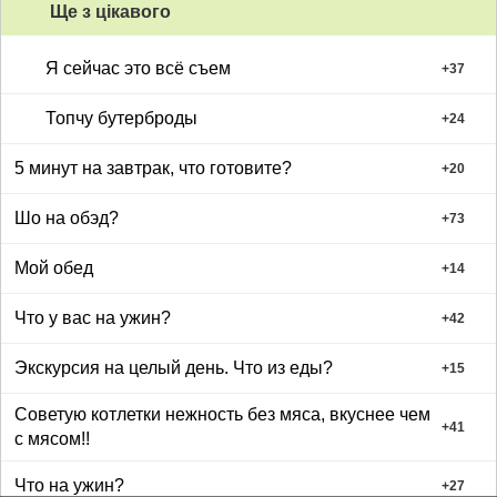
Ще з цiкавого
Я сейчас это всё съем
+
37
Топчу бутерброды
+
24
5 минут на завтрак, что готовите?
+
20
Шо на обэд?
+
73
Мой обед
+
14
Что у вас на ужин?
+
42
Экскурсия на целый день. Что из еды?
+
15
Советую котлетки нежность без мяса, вкуснее чем
+
41
с мясом!!
Что на ужин?
+
27