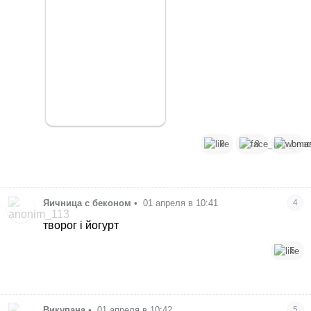
9
8
1
Яичница с беконом
•
01 апреля в 10:41
4
творог і йогурт
5
Викупана
•
01 апреля в 10:42
5