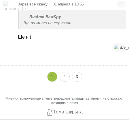
•
Зараз все скажу
01 апреля в 10:55
30
Люблю ВалЄру
Ще ви мною не керували
Ще ні)
1
1
2
3
Мнения, изложенные в теме, передают взгляды авторов и не отражают
позицию Kidstaff
Тема закрыта