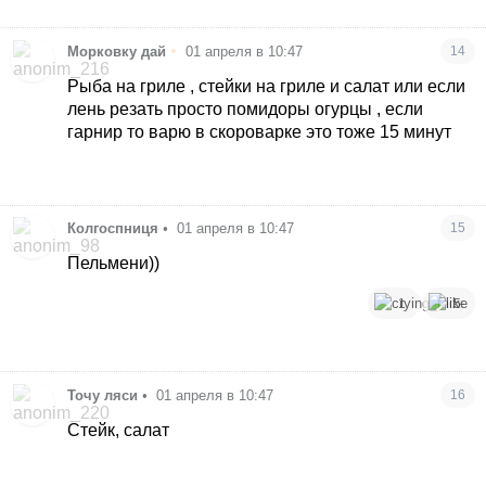
•
Морковку дай
01 апреля в 10:47
14
Рыба на гриле , стейки на гриле и салат или если
лень резать просто помидоры огурцы , если
гарнир то варю в скороварке это тоже 15 минут
Колгоспниця
•
01 апреля в 10:47
15
Пельмени))
1
5
Точу ляси
•
01 апреля в 10:47
16
Стейк, салат