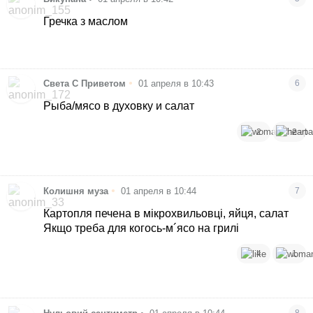
Гречка з маслом
•
Света С Приветом
01 апреля в 10:43
6
Рыба/мясо в духовку и салат
2
2
•
Колишня муза
01 апреля в 10:44
7
Картопля печена в мікрохвильовці, яйця, салат
Якщо треба для когось-м´ясо на грилі
4
1
8