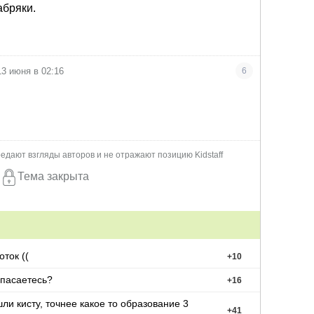
абряки.
13 июня в 02:16
6
едают взгляды авторов и не отражают позицию Kidstaff
Тема закрыта
ток ((
+
10
чем спасаетесь?
+
16
ли кисту, точнее какое то образование 3
+
41