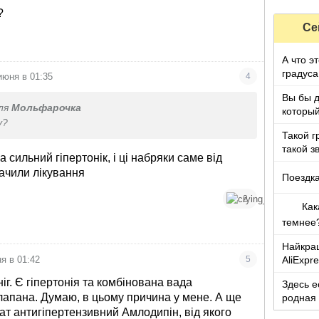
?
Се
А что э
градуса
июня в 01:35
4
Вы бы 
ля
Мольфарочка
который
у?
Такой г
такой з
сильний гіпертонік, і ці набряки саме від
слышу...
ачили лікування
Поездка
2
Как
темнее
Найкращ
AliExpr
я в 01:42
5
іг. Є гіпертонія та комбінована вада
Здесь е
лапана. Думаю, в цьому причина у мене. А ще
родная 
мамы?
ат антигіпертензивний Амлодипін, від якого