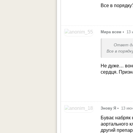
Все в порядку
Мира всем
•
13 
Ответ д
Все в порядк
Не дуже… вона 
сердця. Призн
Знову Я
•
13 июн
Буває набряк н
аортального к
другий препар