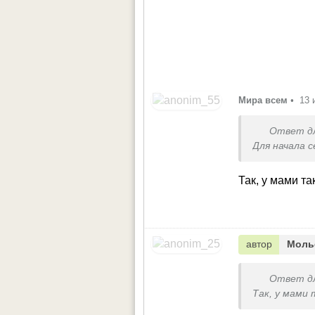
Мира всем
•
13 
Ответ д
Для начала 
Так, у мами та
автор
Моль
Ответ д
Так, у мами 