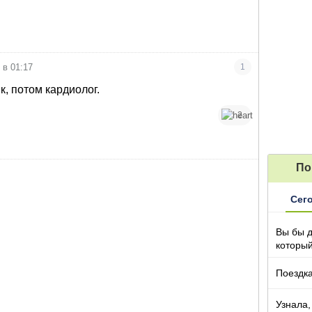
 в 01:17
1
, потом кардиолог.
2
По
Сег
Вы бы 
который
Поездка
Узнала,