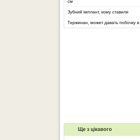
см
Зубний імплант, кому ставили
Тержинан, может давать побочку в
Ще з цiкавого