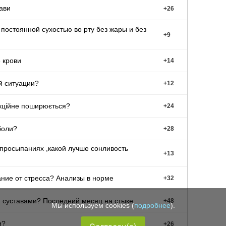
ави
+
26
 постоянной сухостью во рту без жары и без
+
9
 крови
+
14
й ситуации?
+
12
акційне поширюється?
+
24
боли?
+
28
просыпаниях ,какой лучше сонливость
+
13
ние от стресса? Анализы в норме
+
32
, суставами? Последний месяц на стыке
+
48
Мы используем cookies (
подробнее
).
и?
+
26