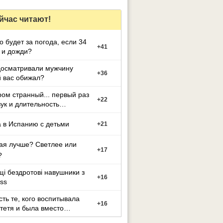
йчас читают!
то будет за погода, если 34
+
41
 и дожди?
досматривали мужчину
+
36
 вас обижал?
ром странный... первый раз
+
22
вук и длительность
.
 в Испанию с детьми
+
21
ая лучше? Светлее или
+
17
?
і бездротові навушники з
+
16
ess
сть те, кого воспитывала
+
16
тетя и была вместо