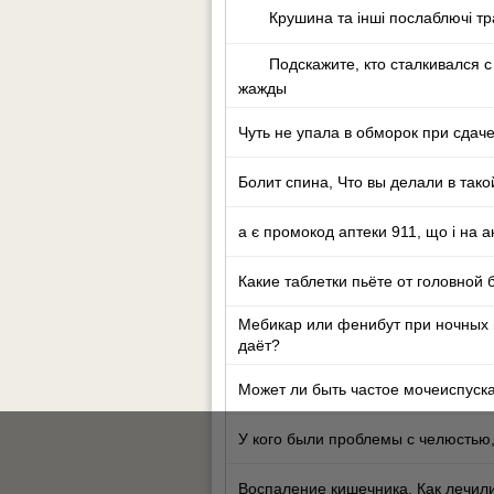
Крушина та інші послаблючі тр
Подскажите, кто сталкивался с
жажды
Чуть не упала в обморок при сдаче
Болит спина, Что вы делали в тако
а є промокод аптеки 911, що і на 
Какие таблетки пьёте от головной 
Мебикар или фенибут при ночных 
даёт?
Может ли быть частое мочеиспуска
У кого были проблемы с челюстью
Воспаление кишечника. Как лечил