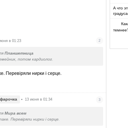
А что э
градуса
Как
темнее
июня в 01:23
2
ля
Планшетница
семейник, потом кардиолог.
ке. Перевіряли нирки і серце.
фарочка
•
13 июня в 01:34
3
ля
Мира всем
таке. Перевіряли нирки і серце.