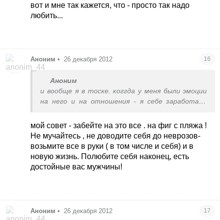
любят их не за что-то , а просто ЛЮБЯТ! уж
вот и мне так кажется, что - просто так надо
поверьте, я знаю, что говорю. И не важно
любить...
умеете вы варить борщ или нет, не важен быт
и т.пр.
Аноним
•
26 декабря 2012
16
Аноним
и вообще я в тоске. коггда у меня были эмоции
на него и на отношения - я себе заработала
невроз, от всего, чеерез что мы проходили. я
поправилась на нервах на 19 кг. у меня просто
мой совет - забейте на это все . на фиг с пляжа !
нет сил и желания ни на что, а когда меня
Не мучайтесь , не доводите себя до неврозов-
давят - я просто отключаюсь, как подросток,
возьмите все в руки ( в том числе и себя) и в
когда его словили ’на горячем’, а он ухмыляется,
новую жизнь. Полюбите себя наконец, есть
молчит и смотрит в сторону...
достойные вас мужчины!
Аноним
•
26 декабря 2012
17