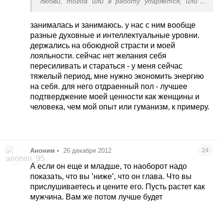
любви, тогда или в работу ударяется, или в
алкоголь/игрушки, или по женщинам. У мужчин
не вырабатывается эта энергия и все. Женщина
занималась и занимаюсь. у нас с ним вообще
источник любви. Вы тут пообщались, с
разные духовные и интеллектуальные уровни.
подружками, с ребеночком, с котеночком, с
держались на обоюдной страсти и моей
цветочками, с платьицами и наладили
лояльности. сейчас нет желания себя
самочувствие, а мужчина только на социум и на
пересиливать и стараться - у меня сейчас
действие и настроен. Женщина для него как
тяжелый период, мне нужно экономить энергию
топливо. Ну разве что он не живет духовной
на себя. для него отдраенный пол - лучшее
жизнью и не получает любовь от этого. Любовь
подтверджение моей ценности как женщины и
любой пары идет периодами - охлаждение один
человека, чем мой опыт или гуманизм, к примеру.
из них, это вам любой психолог подтвердит. А
смысл разводиться? Развивайте эти
отношения. Другие тоже рано или поздно
станут такими же и вам надоест другой
Аноним
•
26 декабря 2012
24
мужчина. Пообщайтесь с психологом на каком-
нибудь форуме, а не здесь - там можно
А если он еще и младше, то наоборот надо
бесплатно с ними тоже общаться. Помогает
показать, что вы ’ниже’, что он глава. Что вы
разобраться в себе. Но если вам психолог
прислушиваетесь и цените его. Пусть растет как
советует развестись - бегите от такого
мужчина. Вам же потом лучше будет
’специалиста’. Кстати, неплохая идея по поводу
духовной жизни - займитесь чем-то (йога,