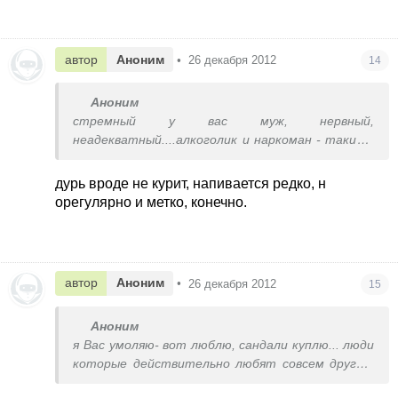
автор
Аноним
•
26 декабря 2012
14
Аноним
стремный у вас муж, нервный,
неадекватный....алкоголик и наркоман - таких и
правда из крайности в крайность кидает.
я бы еще 3 года назад свалила от такого.
дурь вроде не курит, напивается редко, н
орегулярно и метко, конечно.
автор
Аноним
•
26 декабря 2012
15
Аноним
я Вас умоляю- вот люблю, сандали куплю... люди
которые действительно любят совсем другие,
они ценят и дорожат женами и оберегают их и