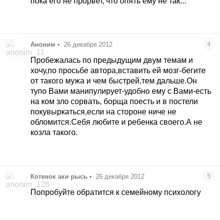
пока его не прорвет, что опять ему не так...
Аноним
•
26 декабря 2012
4
Пробежалась по предыдущим двум темам и
хочу,по просьбе автора,вставить ей мозг-бегите
от такого мужа и чем быстрей,тем дальше.Он
тупо Вами манипулирует-удобно ему с Вами-есть
на ком зло сорвать, борща поесть и в постели
покувыркаться,если на стороне ниче не
обломится.Себя любите и ребенка своего.А не
козла такого.
Котенок аки рысь
•
26 декабря 2012
5
Попробуйте обратится к семейному психологу