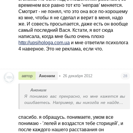
временем все равно тот кто ’неправ’ меняется.
Смотрит - не понял, что это она все по-хорошему
ко мне, чтобы я не сделал и верит в меня, надо
же. И совесть просыпается, даже есть он вообще
самый последний Вася. Кстати, я вот сюда
написала, когда мне было очень плохо
http://upsihologa.com.ua
и мне ответили психолога
4 наверное. Это не реклама, если что.
автор
Аноним
•
26 декабря 2012
28
Аноним
Я понимаю вас прекрасно, но мне кажется вы
ошибаетесь. Например, вы никогда не найдете
человека с таким как у вас уровнем - это
большая редкость в паре. Обычно, до одного
спасибо. я обращусь. понимаете, умом все
уровня растут. Потом, в паре все равно кто-то
понимаю - ’лелей и воздастся тебе сторицей’, и
служит больше, бескорыстнее, а у кого-то
после каждого нашего расставания он