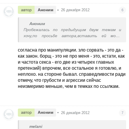
автор
Аноним
•
26 декабря 2012
6
Аноним
Пробежалась по предыдущим двум темам и
хочу,по просьбе автора,вставить ей мозг-
бегите от такого мужа и чем быстрей,тем
дальше.Он тупо Вами манипулирует-удобно ему
согласна про манипуляции. зло сорвать - это да -
с Вами-есть на ком зло сорвать, борща поесть
как закон. борщ - это не про меня - это, кстати, как
и в постели покувыркаться,если на стороне
и частота секса - его две из четырех главных
ниче не обломится.Себя любите и ребенка
претензий) впрочем, все остальное я готовлю, и
своего.А не козла такого.
неплохо. на стороне бывал. справедливости ради
отмечу, что грубости и агрессии сейчас
неизмеримо меньше, чем в темках по ссылкам.
автор
Аноним
•
26 декабря 2012
7
melani