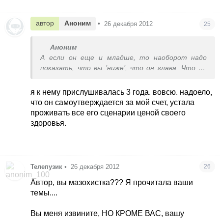
молитва, буддизм), не фанатично конечно, а
здраво. Обычно это дает силы, снимает
автор
Аноним
•
26 декабря 2012
25
стресс, меняется отношение к проблемам,
хочется служить уже бескорыстно близкому, а
Аноним
не - не буду варить ему борщ нужен он мне сто
А если он еще и младше, то наоборот надо
лет. Я так к маме изменила отношение -
показать, что вы ’ниже’, что он глава. Что вы
внутренне сначала, а потом потихоньку и
прислушиваетесь и цените его. Пусть растет
внешне. А то было больно и тяжело с ней
как мужчина. Вам же потом лучше будет
общаться вообще.
я к нему прислушивалась 3 года. вовсю. надоело,
что он самоутверждается за мой счет, устала
проживать все его сценарии ценой своего
здоровья.
Телепузик
•
26 декабря 2012
26
Автор, вы мазохистка??? Я прочитала ваши
темы....
Вы меня извините, НО КРОМЕ ВАС, вашу