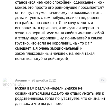
больше эгоизма. Но если над отношениями
становится немного спокойней, сдержанней, но -
работают, со временем все равно тот кто
может, это просто его равнодушие просыпается?
’неправ’ меняется. Смотрит - не понял, что это
он-то - гулял уже, ничего ему не помешает жить
она все по-хорошему ко мне, чтобы я не сделал и
дома и гулять с кем-нибудь, если он недоволен -
верит в меня, надо же. И совесть просыпается,
его работа позволяет, + Я не хочу менять и
даже есть он вообще самый последний Вася.
исправлять. я признаю, я не лучшая вероятно
Кстати, я вот сюда написала, когда мне было
жена, но первый муж меня любил именно любой.
очень плохо
http://upsihologa.com.ua
и мне
а этому надо королевишну, понимаете? а самое
ответили психолога 4 наверное. Это не
грустно, что если не королевишна - то с г**
реклама, если что.
смешает. а я очень эмоциональный и
закомплексованный человек, на меня такая
политика пагубно действует((
Аноним
•
26 декабря 2012
29
нужна вам разлука-недели 2-даже не
созваниваться,вам куда-то на отдых уехать или к
родственникам, тогда почувствуете, что он значит
для вас, а что вы для него