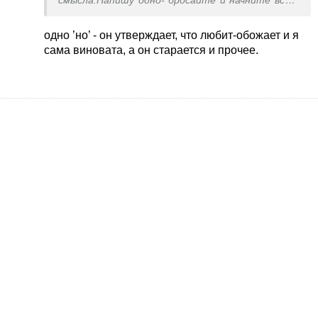
смысла.Напишу одно- бросайте и начните все с
чистого листа .это не жизнь , а каторга.так не
должно быть! найдете нормального любящего
одно ’но’ - он утверждает, что любит-обожает и я
мужа!
сама виновата, а он старается и прочее.