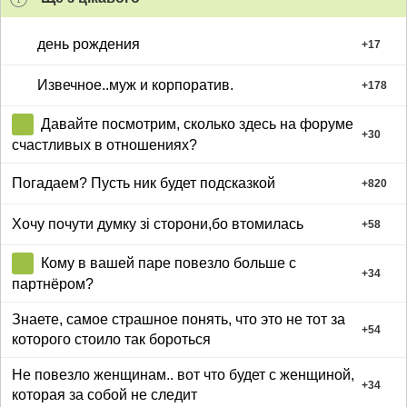
день рождения
+
17
Извечное..муж и корпоратив.
+
178
Давайте посмотрим, сколько здесь на форуме
+
30
счастливых в отношениях?
Погадаем? Пусть ник будет подсказкой
+
820
Хочу почути думку зі сторони,бо втомилась
+
58
Кому в вашей паре повезло больше с
+
34
партнёром?
Знаете, самое страшное понять, что это не тот за
+
54
которого стоило так бороться
Не повезло женщинам.. вот что будет с женщиной,
+
34
которая за собой не следит