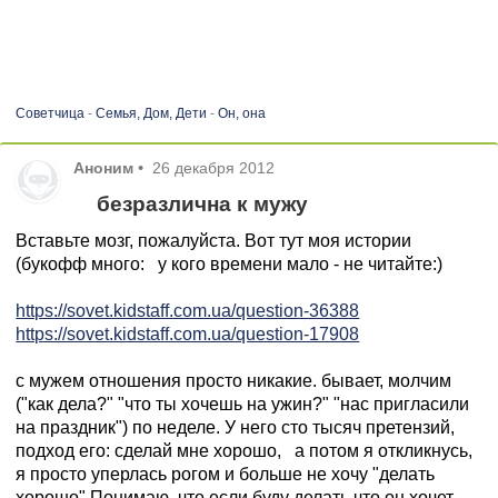
Советчица
-
Семья, Дом, Дети
-
Он, она
Аноним
•
26 декабря 2012
безразлична к мужу
Вставьте мозг, пожалуйста. Вот тут моя истории
(букофф много: у кого времени мало - не читайте:)
https://sovet.kidstaff.com.ua/question-36388
https://sovet.kidstaff.com.ua/question-17908
с мужем отношения просто никакие. бывает, молчим
("как дела?" "что ты хочешь на ужин?" "нас пригласили
на праздник") по неделе. У него сто тысяч претензий,
подход его: сделай мне хорошо, а потом я откликнусь,
я просто уперлась рогом и больше не хочу "делать
хорошо" Понимаю, что если буду делать что он хочет -