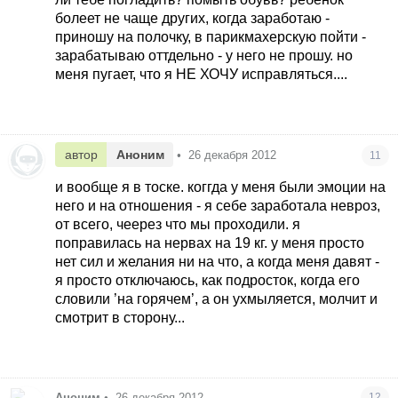
болеет не чаще других, когда заработаю -
приношу на полочку, в парикмахерскую пойти -
зарабатываю оттдельно - у него не прошу. но
меня пугает, что я НЕ ХОЧУ исправляться....
автор
Аноним
•
26 декабря 2012
11
и вообще я в тоске. коггда у меня были эмоции на
него и на отношения - я себе заработала невроз,
от всего, чеерез что мы проходили. я
поправилась на нервах на 19 кг. у меня просто
нет сил и желания ни на что, а когда меня давят -
я просто отключаюсь, как подросток, когда его
словили ’на горячем’, а он ухмыляется, молчит и
смотрит в сторону...
Аноним
•
26 декабря 2012
12