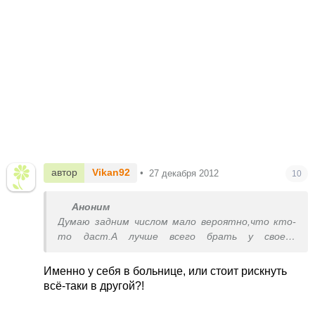
автор
Vikan92
•
27 декабря 2012
10
Аноним
Думаю задним числом мало вероятно,что кто-
то даст.А лучше всего брать у своего
участкового врача.Им всем нужны деньги,так
что не переживайте никто вас не пошлет.Так
Именно у себя в больнице, или стоит рискнуть
будет надёжней в случае проверки вашего
всё-таки в другой?!
больничного.