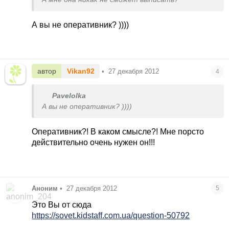
А вы не оперативник? ))))
автор
Vikan92
•
27 декабря 2012
4
Pavelolka
А вы не оперативник? ))))
Оперативник?! В каком смысле?! Мне порсто
действительно очень нужен он!!!
Аноним
•
27 декабря 2012
5
Это Вы от сюда
https://sovet.kidstaff.com.ua/question-50792