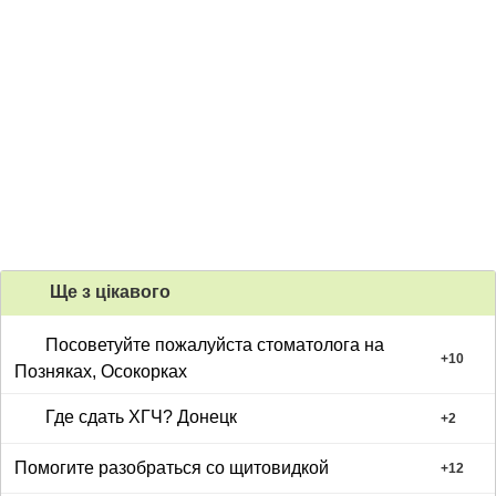
Ще з цiкавого
Посоветуйте пожалуйста стоматолога на
+
10
Позняках, Осокорках
Где сдать ХГЧ? Донецк
+
2
Помогите разобраться со щитовидкой
+
12