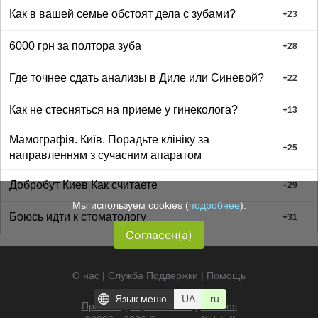
Как в вашей семье обстоят дела с зубами?
+
23
6000 грн за полтора зуба
+
28
Где точнее сдать анализы в Диле или Синевой?
+
22
Как не стесняться на приеме у гинеколога?
+
13
Мамографія. Київ. Порадьте клініку за
+
25
направленням з сучасним апаратом
Добробут Киев Как считаете
+
29
Мы используем cookies (
подробнее
).
Боюсь идти к стоматологу
+
31
Согласен(а)
О нас
|
Служба Поддержки
|
Помощь
Язык меню
UA
ru
Правила
|
Ограничения
|
Cookies