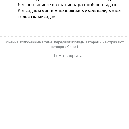
сейчас - не знаю...
б.л. по выписке из стационара.вообще выдать
б.л.задним числом незнакомому человеку может
только камикадзе.
Мнения, изложенные в теме, передают взгляды авторов и не отражают
позицию Kidstaff
Тема закрыта