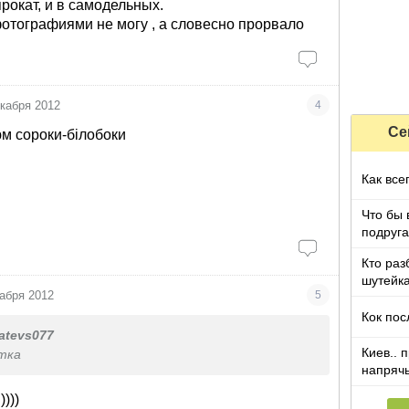
рокат, и в самодельных.
фотографиями не могу
, а словесно прорвало
екабря 2012
4
Се
м сороки-білобоки
Как все
Что бы 
подруга
которы
Кто раз
шутейка
абря 2012
5
Кок пос
atevs077
Киев.. 
тка
напряч
)))