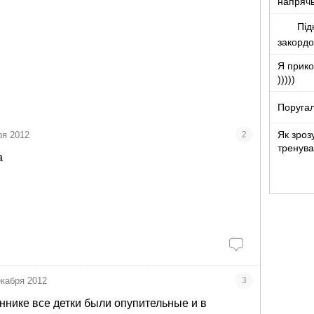
напряч
Під
закорд
Я прико
)))))
Поругал
Як зроз
ря 2012
2
тренува
а
екабря 2012
3
еннике все детки были опупительные и в