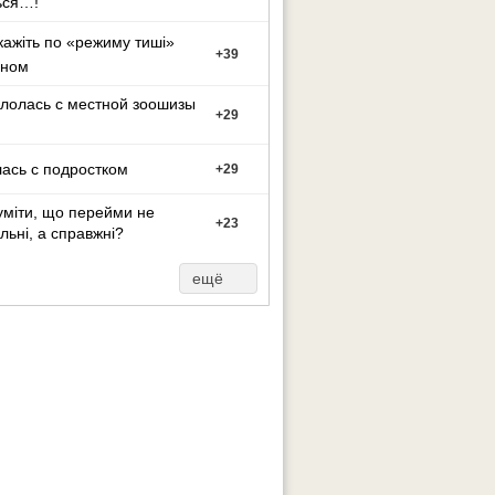
ься…!
кажіть по «режиму тиші»
+
39
оном
лолась с местной зоошизы
+
29
ась с подростком
+
29
уміти, що перейми не
+
23
льні, а справжні?
ещё