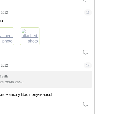
 2012
11
на
 2012
12
ketik
се шили сами.
снежинка у Вас получилась!