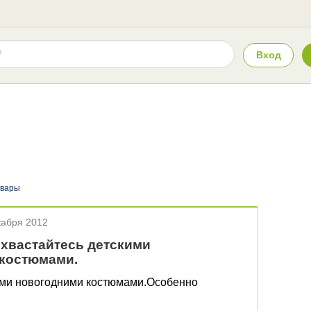
Вход
овары
кабря 2012
охвастайтесь детскими
 костюмами.
ими новогодними костюмами.Особенно