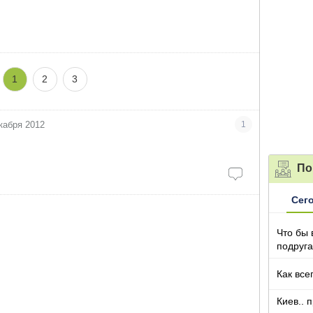
1
2
3
кабря 2012
1
По
Сег
Что бы 
подруга
которы
Как все
Киев.. 