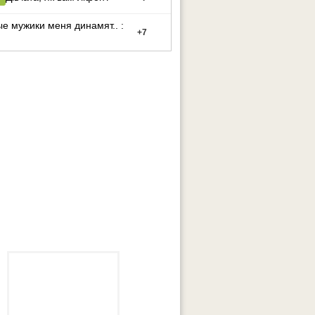
е мужики меня динамят.. :
+
7