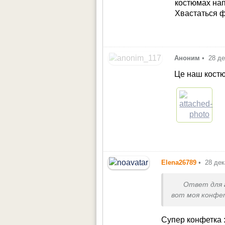
костюмах нап
Хвастаться 
Аноним
•
28 д
Це наш костю
Elena26789
•
28 дек
Ответ для
вот моя конфе
Супер конфетка :)