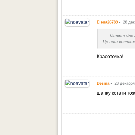
Elena26789
•
28 дек
Ответ для
Це наш костюм
Красоточка!
Desina
•
28 декабря
шапку кстати то