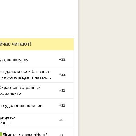
йчас читают!
гда, за секунду
+
22
вы делали если бы ваша
+
22
 не хотела цвет платья,
й вы выбрали
бирается в странных
+
11
х, зайдите
ле удаления полипов
+
11
придется
+
8
ься…!
Дівчата, як вам ліфон?
+
7