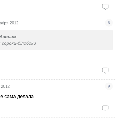
абря 2012
8
Аноним
 сороки-білобоки
 2012
9
же сама делала