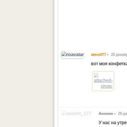
atevs077
•
28 декаб
вот моя конфетк
Аноним
•
28 д
У нас на утр