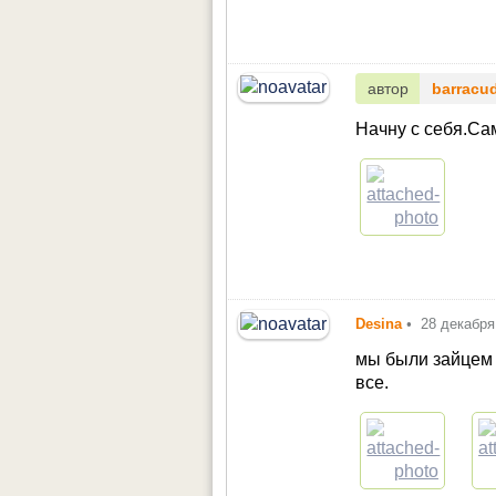
автор
barracu
Начну с себя.Са
Desina
•
28 декабря
мы были зайцем 
все.