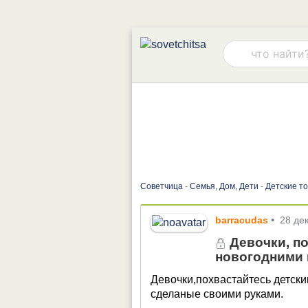
Советчица
-
Семья, Дом, Дети
-
Детские т
barracudas
•
28 де
Девочки, п
новогодними
Девочки,похвастайтесь детск
сделаные своими руками.