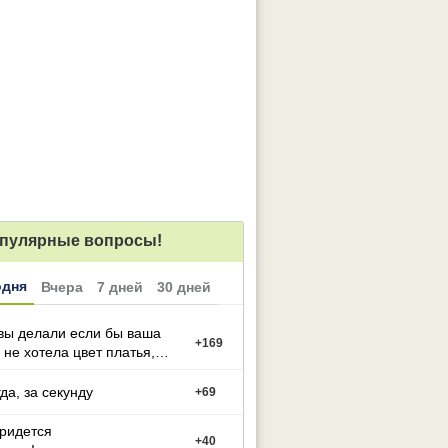
пулярные вопросы!
одня
Вчера
7 дней
30 дней
вы делали если бы ваша
+
169
 не хотела цвет платья,
й вы выбрали
гда, за секунду
+
69
придется
+
40