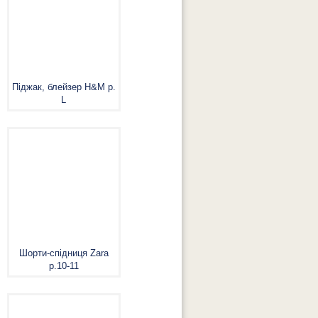
Піджак, блейзер H&M р.
L
Шорти-спідниця Zara
р.10-11