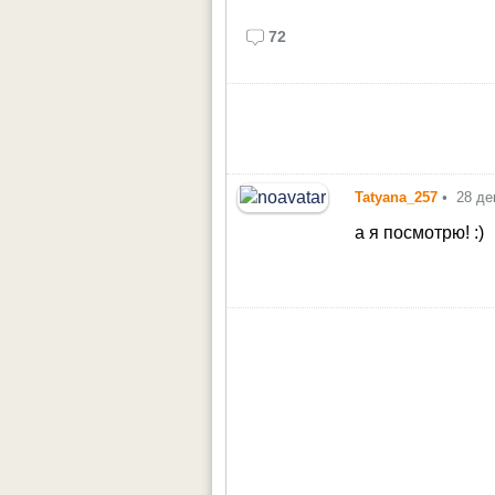
72
Tatyana_257
•
28 де
а я посмотрю! :)