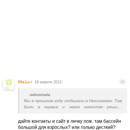
Ola-La
•
18 апреля 2012
10
odnornata
Мы в прошлом году отдыхали в Неколаевке. Там
были в первые и через агенство решили
заказать хороший пансионат. Так вот нам
посоветували новый только что открытый
дайте контакты и сайт в личку пож. там бассейн
гостевой дом ВИКТОРИЯ. Нам очень
большой для взрослых? или только десткий?