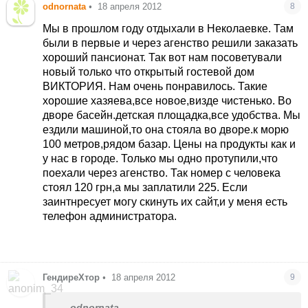
odnornata
•
18 апреля 2012
8
Мы в прошлом году отдыхали в Неколаевке. Там
были в первые и через агенство решили заказать
хороший пансионат. Так вот нам посоветували
новый только что открытый гостевой дом
ВИКТОРИЯ. Нам очень понравилось. Такие
хорошие хазяева,все новое,визде чистенько. Во
дворе басейн.детская площадка,все удобства. Мы
ездили машиной,то она стояла во дворе.к морю
100 метров,рядом базар. Цены на продукты как и
у нас в городе. Только мы одно протупили,что
поехали через агенство. Так номер с человека
стоял 120 грн,а мы заплатили 225. Если
заинтнресует могу скинуть их сайт,и у меня есть
телефон администратора.
ГендиреХтор
•
18 апреля 2012
9
odnornata