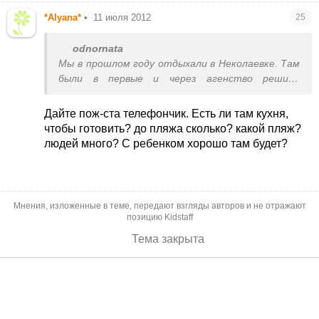
*Alyana*
•
11 июля 2012
25
odnornata
Мы в прошлом году отдыхали в Неколаевке. Там
были в первые и через агенство решили
заказать хороший пансионат. Так вот нам
посоветували новый только что открытый
Дайте пож-ста телефончик. Есть ли там кухня,
гостевой дом ВИКТОРИЯ. Нам очень
чтобы готовить? до пляжа сколько? какой пляж?
понравилось. Такие хорошие хазяева,все
людей много? С ребенком хорошо там будет?
новое,визде чистенько. Во дворе басейн.детская
площадка,все удобства. Мы ездили машиной,то
она стояла во дворе.к морю 100 метров,рядом
базар. Цены на продукты как и у нас в городе.
Мнения, изложенные в теме, передают взгляды авторов и не отражают
Только мы одно протупили,что поехали через
позицию Kidstaff
агенство. Так номер с человека стоял 120 грн,а
Тема закрыта
мы заплатили 225. Если заинтнресует могу
скинуть их сайт,и у меня есть телефон
администратора.