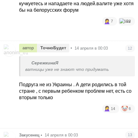
кучкуетесь и нападаете на людей.валите уже хотя
бы на белорусских форум
7
22
автор
ТочноБудет
•
14 апреля в 00:03
12
СережкинаЯ
ватницы уже не знают что придумать
Подруга не из Украины . А дети родились в той
стране , с первым ребенком проблем нет, есть со
вторым только
14
6
Закусенец
•
14 апреля в 00:03
13