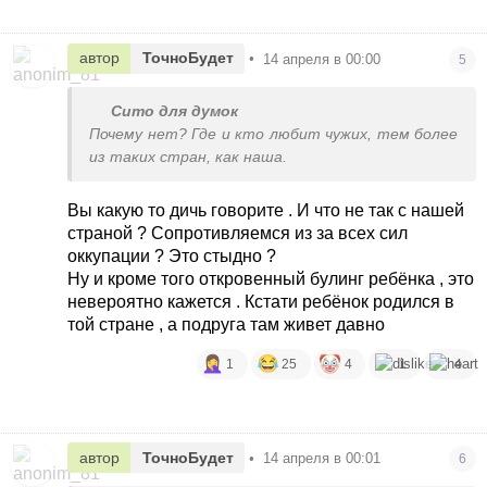
автор
ТочноБудет
•
14 апреля в 00:00
5
Сито для думок
Почему нет? Где и кто любит чужих, тем более
из таких стран, как наша.
Вы какую то дичь говорите . И что не так с нашей
страной ? Сопротивляемся из за всех сил
оккупации ? Это стыдно ?
Ну и кроме того откровенный булинг ребёнка , это
невероятно кажется . Кстати ребёнок родился в
той стране , а подруга там живет давно
1
25
4
1
4
автор
ТочноБудет
•
14 апреля в 00:01
6