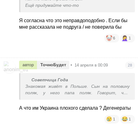
Ещё придумайте что-то
Я согласна что это неправдоподобно . Если бы
мне рассказала не подруга / не поверила бы
6
1
автор
ТочноБудет
•
14 апреля в 00:09
28
Советчица Года
Знакомая живёт в Польше. Сын на половину
поляк, у него папа поляк. Говорит, что
постоянно булят ребенка за то, что из
Украины.
А что им Украина плохого сделала ? Дегенераты
1
1