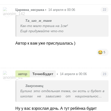
Царевна_несушка
•
14 апреля в 00:06
22
Та_шо_ж_таке
Как-то мало треша на 1см²
Ещё придумайте что-то
Автор к вам уже прислушалась )
5
автор
ТочноБудет
•
14 апреля в 00:06
23
Закусенец
Булинг это отдельная тема, он есть и будет в
школах не зависимо от национальности.
Дискриминации нет, дочь работает в отличной
компании, по карьере и зарплате наравне с
Ну у вас взрослая дочь. А тут ребёнка будит