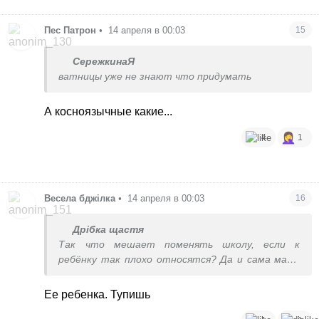
Пес Патрон
•
14 апреля в 00:03
15
СережкинаЯ
ватницы уже не знают что придумать
А косноязычные какие...
4
1
Весела бджілка
•
14 апреля в 00:03
16
Дрібка щастя
Так что мешает поменять школу, если к
ребёнку так плохо относятся? Да и сама мама
давно живёт в той стране, но так и не смогла
найти общий язык с местными. Дискриминация
Ее ребенка. Тупишь
кого в данном случае ?