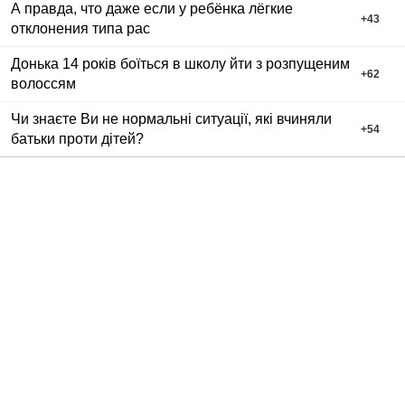
А правда, что даже если у ребёнка лёгкие
+
43
отклонения типа рас
Донька 14 років боїться в школу йти з розпущеним
+
62
волоссям
Чи знаєте Ви не нормальні ситуації, які вчиняли
+
54
батьки проти дітей?