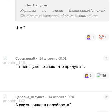
Пес Патрон
Украинка по имени Екатерина/Наталья/
Светлана рассказала/поделилась/отметила
Что ?
3
3
СережкинаЯ
•
14 апреля в 00:01
7
ватницы уже не знают что придумать
6
38
Царевна_несушка
•
14 апреля в 00:01
8
А как он пишет в полоборота?