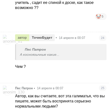
местными, ценят знания и старания
учитель , садит ее спиной к доске, как такое
возможно ??
5
автор
ТочноБудет
•
14 апреля в 00:07
24
Пес Патрон
А косноязычные какие...
Чем ?
Пес Патрон
•
14 апреля в 00:07
25
Автор, как вы считаете, вот эта галиматья, что вы
пишете, может быть воспринята серьезно
нормальными людьми?