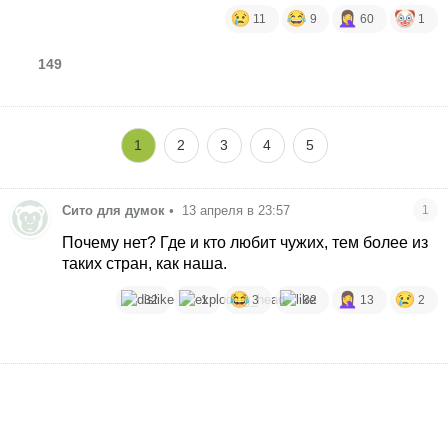
11
9
60
1
149
1
2
3
4
5
Сито для думок
•
13 апреля в 23:57
1
Почему нет? Где и кто любит чужих, тем более из
таких стран, как наша.
32
1
3
32
13
2