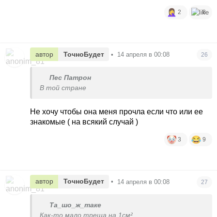
2
8
автор
ТочноБудет
•
14 апреля в 00:08
26
Пес Патрон
В той стране
Не хочу чтобы она меня прочла если что или ее
знакомые ( на всякий случай )
3
9
автор
ТочноБудет
•
14 апреля в 00:08
27
Та_шо_ж_таке
Как-то мало треша на 1см²