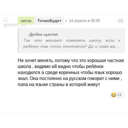
автор
ТочноБудет
•
14 апреля в 00:05
19
Дрібка щастя
Так что мешает поменять школу, если к
ребёнку так плохо относятся? Да и сама мама
давно живёт в той стране, но так и не смогла
найти общий язык с местными. Дискриминация
Не хочет менять, потому что это хорошая частная
кого в данном случае ?
школа , видимо ей видно чтобы ребёнок
находился а среде коренных чтобы язык хорошо
знал. Она постоянно на русском говорит с ними ,
папа на языке страны в которой живут
13