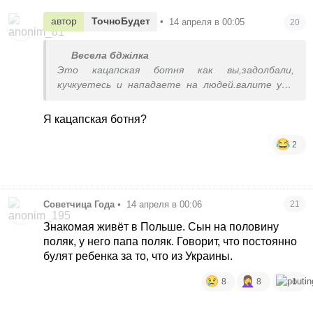
автор
ТочноБудет
•
14 апреля в 00:05
20
Весела бджілка
Это кацапская ботня как вы,задолбали,
кучкуетесь и нападаете на людей.валите уже
хотя бы на белорусских форум
Я кацапская ботня?
2
Советчица Года
•
14 апреля в 00:06
21
Знакомая живёт в Польше. Сын на половину
поляк, у него папа поляк. Говорит, что постоянно
булят ребенка за то, что из Украины.
8
8
1