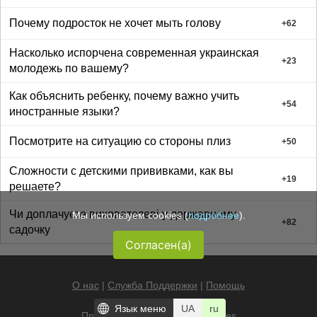
Почему подросток не хочет мыть голову
+
62
Насколько испорчена современная украинская
+
23
молодежь по вашему?
Как объяснить ребенку, почему важно учить
+
54
иностранные языки?
Посмотрите на ситуацию со стороны плиз
+
50
Сложности с детскими прививками, как вы
+
19
решаете?
Чи доплачуєте вихователеві у державному
Мы используем cookies (
подробнее
).
+
82
садочку
Согласен(а)
О нас
|
Служба Поддержки
|
Помощь
Язык меню
UA
ru
Правила
|
Ограничения
|
Cookies