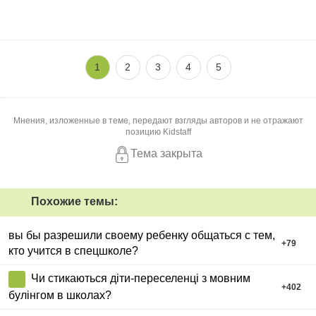
1
2
3
4
5
Мнения, изложенные в теме, передают взгляды авторов и не отражают
позицию Kidstaff
Тема закрыта
Похожие темы:
вы бы разрешили своему ребенку общаться с тем,
+
79
кто учится в спецшколе?
Чи стикаються діти-переселенці з мовним
+
402
булінгом в школах?