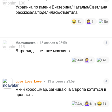
Украинка по имени Екатерина/Наталья/Светлана
рассказала/поделилась/отметила
31
2
1
Молчавочка
•
13 апреля в 23:59
3
В тролягдіі і не таке можливо
1
3
42
Love_Love_Love_
•
13 апреля в 23:59
4
Який коооошмар, загниваюча Європа котиться в
пропасть
9
8
31