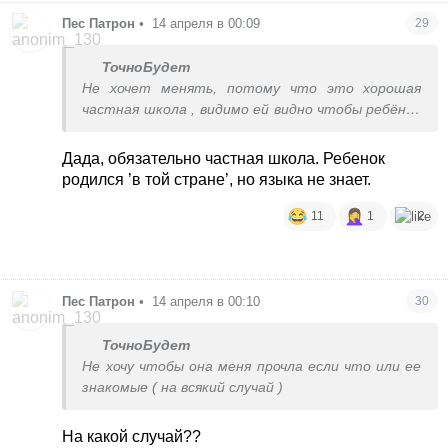
Пес Патрон
•
14 апреля в 00:09
29
ТочноБудет
Не хочет менять, потому что это хорошая
частная школа , видимо ей видно чтобы ребёнок
находился а среде коренных чтобы язык хорошо
знал. Она постоянно на русском говорит с ними
Дада, обязательно частная школа. Ребенок
, папа на языке страны в которой живут
родился ’в той стране’, но языка не знает.
11
1
2
Пес Патрон
•
14 апреля в 00:10
30
ТочноБудет
Не хочу чтобы она меня прочла если что или ее
знакомые ( на всякий случай )
На какой случай??