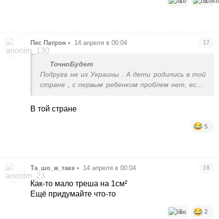
1
1
Пес Патрон
•
14 апреля в 00:04
17
ТочноБудет
Подруга не из Украины . А дети родились в той
стране , с первым ребенком проблем нет, есть
со вторым только
В той стране
5
Та_шо_ж_таке
•
14 апреля в 00:04
18
Как-то мало треша на 1см²
Ещё придумайте что-то
5
2