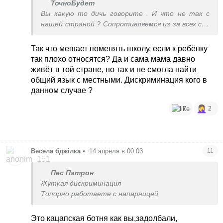
ТочноБудет
Вы какую то дичь говорите . И что не так с
нашей страной ? Сопротивляемся из за всех сил
оккупации ? Это стыдно ?
Ну и кроме того откровенный булинг ребёнка ,
Так что мешает поменять школу, если к ребёнку
это невероятно кажется . Кстати ребёнок
так плохо относятся? Да и сама мама давно
родился в той стране , а подруга там живет
живёт в той стране, но так и не смогла найти
давно
общий язык с местными. Дискриминация кого в
данном случае ?
7
2
Весела бджілка
•
14 апреля в 00:03
11
Пес Патрон
Жуткая дискриминация
Топорно работаете с напарницей
Это кацапская ботня как вы,задолбали,