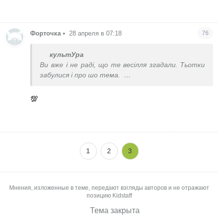
Форточка
•
28 апреля в 07:18
76
культУра
Ви вже і не раді, що те весілля згадали. Тьотки
забулися і про шо тема.
Невиправні.
💯
1
2
3
Мнения, изложенные в теме, передают взгляды авторов и не отражают
позицию Kidstaff
Тема закрыта