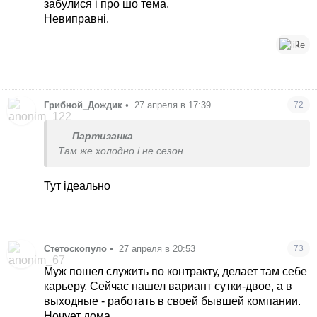
забулися і про шо тема.
делать этого, потому что аноним с форума
Невиправні.
так написал? Оооо
1
Грибной_Дождик
•
27 апреля в 17:39
72
Партизанка
Там же холодно і не сезон
Тут ідеально
Стетоскопуло
•
27 апреля в 20:53
73
Муж пошел служить по контракту, делает там себе
карьеру. Сейчас нашел вариант сутки-двое, а в
выходные - работать в своей бывшей компании.
Ночует дома.