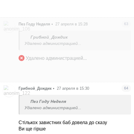
Пез Году Неделя
•
27 апреля в 15:28
63
Грибной_Дождик
Удалено администрацией...
Удалено администрацией...
Грибной_Дождик
•
27 апреля в 15:30
64
Пез Году Неделя
Удалено администрацией...
Стількох завистних баб довела до сказу
Ви ще гірше