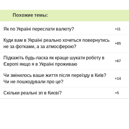
Похожие темы:
Як по Україні переслати валюту?
+
11
Куди вам в Україні реально хочеться повернутись
+
85
не за фотками, а за атмосферою?
Підкажіть будь-ласка як краще шукати роботу в
+
67
Європі якщо я в Україні проживаю
Чи змінилось ваше життя після переїзду в Київ?
+
14
Чи не пошкодували про це?
Скільки реальні зп в Києві?
+
5