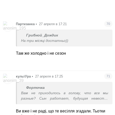
Партизанка
•
27 апреля в 17:21
70
Грибной_Дождик
На три місяці достатньо))
Там же холодно і не сезон
культУра
•
27 апреля в 17:25
71
Форточка
Вам не приходилось в голову, что все мы
разные? Сын работает, будущая невестка
тоже.
Мы ХОТИМ с мужем часть расходов покрыть для
Ви вже і не раді, що те весілля згадали. Тьотки
их праздника. Нам это приятно и по карману. Не