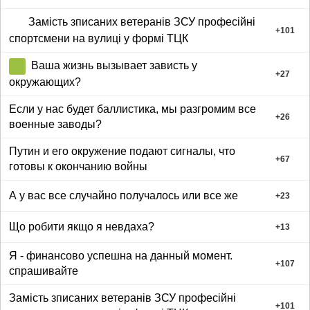
Замість зписаних ветеранів ЗСУ професійні
+
101
спортсмени на вулиці у формі ТЦК
Ваша жизнь вызывает зависть у
+
27
окружающих?
Если у нас будет баллистика, мы разгромим все
+
26
военные заводы?
Путин и его окружение подают сигналы, что
+
67
готовы к окончанию войны
А у вас все случайно получалось или все же
+
23
Що робити якщо я невдаха?
+
13
Я - финансово успешна на данный момент.
+
107
спрашивайте
Замість зписаних ветеранів ЗСУ професійні
+
101