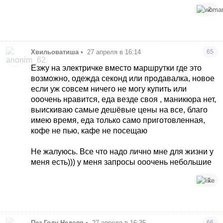
2
Хвильоватиша
•
27 апреля в 16:14
65
Езжу на электричке вместо маршрутки где это
возможно, одежда секонд или продавалка, новое
если уж совсем ничего не могу купить или
ооочень нравится, еда везде своя , маникюра нет,
выискиваю самые дешёвые цены на все, благо
имею время, еда только само приготовленная,
кофе не пью, кафе не посещаю
Не жалуюсь. Все что надо лично мне для жизни у
меня есть))) у меня запросы ооочень небольшие
1
Пез Году Неделя
•
27 апреля в 16:35
66