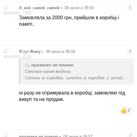
А_мій_самий_самий
•
08 июня в 08:55
5
Замовляла за 2000 грн, прийшли в коробці і
пакеті.
Я тут Живу
•
08 июня в 08:56
6
празники не помню
Смотря какая модель
Сапоги в коробке, шлепки в коробке с инсайта
официального приходило, но это конкретная
модель
ні разу не отримувала в коробці, замовляю під
викуп та на продаж.
2
празники не помню
•
08 июня в 08:57
7