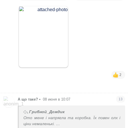
2
А що таке?
•
08 июня в 10:07
13
Грибной_Дождик
Ото мене і напрягла та коробка. Їх повен олх і
ціни немаленькі.