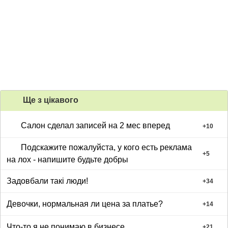
Ще з цiкавого
Салон сделал записей на 2 мес вперед
+
10
Подскажите пожалуйста, у кого есть реклама
+
5
на лох - напишите будьте добры
Задовбали такі люди!
+
34
Девочки, нормальная ли цена за платье?
+
14
Что-то я не понимаю в бизнесе…
+
21