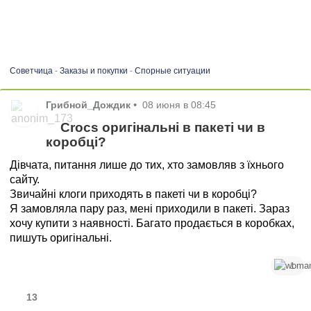
Советчица
-
Заказы и покупки
-
Спорные ситуации
Грибной_Дождик
•
08 июня в 08:45
Crocs оригінальні в пакеті чи в
коробці?
Дівчата, питання лише до тих, хто замовляв з їхнього
сайту.
Звичайні клоги приходять в пакеті чи в коробці?
Я замовляла пару раз, мені приходили в пакеті. Зараз
хочу купити з наявності. Багато продається в коробках,
пишуть оригінальні.
1
13