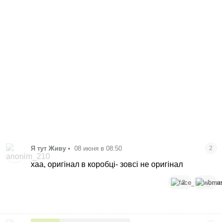
Я тут Живу
•
08 июня в 08:50
2
хаа, оригінал в коробці- зовсі не оригінал
2
1