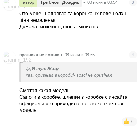
автор
Грибной_Дождик
•
08 июня в 08:54
3
Ото мене і напрягла та коробка. Їх повен олх і
ціни немаленькі.
Думала, можливо, щось змінилося.
празники не помню
•
08 июня в 08:55
4
Я тут Живу
хаа, оригінал в коробці- зовсі не оригінал
Смотря какая модель
Сапоги в коробке, шлепки в коробке с инсайта
официального приходило, но это конкретная
модель
3