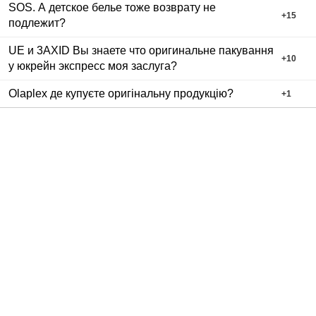
SOS. А детское белье тоже возврату не
+
15
подлежит?
UE и 3AXID Вы знаете что оригинальне пакування
+
10
у юкрейн экспресс моя заслуга?
Olaplex де купуєте оригінальну продукцію?
+
1