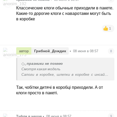
Классические клоги обычные приходили в пакете.
Какие-то дорогие клоги с наваротами могут быть
в коробке
1
автор
Грибной_Дождик
•
08 июня в 08:57
8
празники не помню
Смотря какая модель
Сапоги в коробке, шлепки в коробке с инсайта
официального приходило, но это конкретная
модель
Так, чобітки дитячі в коробці приходили. А от
клоги просто в пакеті.
Туфли в чешуе
•
08 июня в 08:57
9