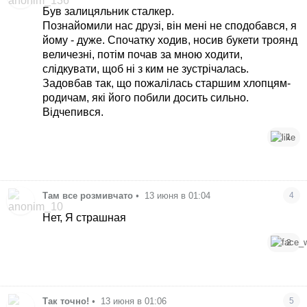
Був залицяльник сталкер.
Познайомили нас друзі, він мені не сподобався, я
йому - дуже. Спочатку ходив, носив букети троянд
величезні, потім почав за мною ходити,
слідкувати, щоб ні з ким не зустрічалась.
Задовбав так, що пожалілась старшим хлопцям-
родичам, які його побили досить сильно.
Відчепився.
1
Там все розмивчато
•
13 июня в 01:04
4
Нет, Я страшная
2
Так точно!
•
13 июня в 01:06
5