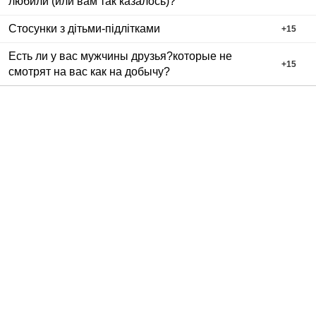
любили (или вам так казалось)?
Стосунки з дітьми-підлітками
+
15
Есть ли у вас мужчины друзья?которые не
+
15
смотрят на вас как на добычу?