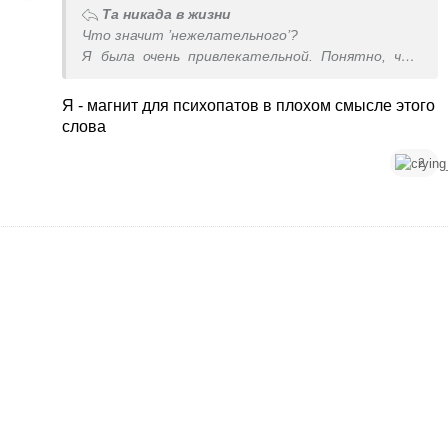
Та никада в жизни
Что значит ’нежелательного’?
Я была очень привлекательной. Понятно, что
кроме нормальных мужчин было достаточно
придурков, хотящих познакомиться. И от
Я - магнит для психопатов в плохом смысле этого
преследования убегала, и в транспорте тёрлись
слова
мудаки разные. Вы это имели ввиду?
2