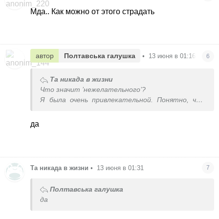
Мда.. Как можно от этого страдать
автор
Полтавська галушка
•
13 июня в 01:16
6
Та никада в жизни
Что значит ’нежелательного’?
Я была очень привлекательной. Понятно, что
кроме нормальных мужчин было достаточно
придурков, хотящих познакомиться. И от
да
преследования убегала, и в транспорте тёрлись
мудаки разные. Вы это имели ввиду?
Та никада в жизни
•
13 июня в 01:31
7
Полтавська галушка
да