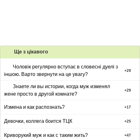
Ще з цiкавого
Чоловік регулярно вступає в словесні дуелі з
+
29
іншою. Варто звернути на це увагу?
Знаете ли вы истории, когда муж изменял
+
29
жене просто в другой комнате?
Измена и как распознать?
+
17
Девочки, коллега боится ТЦК
+
25
Криворукий муж и как с таким жить?
+
47