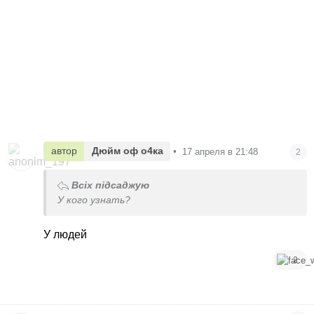
автор
Дюйм оф о4ка
•
17 апреля в 21:48
2
Всіх підсаджую
У кого узнать?
У людей
2