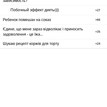
зависимость?
Побочный эффект диеты)))
+
27
Ребенок помешан на соках
+
66
Єдине, що мене зараз відволікає і приносить
+
35
задоволення - це їжа...
Шукаю рецепт коржів для торту
+
24