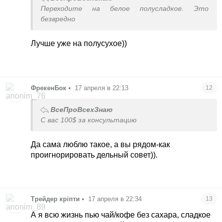
Переходите на белое полусладкое. Это
безвредно
Лучше уже на полусухое))
ФрекенБок
•
17 апреля в 22:13
12
ВсеПроВсехЗнаю
С вас 100$ за консультацию
Да сама люблю такое, а вы рядом-как
проигнорировать дельный совет)).
Трейдер кріпти
•
17 апреля в 22:34
13
А я всю жизнь пью чай/кофе без сахара, сладкое