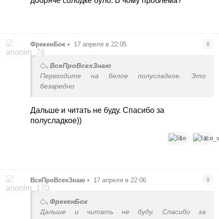
добряче солодке було. В чому проблема?
ФрекенБок
•
17 апреля в 22:05
8
ВсеПроВсехЗнаю
Переходите на белое полусладкое. Это
безвредно
Дальше и читать не буду. Спасибо за
полусладкое))
1
2
ВсеПроВсехЗнаю
•
17 апреля в 22:06
9
ФрекенБок
Дальше и читать не буду. Спасибо за