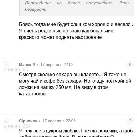
Переходите на белое полусладкое. Это
безвредно
Боясь тогда мне будет слишком хорошо и весело .
Я очень редко пью но знаю как бокальчик
красного может поднять настроение
Манка Я
•
17 апреля в 22:02
6
Смотря сколько сахара вы кладете....Я тоже не
могу чай и кофе без сахара. Но кладу пол чайной
ложки на чашку 250 мл. Не вижу в этом
катастрофы.
Сірничок
•
17 апреля в 22:03
7
Я теж все з цукром люблю. І не пів ложечки, а щоб