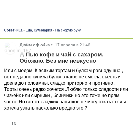
Советчица
-
Еда, Кулинария
-
На скорую руку
Дюйм оф о4ка
•
17 апреля в 21:46
Пью кофе и чай с сахаром.
Обожаю. Без мне невкусно
Или с медом. К всяким тортам и булкам равнодушна ,
вот недавно купила булку в кафе не смогла съесть и
доела до половмны, сладко приторно и противно .
Торты очень редко хочется .Люблю только сладости или
чизкейк или сырники , блинчики но это тоже не прям
часто. Но вот от сладких напитков не могу отказаться и
хотела узнать насколько вредно это ?
16