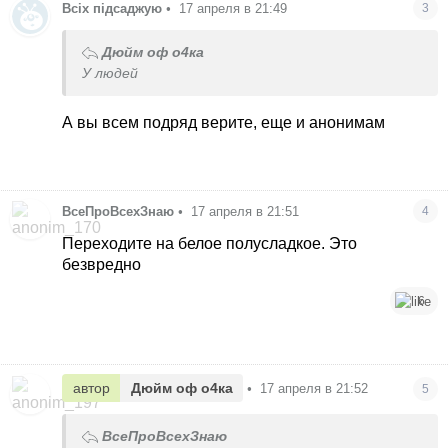
Всіх підсаджую
•
17 апреля в 21:49
3
Дюйм оф о4ка
У людей
А вы всем подряд верите, еще и анонимам
ВсеПроВсехЗнаю
•
17 апреля в 21:51
4
Переходите на белое полусладкое. Это
безвредно
6
автор
Дюйм оф о4ка
•
17 апреля в 21:52
5
ВсеПроВсехЗнаю