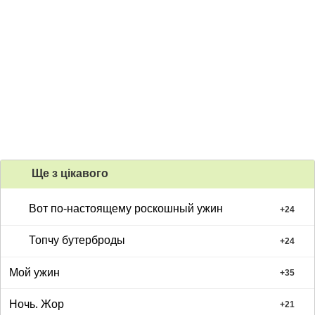
Ще з цiкавого
Вот по-настоящему роскошный ужин
+
24
Топчу бутерброды
+
24
Мой ужин
+
35
Ночь. Жор
+
21