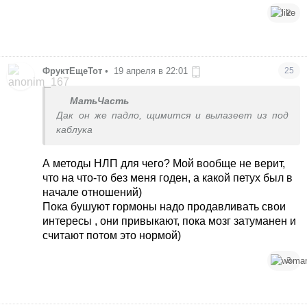
2
ФруктЕщеТот
•
19 апреля в 22:01
25
МатьЧасть
Дак он же падло, щимится и вылазеет из под
каблука
А методы НЛП для чего? Мой вообще не верит,
что на что-то без меня годен, а какой петух был в
начале отношений)
Пока бушуют гормоны надо продавливать свои
интересы , они привыкают, пока мозг затуманен и
считают потом это нормой)
3