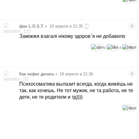
фан L.O.S.T.
•
19 апреля в 21:35
8
Заміжжя взагалі нікому здоров´я не добавило
2
7
2
Как нефиг делать
•
19 апреля в 21:36
9
Психосоматика вылазит всегда, когда живёшь не
так, как хочешь. Не тот мужик, не та работа, не те
дети, не те родители и тд))))
9