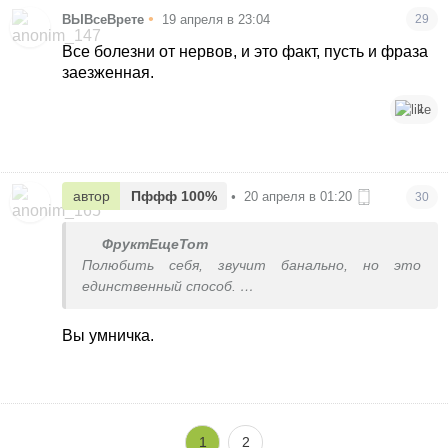
•
ВЫВсеВрете
19 апреля в 23:04
29
Все болезни от нервов, и это факт, пусть и фраза
заезженная.
1
автор
Пффф 100%
•
20 апреля в 01:20
30
ФруктЕщеТот
Полюбить себя, звучит банально, но это
единственный способ.
Говорю вам как та, кого в детстве гнобил отец,
полностью себя перестроила только полюбив
Вы умничка.
себя и теперь я не запуганый зверек, а королева,
которой все обязаны
1
2