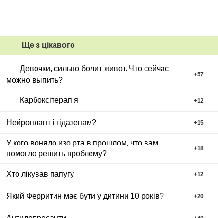
Ще з цiкавого
Девочки, сильно болит живот. Что сейчас
+
57
можно выпить?
Карбоксітерапія
+
12
Нейроплант і гідазепам?
+
15
У кого воняло изо рта в прошлом, что вам
+
18
помогло решить проблему?
Хто лікував папугу
+
12
Який Ферритин має бути у дитини 10 років?
+
20
Антидепресанти
+
40