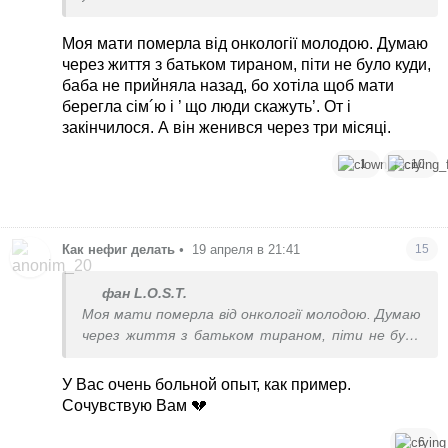
Моя мати померла від онкології молодою. Думаю
через життя з батьком тираном, піти не було куди,
баба не прийняла назад, бо хотіла щоб мати
берегла сім´ю і ’ що люди скажуть’. От і
закінчилося. А він женився через три місяці.
1
10
Как нефиг делать
•
19 апреля в 21:41
15
фан L.O.S.T.
Моя мати померла від онкології молодою. Думаю
через життя з батьком тираном, піти не було
куди, баба не прийняла назад, бо хотіла щоб
мати берегла сім´ю і ’ що люди скажуть’. От і
У Вас очень больной опыт, как пример.
закінчилося. А він женився через три місяці.
Сочувствую Вам 💔
6