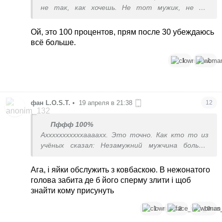
не так, как хочешь. Не тот мужик, не та
работа, не те дети, не те родители и тд))))
Ой, это 100 процентов, прям после 30 убеждаюсь
всё больше.
1
1
фан L.O.S.T.
•
19 апреля в 21:38
12
Пффф 100%
Ахххххххххххаааахх. Это точно. Как кто то из
учёных сказал: Незамужний мужчина больше
испытывает стресс, чем незамужняя женщина.
Борщ вкусный не кому приготовить и ванную до
Ага, і яйки обслужить з ковбаскою. В нежонатого
блеска помыть.
голова забита де б його сперму злити і щоб
знайти кому присунуть
1
2
10