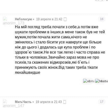
НеГолосую
•
19 апреля в 21:42
16
На мій погляд треба почати з себе,а потім вже
шукати проблеми в інших,в мене також був не тей
мужик,потім почала жити сама,нічого не
змінилось і стало бісити усе навкруги ще більше
ніж до цього і додалась ще купа проблем і по
здоров´ю також.Не все так легко і часто справа не
тільки в чоловіках.Звичайно зараз мова не про
психів,та скажених відморозків,які б´ють і
принижують своїх жінок.Від таких треба тікати
якнайшвидше
2
5
МатьЧасть
•
19 апреля в 21:43
17