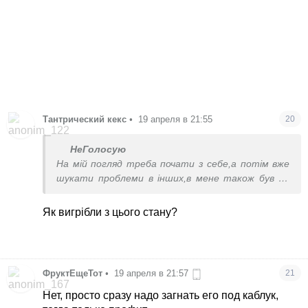
Тантрический кекс
•
19 апреля в 21:55
20
НеГолосую
На мій погляд треба почати з себе,а потім вже
шукати проблеми в інших,в мене також був не
тей мужик,потім почала жити сама,нічого не
змінилось і стало бісити усе навкруги ще більше
Як вигрібли з цього стану?
ніж до цього і додалась ще купа проблем і по
здоров´ю також.Не все так легко і часто справа
не тільки в чоловіках.Звичайно зараз мова не про
психів,та скажених відморозків,які б´ють і
ФруктЕщеТот
•
19 апреля в 21:57
21
принижують своїх жінок.Від таких треба тікати
якнайшвидше
Нет, просто сразу надо загнать его под каблук,