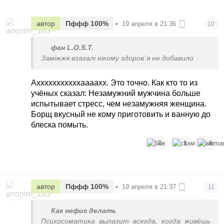
автор
Пффф 100%
•
19 апреля в 21:36
10
фан L.O.S.T.
Заміжжя взагалі нікому здоров´я не добавило
Ахххххххххххаааахх. Это точно. Как кто то из
учёных сказал: Незамужний мужчина больше
испытывает стресс, чем незамужняя женщина.
Борщ вкусный не кому приготовить и ванную до
блеска помыть.
3
1
8
автор
Пффф 100%
•
19 апреля в 21:37
11
Как нефиг делать
Психосоматика вылазит всегда, когда живёшь