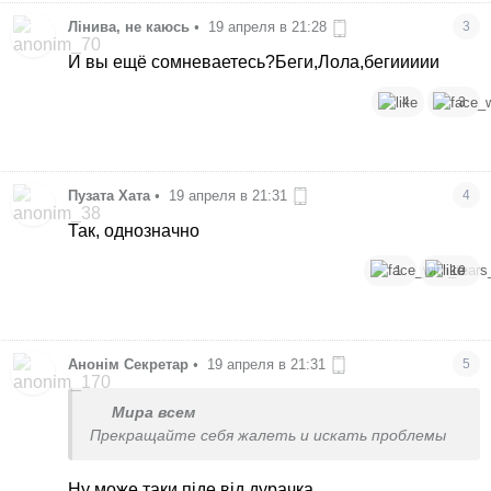
Лінива, не каюсь
•
19 апреля в 21:28
3
И вы ещё сомневаетесь?Беги,Лола,бегиииии
4
3
Пузата Хата
•
19 апреля в 21:31
4
Так, однозначно
1
10
Анонім Секретар
•
19 апреля в 21:31
5
Мира всем
Прекращайте себя жалеть и искать проблемы
Ну може таки піде від дурачка