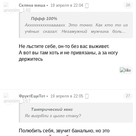
Скляна миша
•
19 апреля в 22:04
26
Пффф 100%
Ахххххххххххаааахх. Это точно. Как кто то из
учёных сказал: Незамужний мужчина больше
испытывает стресс, чем незамужняя женщина.
Борщ вкусный не кому приготовить и ванную до
Не льстите себе, он-то без вас выживет.
блеска помыть.
А вот вы там хоть и не привязаны, а за ногу
держитесь
1
ФруктЕщеТот
•
19 апреля в 22:05
27
Тантрический кекс
Як вигрібли з цього стану?
Полюбить себя, звучит банально, но это