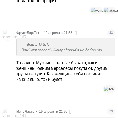
тогда только профит
2
4
ФруктЕщеТот
•
19 апреля в 21:58
22
фан L.O.S.T.
Заміжжя взагалі нікому здоров´я не добавило
Та ладно. Мужчины разные бывают, как и
женщины, одним мерседесы покупают, другим
трусы не купят. Как женщина себя поставит
изначально, так и будет
2
МатьЧасть
•
19 апреля в 21:59
23