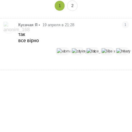
1
2
Кусачая Я
•
19 апреля в 21:28
1
так
все вірно
1
1
1
1
9