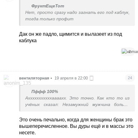
ФруктЕщеТот
Нет, просто сразу надо загнать его под каблук,
тогда только профит
Дак он же падло, щимится и вылазеет из под
каблука
2
вентиляторная
•
19 апреля в 22:00
24
Пффф 100%
Ахххххххххххаааахх. Это точно. Как кто то из
учёных сказал: Незамужний мужчина больше
испытывает стресс, чем незамужняя женщина.
Борщ вкусный не кому приготовить и ванную до
Это очень печально, когда для женщины брак это
блеска помыть.
вышеперечисленное. Вы дуры ещё и в массы это
несете.