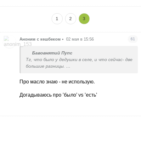
1
2
3
Аноним с кешбеком
•
02 мая в 15:56
61
Бавовнятий Пупс
Тг, что было у дедушки в селе, и что сейчас- две
большие разницы.
Мало того, что сорта гмо, их дополнительно
обрабатывают химией.
Про масло знаю - не использую.
Как масло подсолнечное добывают сейчас
промышленным способом- рассказать?
Догадываюсь про ’было’ vs ’есть’