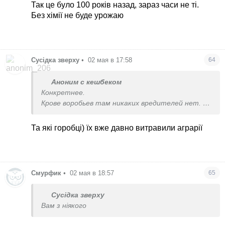
Дедушка выращивал плантации подсолнухов в
Так це було 100 років назад, зараз часи не ті.
моем детстве. Даже помогала выколачивать
Без хімії не буде урожаю
созревшие семечки. Ничем и никогда их не
обрабатывали
Сусідка зверху
•
02 мая в 17:58
64
Аноним с кешбеком
Конкретнее.
Крове воробьев там никаких вредителей нет.
Дедушка выращивал плантации подсолнухов в
Та які горобці) їх вже давно витравили аграрії
моем детстве. Даже помогала выколачивать
созревшие семечки. Ничем и никогда их не
обрабатывали
Смурфик
•
02 мая в 18:57
65
Сусідка зверху
Вам з ніякого