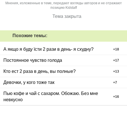
Мнения, изложенные в теме, передают взгляды авторов и не отражают
позицию Kidstaff
Тема закрыта
Похожие темы:
А якщо я буду їсти 2 рази в день- я схудну?
+
18
Постоянное чувство голода
+
17
Кто ест 2 раза в день, вы полные?
+
13
Девочки, у кого тоже так
+
7
Пью кофе и чай с сахаром. Обожаю. Без мне
+
16
невкусно