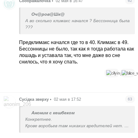
Соображалочка
•
02 мая в 16:47
62
Оч@ров@Шк@
А во сколько климакс начался ? Бессонница была
???
Предклимакс начался где то в 40. Климакс в 49.
Бессонницы не было, так как я тогда работала как
лошадь и уставала так, что мне даже во сне
снилось, что я хочу спать.
3
1
Сусідка зверху
•
02 мая в 17:52
63
Аноним с кешбеком
Конкретнее.
Крове воробьев там никаких вредителей нет.