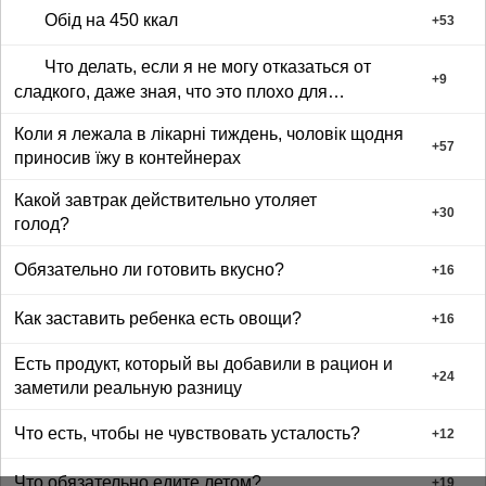
Обід на 450 ккал
+
53
Что делать, если я не могу отказаться от
+
9
сладкого, даже зная, что это плохо для
здоровья?
Коли я лежала в лікарні тиждень, чоловік щодня
+
57
приносив їжу в контейнерах
Какой завтрак действительно утоляет
+
30
голод?
Обязательно ли готовить вкусно?
+
16
Как заставить ребенка есть овощи?
+
16
Есть продукт, который вы добавили в рацион и
+
24
заметили реальную разницу
Что есть, чтобы не чувствовать усталость?
+
12
Что обязательно едите летом?
+
19