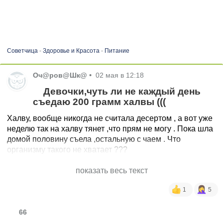
Советчица
-
Здоровье и Красота
-
Питание
Оч@ров@Шк@
•
02 мая в 12:18
Девочки,чуть ли не каждый день
съедаю 200 грамм халвы (((
Халву, вообще никогда не считала десертом , а вот уже
неделю так на халву тянет ,что прям не могу . Пока шла
домой половину съела ,остальную с чаем . Что
организму такого не хватает ???
показать весь текст
1
5
66