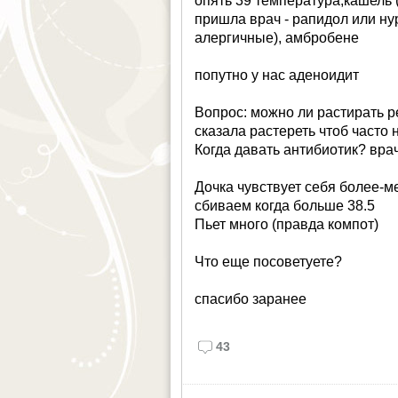
опять 39 температура,кашель 
пришла врач - рапидол или нур
алергичные), амбробене
попутно у нас аденоидит
Вопрос: можно ли растирать ре
сказала растереть чтоб часто 
Когда давать антибиотик? врач
Дочка чувствует себя более-м
сбиваем когда больше 38.5
Пьет много (правда компот)
Что еще посоветуете?
спасибо заранее
43