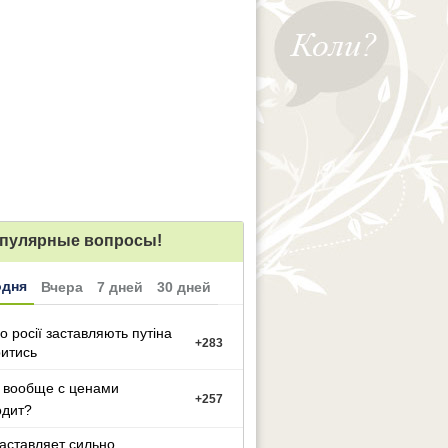
пулярные вопросы!
одня
Вчера
7 дней
30 дней
о росії заставляють путіна
+
283
итись
 вообще с ценами
+
257
одит?
заставляет сильно