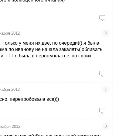
кабря 2012
6
, только у меня их две, по очереди((( я была
ама по иванову не начала закалять( обливать
 и ТТТ я была в первом классе, но своих
кабря 2012
7
сно, перепробовала все)))
екабря 2012
8