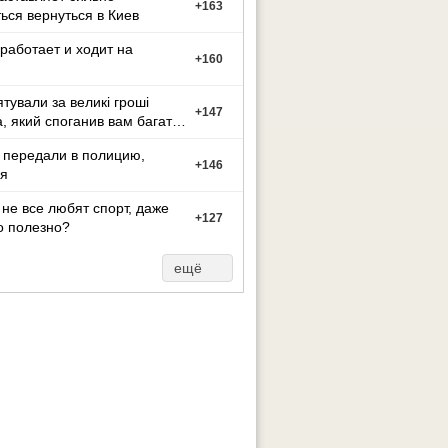
+
163
ься вернуться в Киев
работает и ходит на
+
160
ятували за великі гроші
+
147
а, який споганив вам багато
иття?
 передали в полицию,
+
146
я
не все любят спорт, даже
+
127
о полезно?
ещё