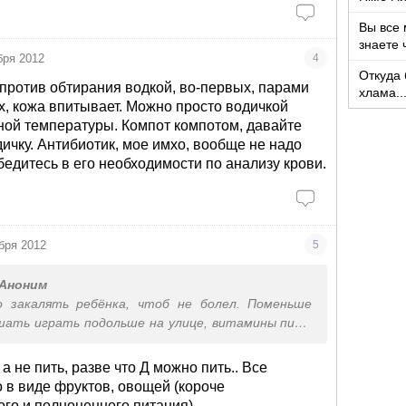
Вы все 
знаете 
бря 2012
4
Откуда 
 против обтирания водкой, во-первых, парами
хлама..
х, кожа впитывает. Можно просто водичкой
какого т
ной температуры. Компот компотом, давайте
дичку. Антибиотик, мое имхо, вообще не надо
бедитесь в его необходимости по анализу крови.
бря 2012
5
Аноним
 закалять ребёнка, чтоб не болел. Поменьше
шать играть подольше на улице, витамины пить
 не пить, разве что Д можно пить.. Все
о в виде фруктов, овощей (короче
го и полноценного питания)