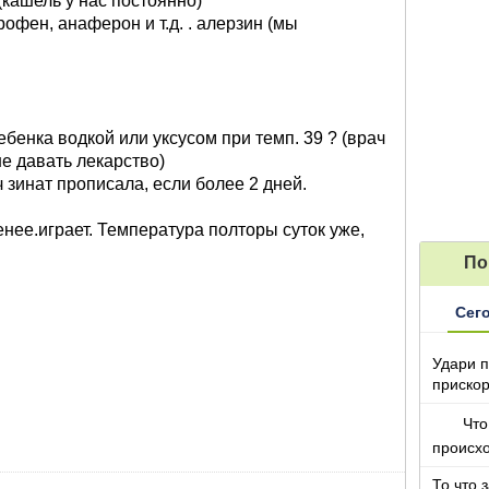
(кашель у нас постоянно)
офен, анаферон и т.д. . алерзин (мы
бенка водкой или уксусом при темп. 39 ? (врач
не давать лекарство)
 зинат прописала, если более 2 дней.
енее.играет. Температура полторы суток уже,
По
Сег
Удари п
прискор
Что
происх
То что 