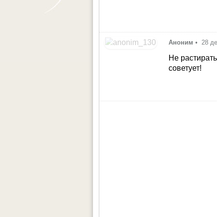
Аноним
•
28 д
Не растирать н
советует!