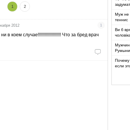
задумат
1
2
Муж не 
теннис
екабря 2012
1
Ви б вр
и в коем случае!!!!!!!!!!!!!!!!!!!! Что за бред врач
чоловік
років ж
Мужчин
Румыни
Почему 
если эт