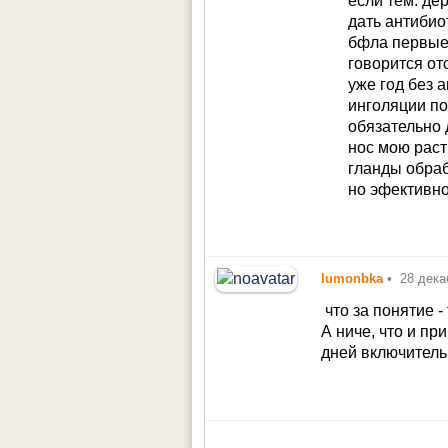
если тем. де
дать антибио
бфла первые 
говорится от
уже год без 
инголяции по
обязательно 
нос мою раст
гланды обра
но эфективно
lumonbka
•
28 дека
что за понятие 
А ниче, что и пр
дней включитель