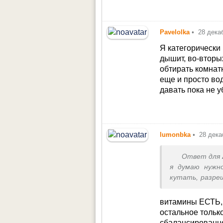
Pavelolka
•
28 дека
Я категорически
дышит, во-вторы
обтирать комнат
еще и просто во
давать пока не у
lumonbka
•
28 дека
Ответ для
я думаю нужно
кутать, разре
и всё будет ок.
витамины ЕСТЬ, а
остальное тольк
сбалансированно