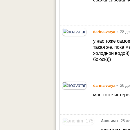
darina-varya
•
28 де
у нас тоже самое
такая же, пока м
холодной водой)
боюсь)))
darina-varya
•
28 де
мне тоже интере
Аноним
•
28 д