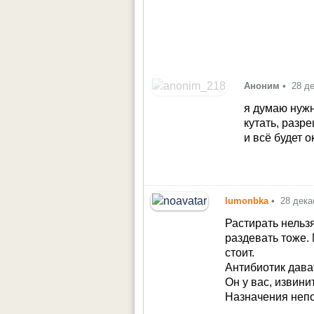
Аноним
•
28 д
я думаю нужн
кутать, разр
и всё будет о
lumonbka
•
28 дека
Растирать нельз
раздевать тоже. 
стоит.
Антибиотик дава
Он у вас, извини
Назначения неп