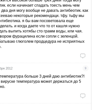
ржится высокой больше трех дней тогда могу
тик. если начинает спадать тоесть мень чем
два дня могу вообще не давать антибеотик. как
сееваю некоторые рекомендаци. тфу. тьфу мы
антибеотика. я бы вам посоветовала еще
делать. и когда даете что то от кашля нужно
дать выпить хотябы сто грамм воды, или чая.
вором фурацилина если сопли с зеленцой.
батываю глюголем продцедура не исприятных
.
бря 2012
9
- температура больше 3 дней даю антибиотик?!
и вируске температура может держаться до 5
но.