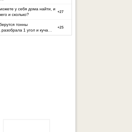
можете у себя дома найти, и
+
27
чего и сколько?
берутся тонны
+
25
..разобрала 1 угол и куча
о мусора((((