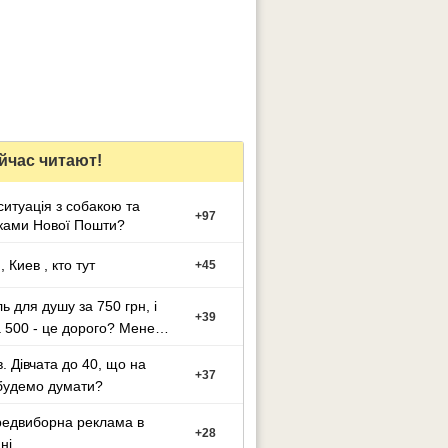
йчас читают!
ситуацiя з собакою та
+
97
ками Нової Пошти?
 Киев , кто тут
+
45
ь для душу за 750 грн, і
+
39
за 500 - це дорого? Мене
и
в. Дівчата до 40, що на
+
37
будемо думати?
едвиборна реклама в
+
28
ні