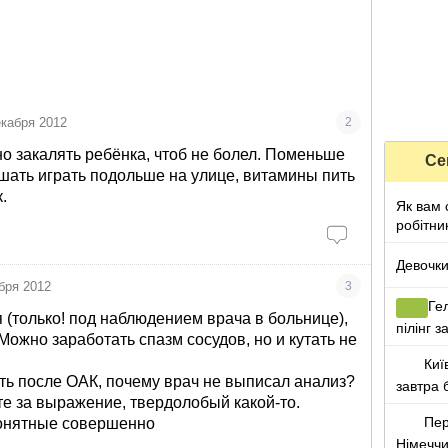
екабря 2012
2
о закалять ребёнка, чтоб не болел. Поменьше
Се
ешать играть подольше на улице, витамины пить
к.
Як вам 
робітни
Девочки,
бря 2012
3
Гел
я (только! под наблюдением врача в больнице),
пілінг 
Можно заработать спазм сосудов, но и кутать не
осудил
Киї
ть после ОАК, почему врач не выписал анализ?
завтра 
те за выражение, твердолобый какой-то.
Пер
онятные совершенно
Німеччи