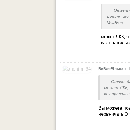
Ответ 
Детям же 
МСЭКов.
может ЛКК, я
как правильн
БоВжеВільна
•
Ответ д
может ЛКК, 
как правиль
Вы можете поз
нервничать.Э