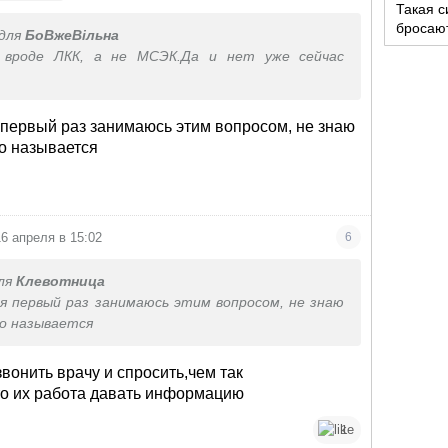
Такая с
бросают
для
БоВжеВільна
детског
вроде ЛКК, а не МСЭК.Да и нет уже сейчас
 первый раз занимаюсь этим вопросом, не знаю
о называется
16 апреля в 15:02
6
ля
Клевотница
я первый раз занимаюсь этим вопросом, не знаю
но называется
вонить врачу и спросить,чем так
то их работа давать информацию
1