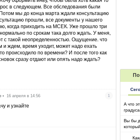
 Хочу оформить инву, чтобы была хоть какая то
рос в следующем. Все обследования были
 Потом мы до конца марта ждали консультацию
сультацию прошли, все документы у нашего
ню, когда приходить на МСЕК. Уже прошло три
нормально по срокам така долго ждать. У меня,
ют с такой неопределенностью. Ощущение. что
м и ждем, время уходит, может надо ехать
это происходило по времени? И после того как
овок сразу отдают или опять надо ждать?
По
Сег
е
•
16 апреля в 14:56
1
А что э
чу и узнайте
градуса
Вы бы 
который
Как