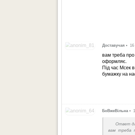
Доставучая
•
16
вам треба про 
оформляє.
Під час Мсек в
бумажку на на
БоВжеВільна
•
Ответ д
вам треба п