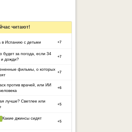
йчас читают!
 в Испанию с детьми
+
7
то будет за погода, если 34
+
7
 и дожди?
ененные фильмы, о которых
+
7
рят
ск против врачей, или ИИ
+
6
человека
ая лучше? Светлее или
+
5
?
Какие джинсы сидят
+
5