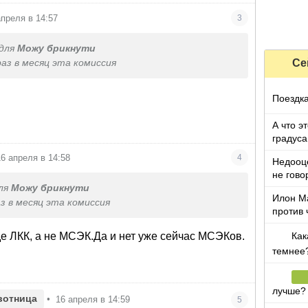
апреля в 14:57
3
для
Можу брикнути
Се
раз в месяц эта комиссия
Поездка
А что э
градуса
16 апреля в 14:58
4
Недооц
не гово
ля
Можу брикнути
Илон Ма
з в месяц эта комиссия
против 
Как
е ЛКК, а не МСЭК.Да и нет уже сейчас МСЭКов.
темнее
лучше?
вотница
•
16 апреля в 14:59
5