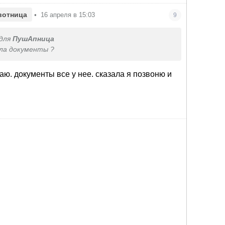
вотница
•
16 апреля в 15:03
9
для
ПушАпница
ала документы ?
наю. документы все у нее. сказала я позвоню и