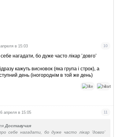
 апреля в 15:03
10
себе нагадати, бо дуже часто лікар ’довго’
ідразу кажуть висновок (яка група і строк), а
ступний день (іногороднім в той же день)
1
2
16 апреля в 15:05
11
ля
Доставучая
ро себе нагадати, бо дуже часто лікар ’довго’