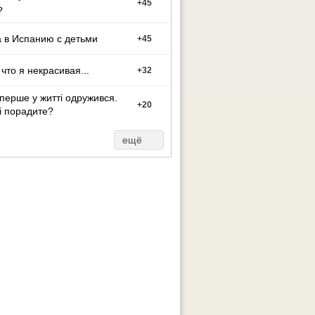
+
45
?
 в Испанию с детьми
+
45
 что я некрасивая...
+
32
перше у житті одружився.
+
20
і порадите?
ещё