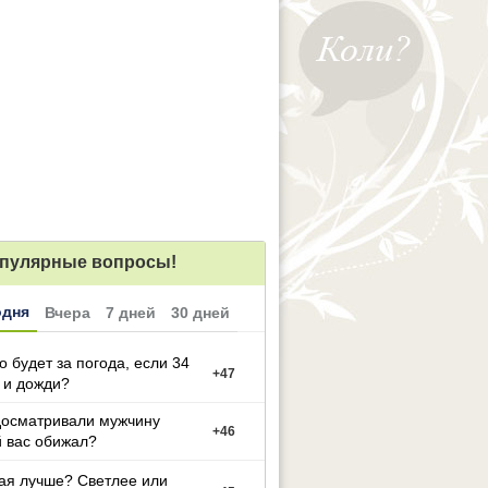
пулярные вопросы!
одня
Вчера
7 дней
30 дней
то будет за погода, если 34
+
47
 и дожди?
досматривали мужчину
+
46
 вас обижал?
ая лучше? Светлее или