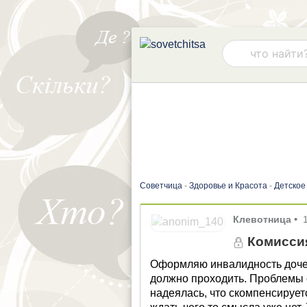
Советчица
-
Здоровье и Красота
-
Детское
Клевотница
•
Комисси
Оформляю инвалидность дочери
должно проходить. Проблемы с
надеялась, что скомпенсируетс