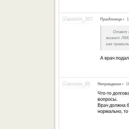
ПушАпница
•
1
Ответ 
может ЛКК,
как правил
А врач подал
Неправдиша
•
1
Что-то долгов
вопросы.
Врач должна б
нормально, то