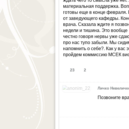
ждать чего то смысла уже нет.
материальная поддержка. Воп
готовы еще в конце февраля.
от заведующего кафедры. Кон
врача. Сказала ждите я позво
недели и тишина. Это вообще 
честно говоря нервы уже сда
про нас тупо забыли. Мы сиди
напомнить о себе?. Как у вас 
пройдем коммиссию МСЕК висн
23
2
Личко Невеличк
Позвоните вра