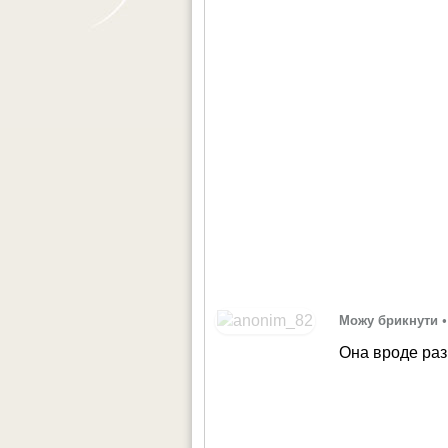
Можу брикнути
•
Она вроде раз