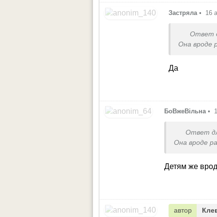
Застряла
•
16 
Ответ 
Она вроде 
Да
БоВжеВільна
•
Ответ д
Она вроде ра
Детям же врод
автор
Кле