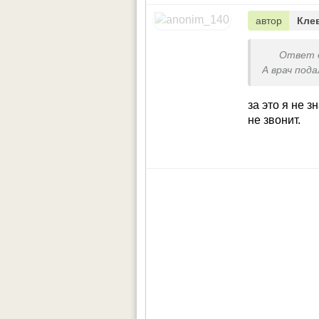
автор
Кле
Ответ 
А врач под
за это я не з
не звонит.