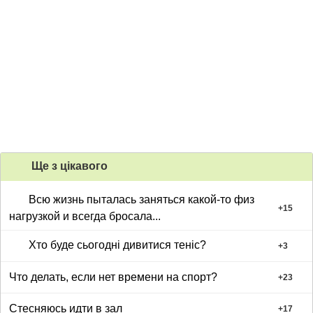
Ще з цiкавого
Всю жизнь пыталась заняться какой-то физ
+
15
нагрузкой и всегда бросала...
Хто буде сьогодні дивитися теніс?
+
3
Что делать, если нет времени на спорт?
+
23
Стесняюсь идти в зал
+
17