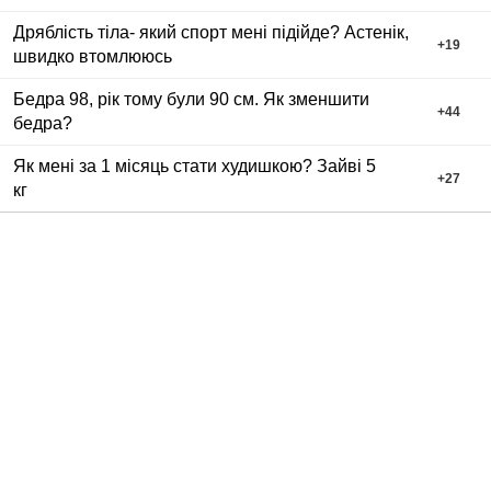
Дряблість тіла- який спорт мені підійде? Астенік,
+
19
швидко втомлююсь
Бедра 98, рік тому були 90 см. Як зменшити
+
44
бедра?
Як мені за 1 місяць стати худишкою? Зайві 5
+
27
кг