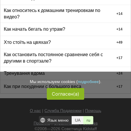
Как относитесь к домашним тренировкам по
+
14
видео?
Как начать бегать по утрам?
+
14
Хто стоїть на цвяхах?
+
49
Как остановить постоянное сравнение себя с
+
17
другими в спортзале?
Тренування вдома
+
24
Мы используем cookies (
подробнее
).
Как при похудении с большого веса
+
17
Согласен(а)
О нас
|
Служба Поддержки
|
Помощь
Язык меню
UA
ru
Правила
|
Ограничения
|
Cookies
©2008—2026 Советчица
Kidstaff