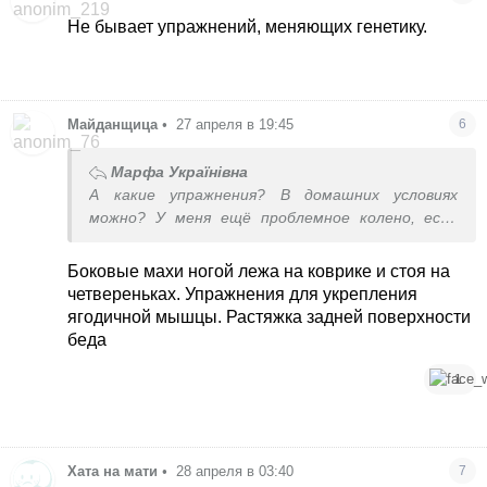
Не бывает упражнений, меняющих генетику.
Майданщица
•
27 апреля в 19:45
6
Марфа Українівна
А какие упражнения? В домашних условиях
можно? У меня ещё проблемное колено, если
перенапрячь или приседать, может
разболеться, была травма.
Боковые махи ногой лежа на коврике и стоя на
четвереньках. Упражнения для укрепления
ягодичной мышцы. Растяжка задней поверхности
беда
1
Хата на мати
•
28 апреля в 03:40
7