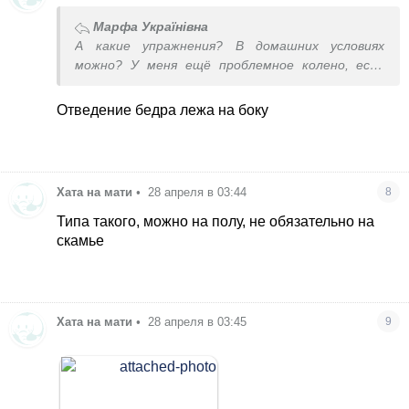
Марфа Українівна
А какие упражнения? В домашних условиях
можно? У меня ещё проблемное колено, если
перенапрячь или приседать, может
разболеться, была травма.
Отведение бедра лежа на боку
Хата на мати
•
28 апреля в 03:44
8
Типа такого, можно на полу, не обязательно на
скамье
Хата на мати
•
28 апреля в 03:45
9