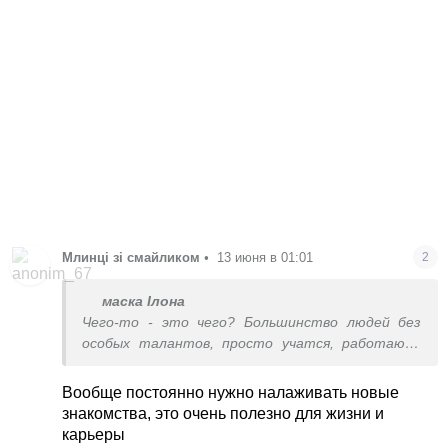
Млинці зі смайликом
•
13 июня в 01:01
2
маска Ілона
Чего-то - это чего? Большинство людей без
особых талантов, просто учатся, работают,
без стартов и связей. Кто-то удачно выходит
замуж/женится, обзаводится связями сам,
Вообще постоянно нужно налаживать новые
оказывается в нужное время в нужном месте -
знакомства, это очень полезно для жизни и
таких примеров тоже хватает.
карьеры