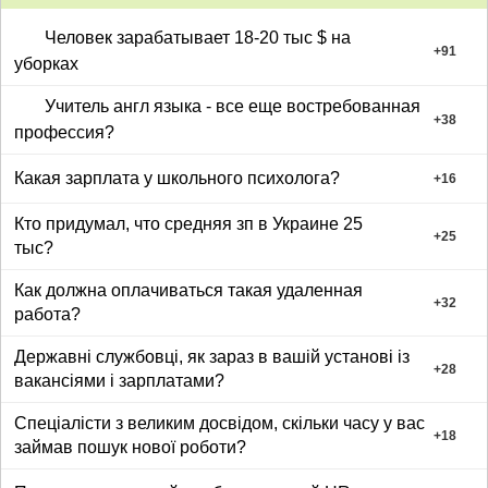
Человек зарабатывает 18-20 тыс $ на
+
91
уборках
Учитель англ языка - все еще востребованная
+
38
профессия?
Какая зарплата у школьного психолога?
+
16
Кто придумал, что средняя зп в Украине 25
+
25
тыс?
Как должна оплачиваться такая удаленная
+
32
работа?
Державні службовці, як зараз в вашій установі із
+
28
вакансіями і зарплатами?
Спеціалісти з великим досвідом, скільки часу у вас
+
18
займав пошук нової роботи?