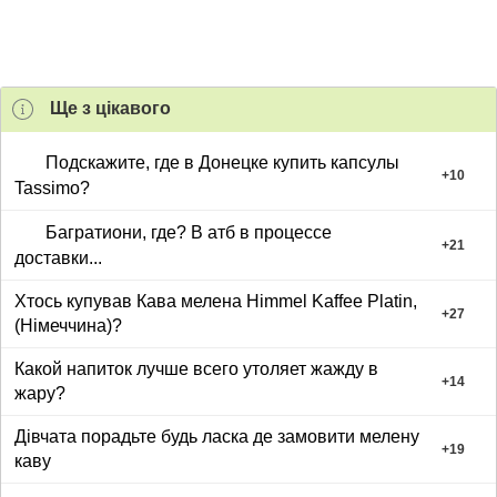
Ще з цiкавого
Подскажите, где в Донецке купить капсулы
+
10
Tassimo?
Багратиони, где? В атб в процессе
+
21
доставки...
Хтось купував Кава мелена Himmel Kaffee Platin,
+
27
(Німеччина)?
Какой напиток лучше всего утоляет жажду в
+
14
жару?
Дівчата порадьте будь ласка де замовити мелену
+
19
каву