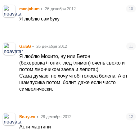
manjahum
•
26 декабря 2012
10
Я люблю самбуку
GalaG
•
26 декабря 2012
11
Я люблю Мохито, ну или Бетон
(бехеровка+тоник+лед+лимон) очень свежо и
потом лмончиком заела и лепота:)
Сама думаю, не хочу чтобі голова болела. А от
шампусика потом
болит, даже если чисто
символически.
Ве-ту-ся
•
26 декабря 2012
12
Асти мартини