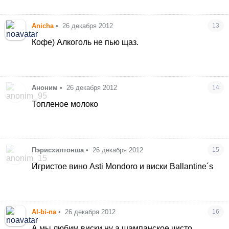
Anicha
•
26 декабря 2012
13
Кофе) Алкоголь не пью щаз.
Аноним
•
26 декабря 2012
14
Топленое молоко
Пэрисхилтонша
•
26 декабря 2012
15
Игристое вино Asti Mondoro и виски Ballantine´s
Al-bi-na
•
26 декабря 2012
16
А мы любим виски,ну а шампанское чисто