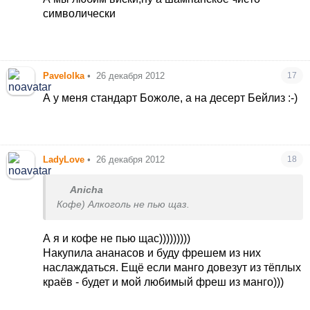
символически
Pavelolka
•
26 декабря 2012
17
А у меня стандарт Божоле, а на десерт Бейлиз :-)
LadyLovе
•
26 декабря 2012
18
Anicha
Кофе) Алкоголь не пью щаз.
А я и кофе не пью щас)))))))))
Накупила ананасов и буду фрешем из них
наслаждаться. Ещё если манго довезут из тёплых
краёв - будет и мой любимый фреш из манго)))