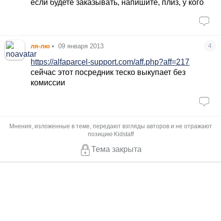
если будете заказывать, напишите, плиз, у кого
ля-лю
•
09 января 2013
4
https://alfaparcel-support.com/aff.php?aff=217
сейчас этот посредник теско выкупает без
комиссии
Мнения, изложенные в теме, передают взгляды авторов и не отражают
позицию Kidstaff
Тема закрыта