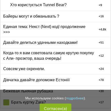
Хто користується Tunnel Bear?
+
9
Байеры могут и обманывать ?
+
16
Единая тема: Некст (Next) код! продолжение
+
4.8k
>>>
Давайте делиться удачными находками!
+
51
Когда-то я вам советовала самую крутую покупку
+
12
с Али- проэктор, ваша очередь!
Совсем уже охренели.
+
24
Дівчатка давайте допоможе Естоніії
+
78
Бежевая льняная рубашка
+
30
Мы используем cookies (
подробнее
).
Брать куртку Zara?
+
17
Согласен(а)