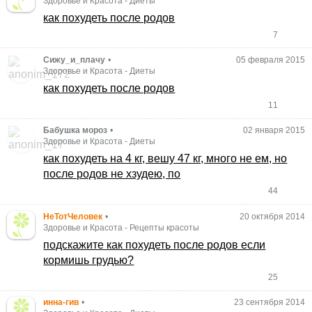
Здоровье и Красота
-
Диеты
как похудеть после родов
7
Сижу_и_плачу
•
05 февраля 2015
Здоровье и Красота
-
Диеты
как похудеть после родов
11
Бабушка мороз
•
02 января 2015
Здоровье и Красота
-
Диеты
как похудеть на 4 кг, вешу 47 кг, много не ем, но
после родов не хзудею, по
44
НеТотЧеловек
•
20 октября 2014
Здоровье и Красота
-
Рецепты красоты
подскажите как похудеть после родов если
кормишь грудью?
25
инна-гив
•
23 сентября 2014