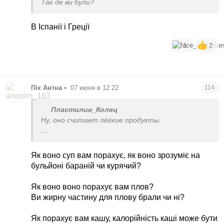
Так де ви були?
В Іспанії і Греції
1
2
Пік Антна
•
07 июня в 12:22
114
Пластилин_Колец
Ну, оно считает лёгкие продукты
Булку домашнюю в нем не посчитаешь.
Як воно суп вам порахує, як воно зрозуміє на
бульйоні бараній чи курячий?
Як воно воно порахує вам плов?
Ви жирну частину для плову брали чи ні?
Як порахує вам кашу, калорійність каші може бути