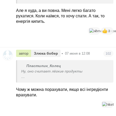
Але я худа, а ви повна. Мені легко багато
рухатися. Коли наїмся, то хочу спати. А так, то
енергія кипить.
7
3
автор
Злюка бобер
•
07 июня в 12:08
102
Пластилин_Колец
Ну, оно считает лёгкие продукты
Булку домашнюю в нем не посчитаешь.
Чому ж можна порахувати, якщо всі інгредієнти
врахувати.
1