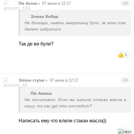
Пік Антна
•
07 июня в 12:17
110
Злюка бобер
Не болгари, навіть американці були, як вони так
далеко забралися.
Так де ви були?
1
Зліпок ступні
•
07 июня в 12:17
111
Пік Антна
Не посчитает. Если вы налили стакан масла в
кашу, то как gpt это отследит?
Написать ему что влили стакан масла))
1