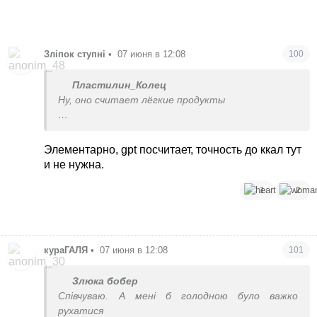
Зліпок ступні
•
07 июня в 12:08
100
Пластилин_Колец
Ну, оно считает лёгкие продукты
Булку домашнюю в нем не посчитаешь.
Элементарно, gpt посчитает, точность до ккал тут
и не нужна.
1
2
кураГАЛЯ
•
07 июня в 12:08
101
Злюка бобер
Співчуваю. А мені б голодною було важко
рухатися