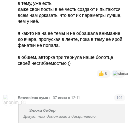
П.с. захоплююсь вашій витримці у темі:)
в тему, уже есть.
даже свои посты в её честь создают и пытаются
всем нам доказать, что вот их параметры лучше,
чем у неё.
я как-то на на её темы и не обращала внимание
до вчера, пропуская в ленте, пока в тему её ярой
фанатки не попала.
в общем, авторка триггернула наше болотце
своей несгибаемостью ))
8
2
Безсовісна кума
•
07 июня в 12:11
105
Злюка бобер
Дякую, так допомагає з дисципліною.