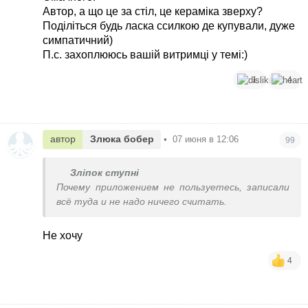
Автор, а що це за стіл, це кераміка зверху?
Поділіться будь ласка ссилкою де купували, дуже
симпатичний)
П.с. захоплююсь вашій витримці у темі:)
1
4
автор
Злюка бобер
•
07 июня в 12:06
99
Зліпок ступні
Почему приложением не пользуетесь, записали
всё туда и не надо ничего считать.
Не хочу
4