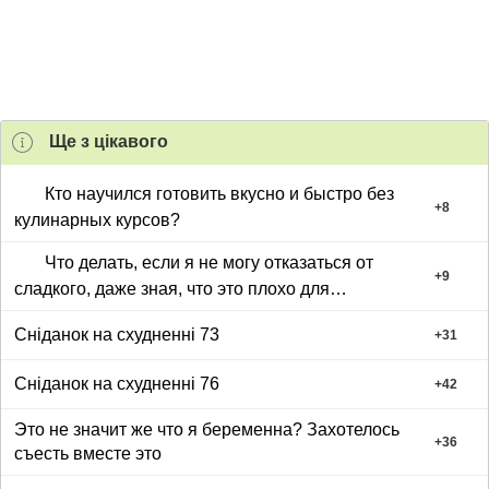
Ще з цiкавого
Кто научился готовить вкусно и быстро без
+
8
кулинарных курсов?
Что делать, если я не могу отказаться от
+
9
сладкого, даже зная, что это плохо для
здоровья?
Сніданок на схудненні 73
+
31
Сніданок на схудненні 76
+
42
Это не значит же что я беременна? Захотелось
+
36
съесть вместе это