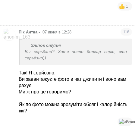
Як порахує вам кашу, калорійність каші може
1
бути дуже різною.
На 100 гр каші можна додати 100 гр вершкового
масла , а можна взагалі без масла готувати, як
програма може визначити ?
Пік Антна
•
07 июня в 12:28
118
Яєшню чи омлет як порахувати можна? На олії
Зліпок ступні
смажили чи без, чи додавали в омлет муку і
Вы серьёзно? Хотя после болгар верю, что
кефір?
серьёзно))
Так! Я серйозно.
Ви завантажуєте фото в чат джипити і воно вам
рахує.
Ми ж про це говоримо?
Як по фото можна зрозуміти обсяг і калорійність
їжі?
2