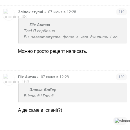
Зліпок ступні
•
07 июня в 12:28
119
Пік Антна
Так! Я серйозно.
Ви завантажуєте фото в чат джипити і воно
вам рахує.
Ми ж про це говоримо?
Можно просто рецепт написать.
Як по фото можна зрозуміти обсяг і
калорійність їжі?
Пік Антна
•
07 июня в 12:28
120
Злюка бобер
В Іспанії і Греції
А де саме в Іспанії?)
4