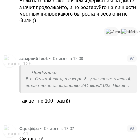
Если вам помогают эти темы держаться на диете,
значит продолжайте, и не реагируйте на личности
местных пиявок какого бы роста и веса они не
были ))
2
10
заварний look
•
07 июня в 12:00
97
ЛижТолько
В г. белка 4 ккал, в г.жира 8, угли тоже пусть 4,
итого по этой картинке 344 ккал/100г. Никак не
89.
Так це і не 100 грам)))
Оце фіфа
•
07 июня в 12:02
98
Смачного!