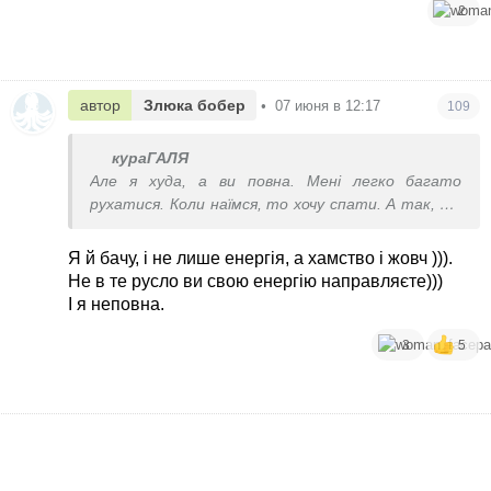
2
автор
Злюка бобер
•
07 июня в 12:17
109
кураГАЛЯ
Але я худа, а ви повна. Мені легко багато
рухатися. Коли наїмся, то хочу спати. А так, то
енергія кипить.
Я й бачу, і не лише енергія, а хамство і жовч ))).
Не в те русло ви свою енергію направляєте)))
І я неповна.
3
5