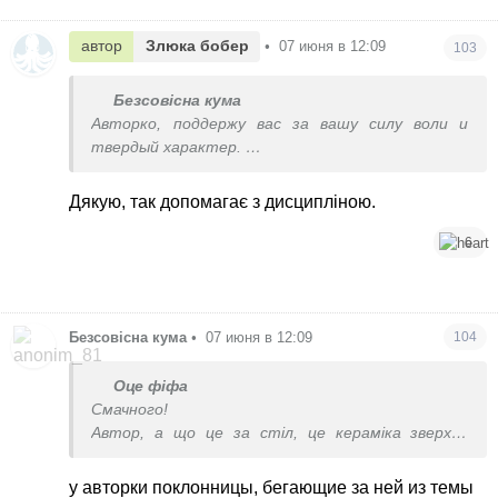
автор
Злюка бобер
•
07 июня в 12:09
103
Безсовісна кума
Авторко, поддержу вас за вашу силу воли и
твердый характер.
Если вам помогают эти темы держаться на
Дякую, так допомагає з дисципліною.
диете, значит продолжайте, и не реагируйте
на личности местных пиявок какого бы роста и
6
веса они не были ))
Безсовісна кума
•
07 июня в 12:09
104
Оце фіфа
Смачного!
Автор, а що це за стіл, це кераміка зверху?
Поділіться будь ласка ссилкою де купували, дуже
симпатичний)
у авторки поклонницы, бегающие за ней из темы