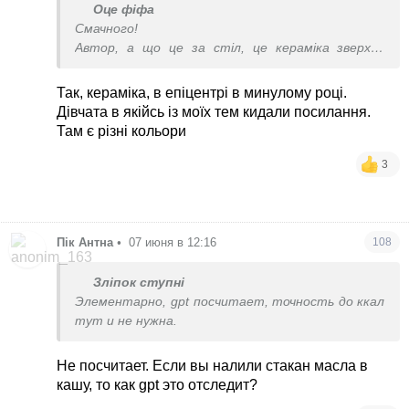
Оце фіфа
Смачного!
Автор, а що це за стіл, це кераміка зверху?
Поділіться будь ласка ссилкою де купували, дуже
симпатичний)
Так, кераміка, в епіцентрі в минулому році.
П.с. захоплююсь вашій витримці у темі:)
Дівчата в якійсь із моїх тем кидали посилання.
Там є різні кольори
3
Пік Антна
•
07 июня в 12:16
108
Зліпок ступні
Элементарно, gpt посчитает, точность до ккал
тут и не нужна.
Не посчитает. Если вы налили стакан масла в
кашу, то как gpt это отследит?