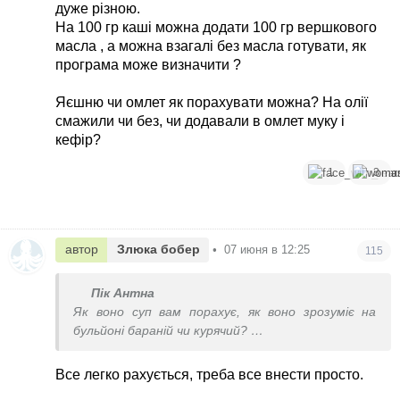
дуже різною.
На 100 гр каші можна додати 100 гр вершкового
масла , а можна взагалі без масла готувати, як
програма може визначити ?
Яєшню чи омлет як порахувати можна? На олії
смажили чи без, чи додавали в омлет муку і
кефір?
1
3
автор
Злюка бобер
•
07 июня в 12:25
115
Пік Антна
Як воно суп вам порахує, як воно зрозуміє на
бульйоні бараній чи курячий?
Як воно воно порахує вам плов?
Все легко рахується, треба все внести просто.
Ви жирну частину для плову брали чи ні?