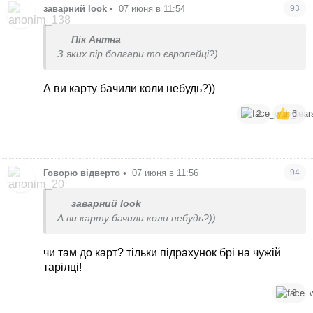
заварний look
•
07 июня в 11:54
93
Пік Антна
З яких пір болгари то європейці?)
А ви карту бачили коли небудь?))
2
6
Говорю відверто
•
07 июня в 11:56
94
заварний look
А ви карту бачили коли небудь?))
чи там до карт? тільки підрахунок брі на чужій
тарілці!
3