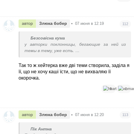
автор
Злюка бобер
•
07 июня в 12:19
112
Безсовісна кума
у авторки поклонницы, бегающие за ней из
темы в тему, уже есть.
даже свои посты в её честь создают и
пытаются всем нам доказать, что вот их
Так то ж хейтерка вже дві теми створила, заділа я
параметры лучше, чем у неё.
її, що не хочу каші їсти, що не вихваляю її
окорочка.
я как-то на на её темы и не обращала внимание
до вчера, пропуская в ленте, пока в тему её ярой
5
1
фанатки не попала.
в общем, авторка триггернула наше болотце
своей несгибаемостью ))
автор
Злюка бобер
•
07 июня в 12:20
113
Пік Антна