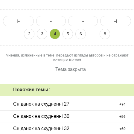
|«
«
»
»|
2
3
4
5
6
…
8
Мнения, изложенные в теме, передают взгляды авторов и не отражают
позицию Kidstaff
Тема закрыта
Похожие темы:
Сніданок на схудненні 27
+
74
Сніданок на схудненні 30
+
56
Сніданок на схудненні 32
+
60