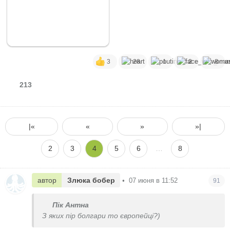
3
28
1
2
8
213
|«
«
»
»|
2
3
4
5
6
…
8
автор
Злюка бобер
•
07 июня в 11:52
91
Пік Антна
З яких пір болгари то європейці?)