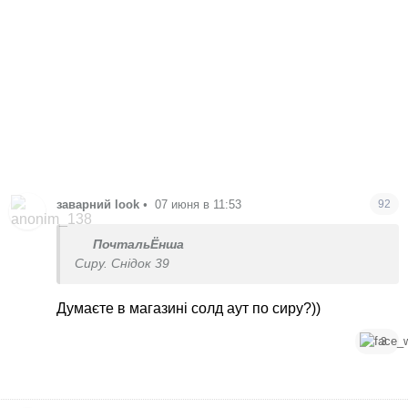
заварний look
•
07 июня в 11:53
92
ПочтальЁнша
Сиру. Снідок 39
Думаєте в магазині солд аут по сиру?))
3