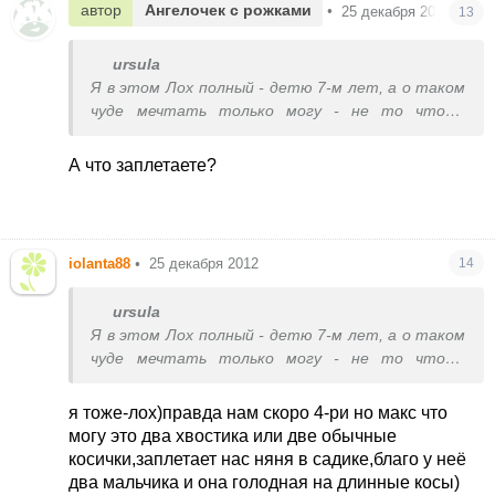
автор
Ангелочек с рожками
•
25 декабря 2012
13
ursula
Я в этом Лох полный - детю 7-м лет, а о таком
чуде мечтать только могу - не то чтобы
сделать, хотя волосы по пояс
А что заплетаете?
iolanta88
•
25 декабря 2012
14
ursula
Я в этом Лох полный - детю 7-м лет, а о таком
чуде мечтать только могу - не то чтобы
сделать, хотя волосы по пояс
я тоже-лох)правда нам скоро 4-ри но макс что
могу это два хвостика или две обычные
косички,заплетает нас няня в садике,благо у неё
два мальчика и она голодная на длинные косы)