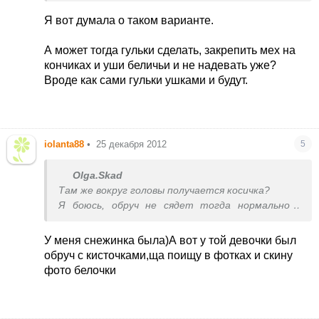
Я вот думала о таком варианте.
А может тогда гульки сделать, закрепить мех на
кончиках и уши беличьи и не надевать уже?
Вроде как сами гульки ушками и будут.
iolanta88
•
25 декабря 2012
5
Olga.Skad
Там же вокруг головы получается косичка?
Я боюсь, обруч не сядет тогда нормально -
будет давить.
У меня снежинка была)А вот у той девочки был
Ау Вашей белочки ушки как были сделаны?
обруч с кисточками,ща поищу в фотках и скину
фото белочки