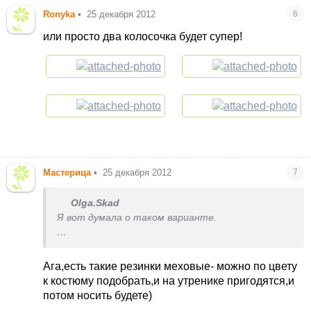
Ronyka
•
25 декабря 2012
6
или просто два колосочка будет супер!
Мастерица
•
25 декабря 2012
7
Olga.Skad
Я вот думала о таком варианте.
А может тогда гульки сделать, закрепить мех
на кончиках и уши беличьи и не надевать уже?
Ага,есть такие резинки меховые- можно по цвету
Вроде как сами гульки ушками и будут.
к костюму подобрать,и на утренике пригодятся,и
потом носить будете)