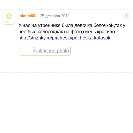
iolanta88
•
25 декабря 2012
1
У нас на утреннике была девочка белочкой,так у
нее был колосок,как на фото,очень красиво
http://strizhky.ru/pricheski/pricheska-kolosok