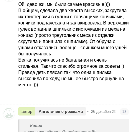
Ой, девочки, мы были самые красивые )))
В общем, сделала два хвоста высоких, закрутила
их твистерами в гульки с торчащими кончиками,
кончики подначесала и залакировала. В верхушки
гулек вставила шпильки с кисточками из меха на
концах (просто треугольник меха из отделки
скрутила и пришила к шпильке). От обруча с
ушами отказались вообще - слишком много ушей
бы получилось
Белка получилась не банальная и очень
стильная. Так что спасибо огромное за советы :)
Правда деть плясал так, что одна шпилька
выскочила по ходу, но мы ее быстро вернули на
место. )))
автор
Ангелочек с рожками
•
26 декабря 2012
18
Касик
а как ушки сделали?! поделитесь!!!!